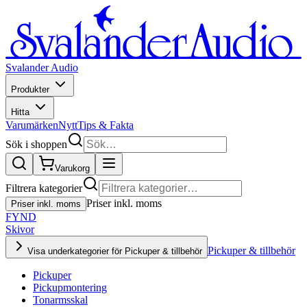
Svalander Audio
Produkter
Hitta
Varumärken
Nytt
Tips & Fakta
Sök i shoppen
Varukorg
Filtrera kategorier
Priser inkl. moms
Priser inkl. moms
FYND
Skivor
Pickuper & tillbehör
Visa underkategorier för Pickuper & tillbehör
Pickuper
Pickupmontering
Tonarmsskal