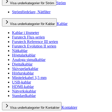
Ström
Visa underkategorier för Ström
Strömfördelare, Nätfilter
Kablar
Visa underkategorier för Kablar
Kablar i lösmeter
Furutech Flux-serien
Furutech Reference III serien
Furutech Evolution II serien
Nätkablar
Högtalarkablar
Analoga signalkablar
Digitalkablar
Skivspelarkablar
Hörlurskablar
Minitelekabel 3,5 mm
USB-kablar
HDMI-kablar
Nätverkskablar
Standardkablar
Kontakter
Visa underkategorier för Kontakter