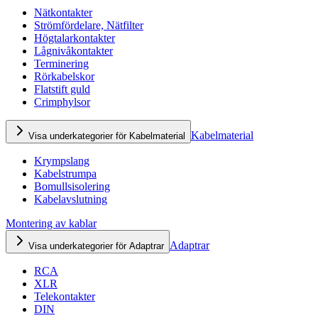
Nätkontakter
Strömfördelare, Nätfilter
Högtalarkontakter
Lågnivåkontakter
Terminering
Rörkabelskor
Flatstift guld
Crimphylsor
Kabelmaterial
Visa underkategorier för Kabelmaterial
Krympslang
Kabelstrumpa
Bomullsisolering
Kabelavslutning
Montering av kablar
Adaptrar
Visa underkategorier för Adaptrar
RCA
XLR
Telekontakter
DIN