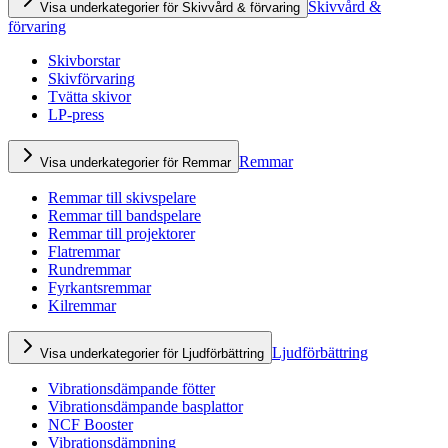
Skivvård &
Visa underkategorier för Skivvård & förvaring
förvaring
Skivborstar
Skivförvaring
Tvätta skivor
LP-press
Remmar
Visa underkategorier för Remmar
Remmar till skivspelare
Remmar till bandspelare
Remmar till projektorer
Flatremmar
Rundremmar
Fyrkantsremmar
Kilremmar
Ljudförbättring
Visa underkategorier för Ljudförbättring
Vibrationsdämpande fötter
Vibrationsdämpande basplattor
NCF Booster
Vibrationsdämpning