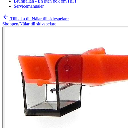
Brumfällan - En liten bok om HiFi
Servicemanualer
Tillbaka till Nålar till skivspelare
Shoppen
/
Nålar till skivspelare