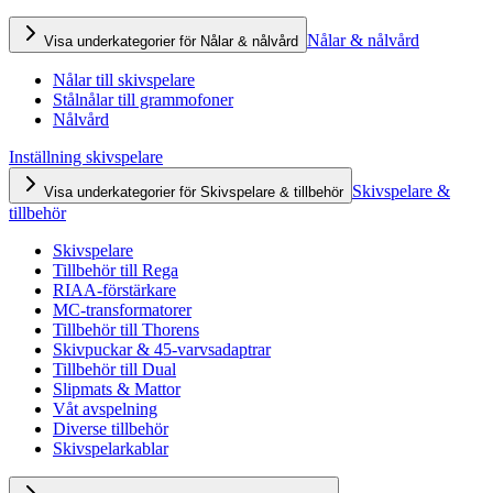
Nålar & nålvård
Visa underkategorier för Nålar & nålvård
Nålar till skivspelare
Stålnålar till grammofoner
Nålvård
Inställning skivspelare
Skivspelare &
Visa underkategorier för Skivspelare & tillbehör
tillbehör
Skivspelare
Tillbehör till Rega
RIAA-förstärkare
MC-transformatorer
Tillbehör till Thorens
Skivpuckar & 45-varvsadaptrar
Tillbehör till Dual
Slipmats & Mattor
Våt avspelning
Diverse tillbehör
Skivspelarkablar