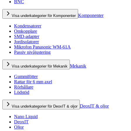
BNC
Komponenter
Visa underkategorier för Komponenter
Kondensatorer
Omkopplare
SMD-adapter
Jordisolatorer
Mikrofon Panasonic WM-61A
Passiv nivåjustering
Mekanik
Visa underkategorier för Mekanik
Gummifötter
Rattar för 6 mm axel
Rörhållare
Lödstöd
DeoxIT & oljor
Visa underkategorier för DeoxIT & oljor
Nano Liquid
DeoxIT
Oljor