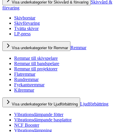
Skivvård &
Visa underkategorier för Skivvård & förvaring
förvaring
Skivborstar
Skivförvaring
Tvätta skivor
LP-press
Remmar
Visa underkategorier för Remmar
Remmar till skivspelare
Remmar till bandspelare
Remmar till projektorer
Flatremmar
Rundremmar
Fyrkantsremmar
Kilremmar
Ljudförbättring
Visa underkategorier för Ljudförbättring
Vibrationsdämpande fötter
Vibrationsdämpande basplattor
NCF Booster
Vibrationsdämpning