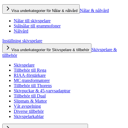
Nålar & nålvård
Visa underkategorier för Nålar & nålvård
Nålar till skivspelare
Stålnålar till grammofoner
Nålvård
Inställning skivspelare
Skivspelare &
Visa underkategorier för Skivspelare & tillbehör
tillbehör
Skivspelare
Tillbehör till Rega
RIAA-förstärkare
MC-transformatorer
Tillbehör till Thorens
Skivpuckar & 45-varvsadaptrar
Tillbehör till Dual
Slipmats & Mattor
Våt avspelning
Diverse tillbehör
Skivspelarkablar