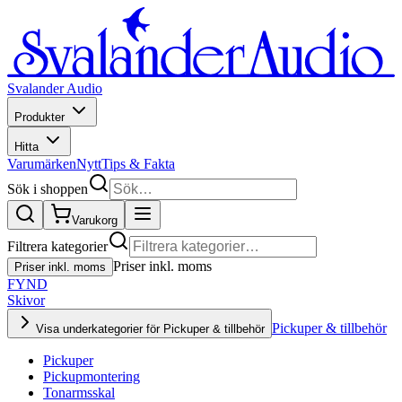
Svalander Audio
Produkter
Hitta
Varumärken
Nytt
Tips & Fakta
Sök i shoppen
Varukorg
Filtrera kategorier
Priser inkl. moms
Priser inkl. moms
FYND
Skivor
Pickuper & tillbehör
Visa underkategorier för Pickuper & tillbehör
Pickuper
Pickupmontering
Tonarmsskal