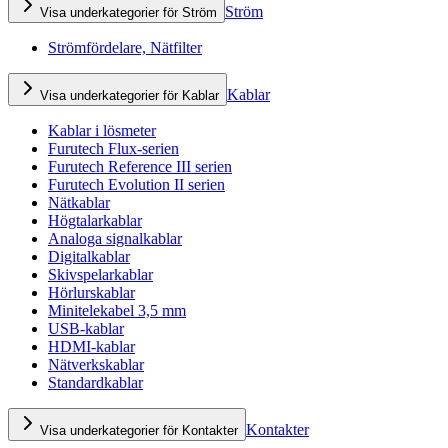
Ström
Visa underkategorier för Ström
Strömfördelare, Nätfilter
Kablar
Visa underkategorier för Kablar
Kablar i lösmeter
Furutech Flux-serien
Furutech Reference III serien
Furutech Evolution II serien
Nätkablar
Högtalarkablar
Analoga signalkablar
Digitalkablar
Skivspelarkablar
Hörlurskablar
Minitelekabel 3,5 mm
USB-kablar
HDMI-kablar
Nätverkskablar
Standardkablar
Kontakter
Visa underkategorier för Kontakter