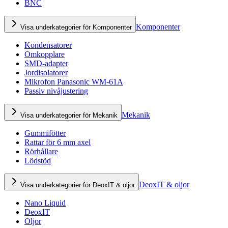
BNC
Komponenter
Visa underkategorier för Komponenter
Kondensatorer
Omkopplare
SMD-adapter
Jordisolatorer
Mikrofon Panasonic WM-61A
Passiv nivåjustering
Mekanik
Visa underkategorier för Mekanik
Gummifötter
Rattar för 6 mm axel
Rörhållare
Lödstöd
DeoxIT & oljor
Visa underkategorier för DeoxIT & oljor
Nano Liquid
DeoxIT
Oljor