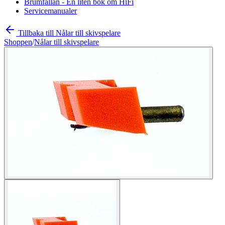
Brumfällan - En liten bok om HiFi
Servicemanualer
Tillbaka till Nålar till skivspelare
Shoppen
/
Nålar till skivspelare