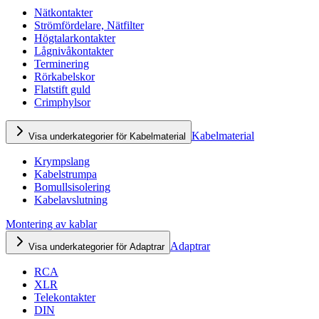
Nätkontakter
Strömfördelare, Nätfilter
Högtalarkontakter
Lågnivåkontakter
Terminering
Rörkabelskor
Flatstift guld
Crimphylsor
Kabelmaterial
Visa underkategorier för Kabelmaterial
Krympslang
Kabelstrumpa
Bomullsisolering
Kabelavslutning
Montering av kablar
Adaptrar
Visa underkategorier för Adaptrar
RCA
XLR
Telekontakter
DIN