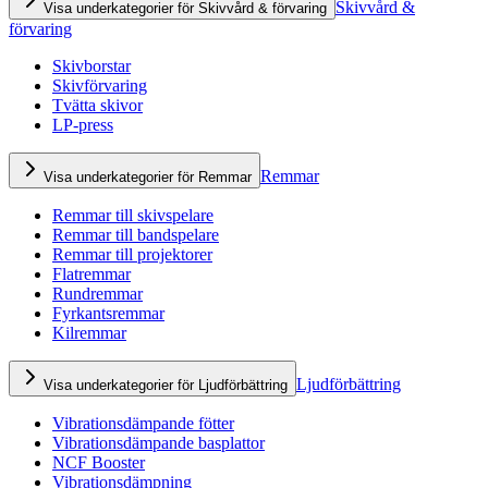
Skivvård &
Visa underkategorier för Skivvård & förvaring
förvaring
Skivborstar
Skivförvaring
Tvätta skivor
LP-press
Remmar
Visa underkategorier för Remmar
Remmar till skivspelare
Remmar till bandspelare
Remmar till projektorer
Flatremmar
Rundremmar
Fyrkantsremmar
Kilremmar
Ljudförbättring
Visa underkategorier för Ljudförbättring
Vibrationsdämpande fötter
Vibrationsdämpande basplattor
NCF Booster
Vibrationsdämpning