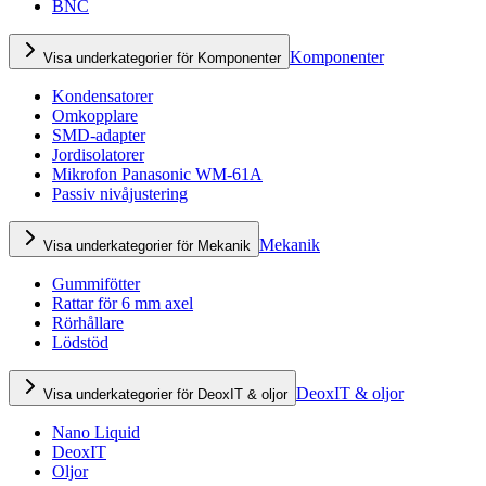
BNC
Komponenter
Visa underkategorier för Komponenter
Kondensatorer
Omkopplare
SMD-adapter
Jordisolatorer
Mikrofon Panasonic WM-61A
Passiv nivåjustering
Mekanik
Visa underkategorier för Mekanik
Gummifötter
Rattar för 6 mm axel
Rörhållare
Lödstöd
DeoxIT & oljor
Visa underkategorier för DeoxIT & oljor
Nano Liquid
DeoxIT
Oljor