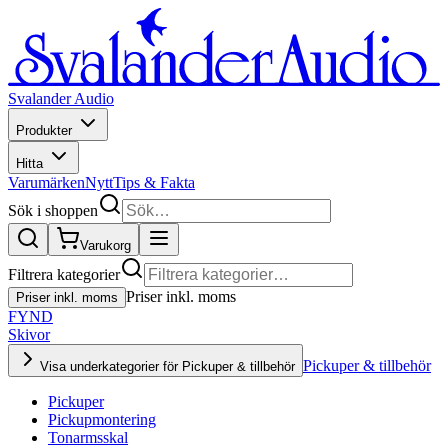
Svalander Audio
Produkter
Hitta
Varumärken
Nytt
Tips & Fakta
Sök i shoppen
Varukorg
Filtrera kategorier
Priser inkl. moms
Priser inkl. moms
FYND
Skivor
Pickuper & tillbehör
Visa underkategorier för Pickuper & tillbehör
Pickuper
Pickupmontering
Tonarmsskal