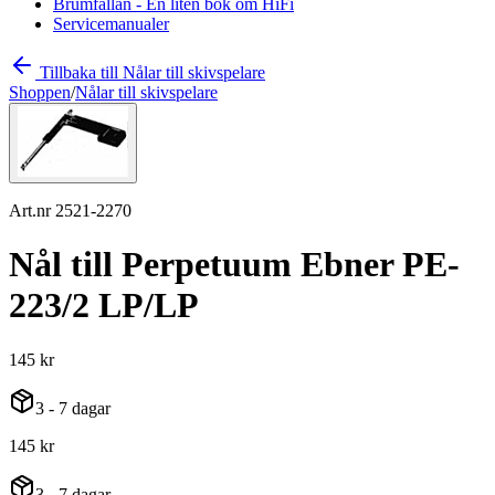
Brumfällan - En liten bok om HiFi
Servicemanualer
Tillbaka till Nålar till skivspelare
Shoppen
/
Nålar till skivspelare
Art.nr 2521-2270
Nål till Perpetuum Ebner PE-
223/2 LP/LP
145 kr
3 - 7 dagar
145 kr
3 - 7 dagar