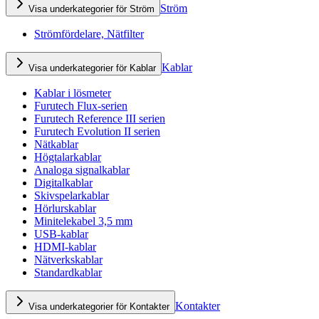
Ström
Visa underkategorier för Ström
Strömfördelare, Nätfilter
Kablar
Visa underkategorier för Kablar
Kablar i lösmeter
Furutech Flux-serien
Furutech Reference III serien
Furutech Evolution II serien
Nätkablar
Högtalarkablar
Analoga signalkablar
Digitalkablar
Skivspelarkablar
Hörlurskablar
Minitelekabel 3,5 mm
USB-kablar
HDMI-kablar
Nätverkskablar
Standardkablar
Kontakter
Visa underkategorier för Kontakter