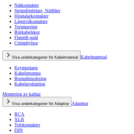
Nätkontakter
Strömfördelare, Nätfilter
Högtalarkontakter
Lågnivåkontakter
Terminering
Rörkabelskor
Flatstift guld
Crimphylsor
Kabelmaterial
Visa underkategorier för Kabelmaterial
Krympslang
Kabelstrumpa
Bomullsisolering
Kabelavslutning
Montering av kablar
Adaptrar
Visa underkategorier för Adaptrar
RCA
XLR
Telekontakter
DIN