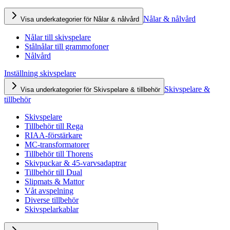
Nålar & nålvård
Visa underkategorier för Nålar & nålvård
Nålar till skivspelare
Stålnålar till grammofoner
Nålvård
Inställning skivspelare
Skivspelare &
Visa underkategorier för Skivspelare & tillbehör
tillbehör
Skivspelare
Tillbehör till Rega
RIAA-förstärkare
MC-transformatorer
Tillbehör till Thorens
Skivpuckar & 45-varvsadaptrar
Tillbehör till Dual
Slipmats & Mattor
Våt avspelning
Diverse tillbehör
Skivspelarkablar