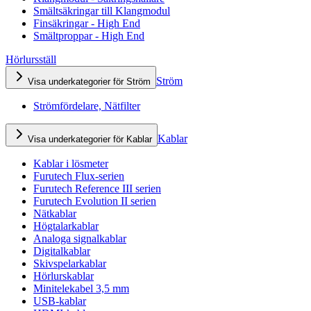
Smältsäkringar till Klangmodul
Finsäkringar - High End
Smältproppar - High End
Hörlursställ
Ström
Visa underkategorier för Ström
Strömfördelare, Nätfilter
Kablar
Visa underkategorier för Kablar
Kablar i lösmeter
Furutech Flux-serien
Furutech Reference III serien
Furutech Evolution II serien
Nätkablar
Högtalarkablar
Analoga signalkablar
Digitalkablar
Skivspelarkablar
Hörlurskablar
Minitelekabel 3,5 mm
USB-kablar