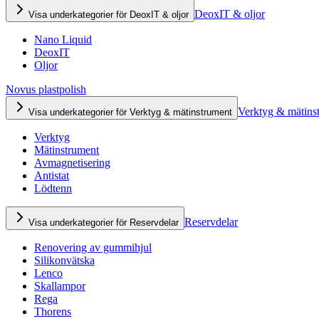
DeoxIT & oljor
Visa underkategorier för DeoxIT & oljor
Nano Liquid
DeoxIT
Oljor
Novus plastpolish
Verktyg & mätins
Visa underkategorier för Verktyg & mätinstrument
Verktyg
Mätinstrument
Avmagnetisering
Antistat
Lödtenn
Reservdelar
Visa underkategorier för Reservdelar
Renovering av gummihjul
Silikonvätska
Lenco
Skallampor
Rega
Thorens