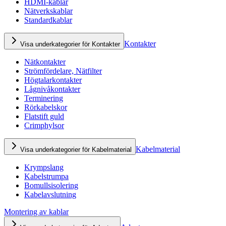
HDMI-kablar
Nätverkskablar
Standardkablar
Kontakter
Visa underkategorier för Kontakter
Nätkontakter
Strömfördelare, Nätfilter
Högtalarkontakter
Lågnivåkontakter
Terminering
Rörkabelskor
Flatstift guld
Crimphylsor
Kabelmaterial
Visa underkategorier för Kabelmaterial
Krympslang
Kabelstrumpa
Bomullsisolering
Kabelavslutning
Montering av kablar