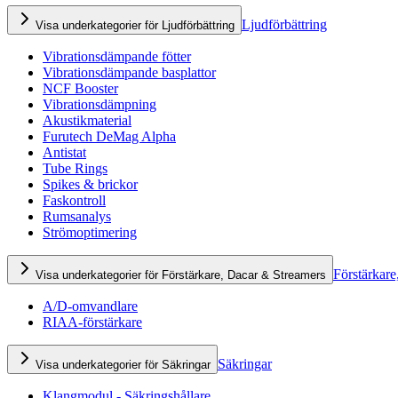
Ljudförbättring
Visa underkategorier för Ljudförbättring
Vibrationsdämpande fötter
Vibrationsdämpande basplattor
NCF Booster
Vibrationsdämpning
Akustikmaterial
Furutech DeMag Alpha
Antistat
Tube Rings
Spikes & brickor
Faskontroll
Rumsanalys
Strömoptimering
Förstärkare
Visa underkategorier för Förstärkare, Dacar & Streamers
A/D-omvandlare
RIAA-förstärkare
Säkringar
Visa underkategorier för Säkringar
Klangmodul - Säkringshållare