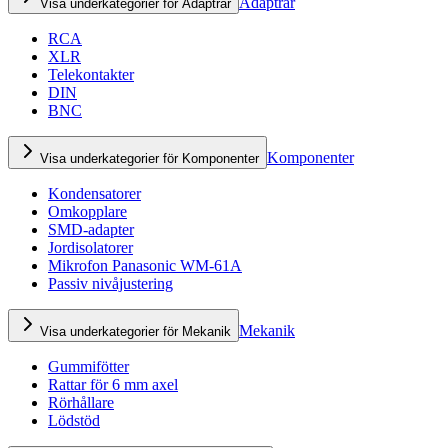
Adaptrar
Visa underkategorier för Adaptrar
RCA
XLR
Telekontakter
DIN
BNC
Komponenter
Visa underkategorier för Komponenter
Kondensatorer
Omkopplare
SMD-adapter
Jordisolatorer
Mikrofon Panasonic WM-61A
Passiv nivåjustering
Mekanik
Visa underkategorier för Mekanik
Gummifötter
Rattar för 6 mm axel
Rörhållare
Lödstöd