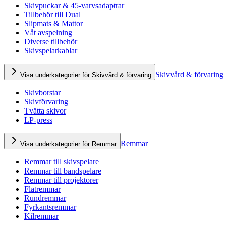
Skivpuckar & 45-varvsadaptrar
Tillbehör till Dual
Slipmats & Mattor
Våt avspelning
Diverse tillbehör
Skivspelarkablar
Skivvård & förvaring
Visa underkategorier för Skivvård & förvaring
Skivborstar
Skivförvaring
Tvätta skivor
LP-press
Remmar
Visa underkategorier för Remmar
Remmar till skivspelare
Remmar till bandspelare
Remmar till projektorer
Flatremmar
Rundremmar
Fyrkantsremmar
Kilremmar