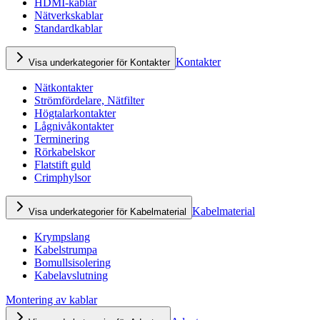
HDMI-kablar
Nätverkskablar
Standardkablar
Kontakter
Visa underkategorier för Kontakter
Nätkontakter
Strömfördelare, Nätfilter
Högtalarkontakter
Lågnivåkontakter
Terminering
Rörkabelskor
Flatstift guld
Crimphylsor
Kabelmaterial
Visa underkategorier för Kabelmaterial
Krympslang
Kabelstrumpa
Bomullsisolering
Kabelavslutning
Montering av kablar