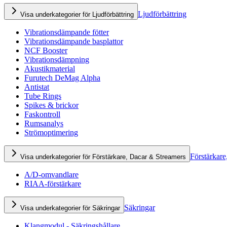
Ljudförbättring
Visa underkategorier för Ljudförbättring
Vibrationsdämpande fötter
Vibrationsdämpande basplattor
NCF Booster
Vibrationsdämpning
Akustikmaterial
Furutech DeMag Alpha
Antistat
Tube Rings
Spikes & brickor
Faskontroll
Rumsanalys
Strömoptimering
Förstärkare
Visa underkategorier för Förstärkare, Dacar & Streamers
A/D-omvandlare
RIAA-förstärkare
Säkringar
Visa underkategorier för Säkringar
Klangmodul - Säkringshållare