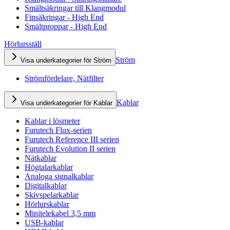
Smältsäkringar till Klangmodul
Finsäkringar - High End
Smältproppar - High End
Hörlursställ
Ström
Visa underkategorier för Ström
Strömfördelare, Nätfilter
Kablar
Visa underkategorier för Kablar
Kablar i lösmeter
Furutech Flux-serien
Furutech Reference III serien
Furutech Evolution II serien
Nätkablar
Högtalarkablar
Analoga signalkablar
Digitalkablar
Skivspelarkablar
Hörlurskablar
Minitelekabel 3,5 mm
USB-kablar