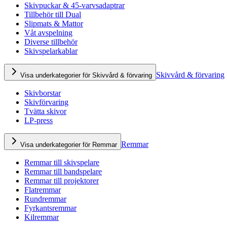
Skivpuckar & 45-varvsadaptrar
Tillbehör till Dual
Slipmats & Mattor
Våt avspelning
Diverse tillbehör
Skivspelarkablar
Skivvård & förvaring
Visa underkategorier för Skivvård & förvaring
Skivborstar
Skivförvaring
Tvätta skivor
LP-press
Remmar
Visa underkategorier för Remmar
Remmar till skivspelare
Remmar till bandspelare
Remmar till projektorer
Flatremmar
Rundremmar
Fyrkantsremmar
Kilremmar