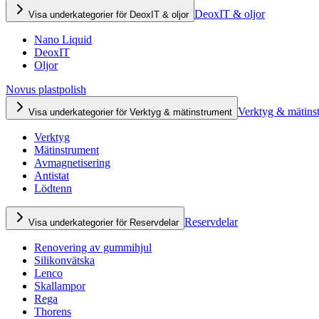
DeoxIT & oljor
Visa underkategorier för DeoxIT & oljor
Nano Liquid
DeoxIT
Oljor
Novus plastpolish
Verktyg & mätins
Visa underkategorier för Verktyg & mätinstrument
Verktyg
Mätinstrument
Avmagnetisering
Antistat
Lödtenn
Reservdelar
Visa underkategorier för Reservdelar
Renovering av gummihjul
Silikonvätska
Lenco
Skallampor
Rega
Thorens