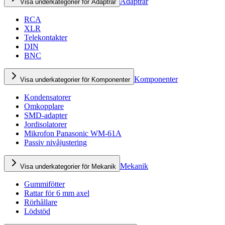
Adaptrar
Visa underkategorier för Adaptrar
RCA
XLR
Telekontakter
DIN
BNC
Komponenter
Visa underkategorier för Komponenter
Kondensatorer
Omkopplare
SMD-adapter
Jordisolatorer
Mikrofon Panasonic WM-61A
Passiv nivåjustering
Mekanik
Visa underkategorier för Mekanik
Gummifötter
Rattar för 6 mm axel
Rörhållare
Lödstöd