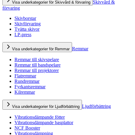
Skivvård &
Visa underkategorier för Skivvård & förvaring
förvaring
Skivborstar
Skivförvaring
Tvätta skivor
LP-press
Remmar
Visa underkategorier för Remmar
Remmar till skivspelare
Remmar till bandspelare
Remmar till projektorer
Flatremmar
Rundremmar
Fyrkantsremmar
Kilremmar
Ljudförbättring
Visa underkategorier för Ljudförbättring
Vibrationsdämpande fötter
Vibrationsdämpande basplattor
NCF Booster
Vibrationsdämpning