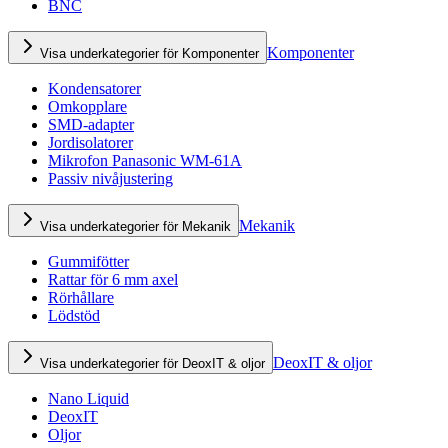
BNC
Komponenter
Visa underkategorier för Komponenter
Kondensatorer
Omkopplare
SMD-adapter
Jordisolatorer
Mikrofon Panasonic WM-61A
Passiv nivåjustering
Mekanik
Visa underkategorier för Mekanik
Gummifötter
Rattar för 6 mm axel
Rörhållare
Lödstöd
DeoxIT & oljor
Visa underkategorier för DeoxIT & oljor
Nano Liquid
DeoxIT
Oljor