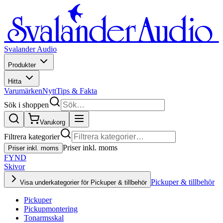
Svalander Audio
Produkter
Hitta
Varumärken
Nytt
Tips & Fakta
Sök i shoppen
Varukorg
Filtrera kategorier
Priser inkl. moms
Priser inkl. moms
FYND
Skivor
Pickuper & tillbehör
Visa underkategorier för Pickuper & tillbehör
Pickuper
Pickupmontering
Tonarmsskal