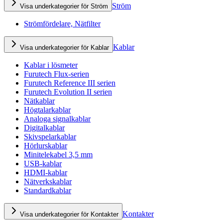
Ström
Visa underkategorier för Ström
Strömfördelare, Nätfilter
Kablar
Visa underkategorier för Kablar
Kablar i lösmeter
Furutech Flux-serien
Furutech Reference III serien
Furutech Evolution II serien
Nätkablar
Högtalarkablar
Analoga signalkablar
Digitalkablar
Skivspelarkablar
Hörlurskablar
Minitelekabel 3,5 mm
USB-kablar
HDMI-kablar
Nätverkskablar
Standardkablar
Kontakter
Visa underkategorier för Kontakter