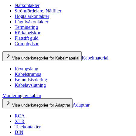
Nätkontakter
Strömfördelare, Nätfilter
Högtalarkontakter
Lågnivåkontakter
Terminering
Rörkabelskor
Flatstift guld
Crimphylsor
Kabelmaterial
Visa underkategorier för Kabelmaterial
Krympslang
Kabelstrumpa
Bomullsisolering
Kabelavslutning
Montering av kablar
Adaptrar
Visa underkategorier för Adaptrar
RCA
XLR
Telekontakter
DIN