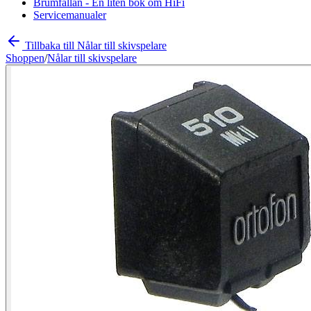
Brumfällan - En liten bok om HiFi
Servicemanualer
Tillbaka till Nålar till skivspelare
Shoppen
/
Nålar till skivspelare