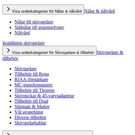
Nålar & nålvård
Visa underkategorier för Nålar & nålvård
Nålar till skivspelare
Stålnålar till grammofoner
Nålvård
Inställning skivspelare
Skivspelare &
Visa underkategorier för Skivspelare & tillbehör
tillbehör
Skivspelare
Tillbehör till Rega
RIAA-förstärkare
MC-transformatorer
Tillbehör till Thorens
Skivpuckar & 45-varvsadaptrar
Tillbehör till Dual
Slipmats & Mattor
Våt avspelning
Diverse tillbehör
Skivspelarkablar