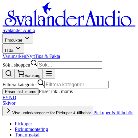
Svalander Audio
Produkter
Hitta
Varumärken
Nytt
Tips & Fakta
Sök i shoppen
Varukorg
Filtrera kategorier
Priser inkl. moms
Priser inkl. moms
FYND
Skivor
Pickuper & tillbehör
Visa underkategorier för Pickuper & tillbehör
Pickuper
Pickupmontering
Tonarmsskal