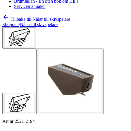
Brumfällan - En liten bok om HiFi
Servicemanualer
Tillbaka till Nålar till skivspelare
Shoppen
/
Nålar till skivspelare
Art.nr 2521-2194