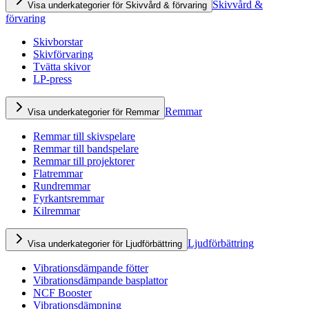
Skivvård &
Visa underkategorier för Skivvård & förvaring
förvaring
Skivborstar
Skivförvaring
Tvätta skivor
LP-press
Remmar
Visa underkategorier för Remmar
Remmar till skivspelare
Remmar till bandspelare
Remmar till projektorer
Flatremmar
Rundremmar
Fyrkantsremmar
Kilremmar
Ljudförbättring
Visa underkategorier för Ljudförbättring
Vibrationsdämpande fötter
Vibrationsdämpande basplattor
NCF Booster
Vibrationsdämpning