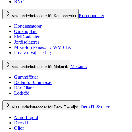
BNC
Komponenter
Visa underkategorier för Komponenter
Kondensatorer
Omkopplare
SMD-adapter
Jordisolatorer
Mikrofon Panasonic WM-61A
Passiv nivåjustering
Mekanik
Visa underkategorier för Mekanik
Gummifötter
Rattar för 6 mm axel
Rörhållare
Lödstöd
DeoxIT & oljor
Visa underkategorier för DeoxIT & oljor
Nano Liquid
DeoxIT
Oljor