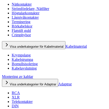
Nätkontakter
Strömfördelare, Nätfilter
Högtalarkontakter
Lågnivåkontakter
Terminering
Rörkabelskor
Flatstift guld
Crimphylsor
Kabelmaterial
Visa underkategorier för Kabelmaterial
Krympslang
Kabelstrumpa
Bomullsisolering
Kabelavslutning
Montering av kablar
Adaptrar
Visa underkategorier för Adaptrar
RCA
XLR
Telekontakter
DIN