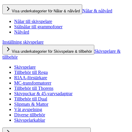
Nålar & nålvård
Visa underkategorier för Nålar & nålvård
Nålar till skivspelare
Stålnålar till grammofoner
Nålvård
Inställning skivspelare
Skivspelare &
Visa underkategorier för Skivspelare & tillbehör
tillbehör
Skivspelare
Tillbehör till Rega
RIAA-förstärkare
MC-transformatorer
Tillbehör till Thorens
Skivpuckar & 45-varvsadaptrar
Tillbehör till Dual
Slipmats & Mattor
Våt avspelning
Diverse tillbehör
Skivspelarkablar