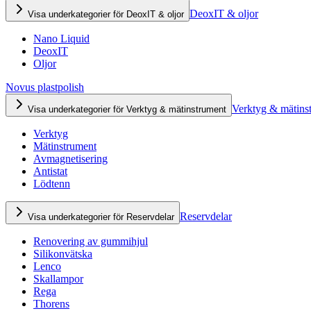
DeoxIT & oljor
Visa underkategorier för DeoxIT & oljor
Nano Liquid
DeoxIT
Oljor
Novus plastpolish
Verktyg & mätins
Visa underkategorier för Verktyg & mätinstrument
Verktyg
Mätinstrument
Avmagnetisering
Antistat
Lödtenn
Reservdelar
Visa underkategorier för Reservdelar
Renovering av gummihjul
Silikonvätska
Lenco
Skallampor
Rega
Thorens