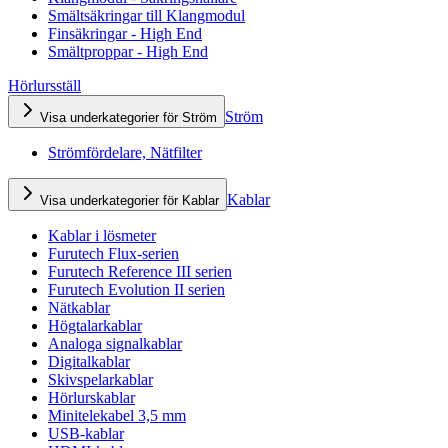
Smältsäkringar till Klangmodul
Finsäkringar - High End
Smältproppar - High End
Hörlursställ
Ström
Visa underkategorier för Ström
Strömfördelare, Nätfilter
Kablar
Visa underkategorier för Kablar
Kablar i lösmeter
Furutech Flux-serien
Furutech Reference III serien
Furutech Evolution II serien
Nätkablar
Högtalarkablar
Analoga signalkablar
Digitalkablar
Skivspelarkablar
Hörlurskablar
Minitelekabel 3,5 mm
USB-kablar