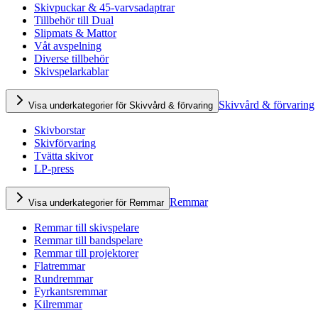
Skivpuckar & 45-varvsadaptrar
Tillbehör till Dual
Slipmats & Mattor
Våt avspelning
Diverse tillbehör
Skivspelarkablar
Skivvård & förvaring
Visa underkategorier för Skivvård & förvaring
Skivborstar
Skivförvaring
Tvätta skivor
LP-press
Remmar
Visa underkategorier för Remmar
Remmar till skivspelare
Remmar till bandspelare
Remmar till projektorer
Flatremmar
Rundremmar
Fyrkantsremmar
Kilremmar