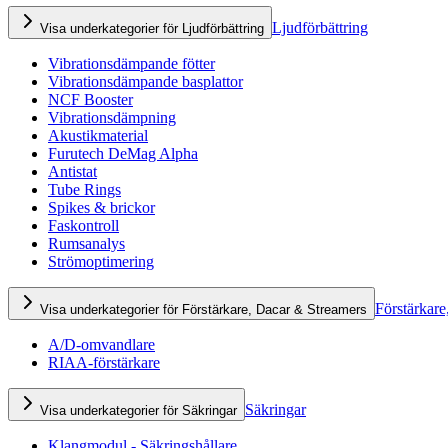
Ljudförbättring
Visa underkategorier för Ljudförbättring
Vibrationsdämpande fötter
Vibrationsdämpande basplattor
NCF Booster
Vibrationsdämpning
Akustikmaterial
Furutech DeMag Alpha
Antistat
Tube Rings
Spikes & brickor
Faskontroll
Rumsanalys
Strömoptimering
Förstärkare
Visa underkategorier för Förstärkare, Dacar & Streamers
A/D-omvandlare
RIAA-förstärkare
Säkringar
Visa underkategorier för Säkringar
Klangmodul - Säkringshållare