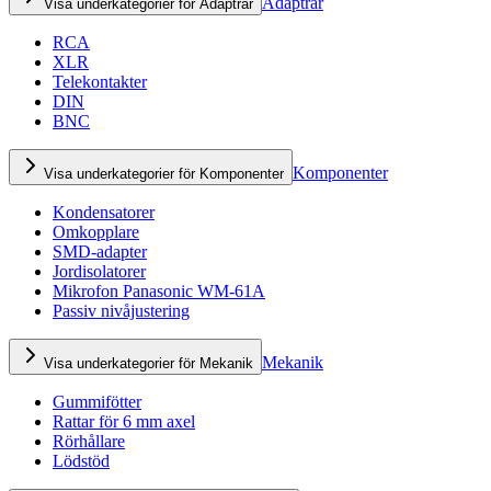
Adaptrar
Visa underkategorier för Adaptrar
RCA
XLR
Telekontakter
DIN
BNC
Komponenter
Visa underkategorier för Komponenter
Kondensatorer
Omkopplare
SMD-adapter
Jordisolatorer
Mikrofon Panasonic WM-61A
Passiv nivåjustering
Mekanik
Visa underkategorier för Mekanik
Gummifötter
Rattar för 6 mm axel
Rörhållare
Lödstöd