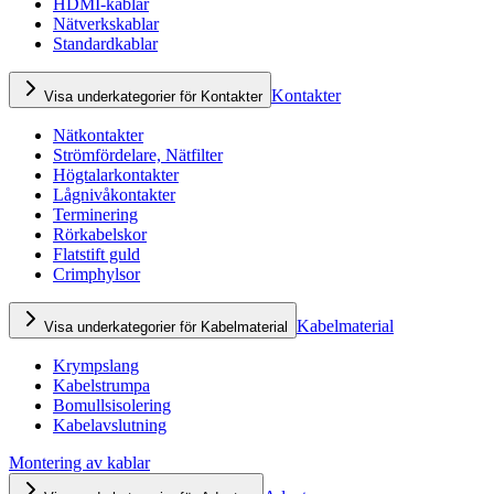
HDMI-kablar
Nätverkskablar
Standardkablar
Kontakter
Visa underkategorier för Kontakter
Nätkontakter
Strömfördelare, Nätfilter
Högtalarkontakter
Lågnivåkontakter
Terminering
Rörkabelskor
Flatstift guld
Crimphylsor
Kabelmaterial
Visa underkategorier för Kabelmaterial
Krympslang
Kabelstrumpa
Bomullsisolering
Kabelavslutning
Montering av kablar