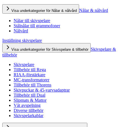
Nålar & nålvård
Visa underkategorier för Nålar & nålvård
Nålar till skivspelare
Stålnålar till grammofoner
Nålvård
Inställning skivspelare
Skivspelare &
Visa underkategorier för Skivspelare & tillbehör
tillbehör
Skivspelare
Tillbehör till Rega
RIAA-förstärkare
MC-transformatorer
Tillbehör till Thorens
Skivpuckar & 45-varvsadaptrar
Tillbehör till Dual
Slipmats & Mattor
Våt avspelning
Diverse tillbehör
Skivspelarkablar