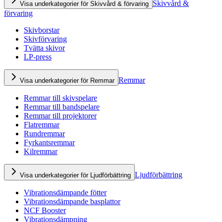
Skivvård &
Visa underkategorier för Skivvård & förvaring
förvaring
Skivborstar
Skivförvaring
Tvätta skivor
LP-press
Remmar
Visa underkategorier för Remmar
Remmar till skivspelare
Remmar till bandspelare
Remmar till projektorer
Flatremmar
Rundremmar
Fyrkantsremmar
Kilremmar
Ljudförbättring
Visa underkategorier för Ljudförbättring
Vibrationsdämpande fötter
Vibrationsdämpande basplattor
NCF Booster
Vibrationsdämpning