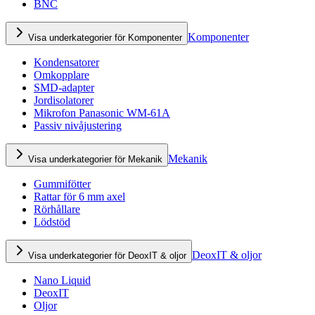
BNC
Komponenter
Visa underkategorier för Komponenter
Kondensatorer
Omkopplare
SMD-adapter
Jordisolatorer
Mikrofon Panasonic WM-61A
Passiv nivåjustering
Mekanik
Visa underkategorier för Mekanik
Gummifötter
Rattar för 6 mm axel
Rörhållare
Lödstöd
DeoxIT & oljor
Visa underkategorier för DeoxIT & oljor
Nano Liquid
DeoxIT
Oljor