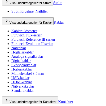
Ström
Visa underkategorier för Ström
Strömfördelare, Nätfilter
Kablar
Visa underkategorier för Kablar
Kablar i lösmeter
Furutech Flux-serien
Furutech Reference III serien
Furutech Evolution II serien
Nätkablar
Högtalarkablar
Analoga signalkablar
Digitalkablar
Skivspelarkablar
Hörlurskablar
Minitelekabel 3,5 mm
USB-kablar
HDMI-kablar
Nätverkskablar
Standardkablar
Kontakter
Visa underkategorier för Kontakter