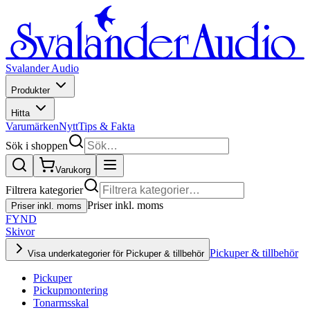
Svalander Audio
Produkter
Hitta
Varumärken
Nytt
Tips & Fakta
Sök i shoppen
Varukorg
Filtrera kategorier
Priser inkl. moms
Priser inkl. moms
FYND
Skivor
Pickuper & tillbehör
Visa underkategorier för Pickuper & tillbehör
Pickuper
Pickupmontering
Tonarmsskal