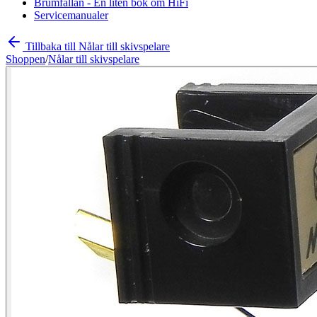
Brumfällan - En liten bok om HiFi
Servicemanualer
Tillbaka till Nålar till skivspelare
Shoppen
/
Nålar till skivspelare