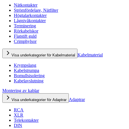
Nätkontakter
Strömfördelare, Nätfilter
Högtalarkontakter
Lågnivåkontakter
Terminering
Rörkabelskor
Flatstift guld
Crimphylsor
Kabelmaterial
Visa underkategorier för Kabelmaterial
Krympslang
Kabelstrumpa
Bomullsisolering
Kabelavslutning
Montering av kablar
Adaptrar
Visa underkategorier för Adaptrar
RCA
XLR
Telekontakter
DIN