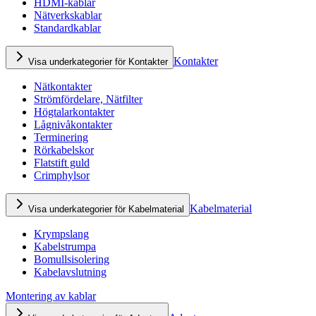
HDMI-kablar
Nätverkskablar
Standardkablar
Kontakter
Visa underkategorier för Kontakter
Nätkontakter
Strömfördelare, Nätfilter
Högtalarkontakter
Lågnivåkontakter
Terminering
Rörkabelskor
Flatstift guld
Crimphylsor
Kabelmaterial
Visa underkategorier för Kabelmaterial
Krympslang
Kabelstrumpa
Bomullsisolering
Kabelavslutning
Montering av kablar