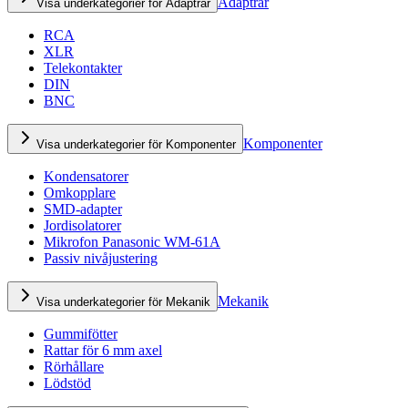
Adaptrar
Visa underkategorier för Adaptrar
RCA
XLR
Telekontakter
DIN
BNC
Komponenter
Visa underkategorier för Komponenter
Kondensatorer
Omkopplare
SMD-adapter
Jordisolatorer
Mikrofon Panasonic WM-61A
Passiv nivåjustering
Mekanik
Visa underkategorier för Mekanik
Gummifötter
Rattar för 6 mm axel
Rörhållare
Lödstöd