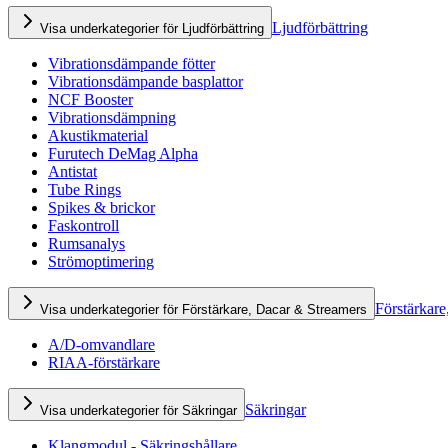
Ljudförbättring
Visa underkategorier för Ljudförbättring
Vibrationsdämpande fötter
Vibrationsdämpande basplattor
NCF Booster
Vibrationsdämpning
Akustikmaterial
Furutech DeMag Alpha
Antistat
Tube Rings
Spikes & brickor
Faskontroll
Rumsanalys
Strömoptimering
Förstärkare
Visa underkategorier för Förstärkare, Dacar & Streamers
A/D-omvandlare
RIAA-förstärkare
Säkringar
Visa underkategorier för Säkringar
Klangmodul - Säkringshållare