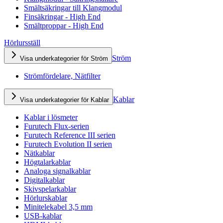
Smältsäkringar till Klangmodul
Finsäkringar - High End
Smältproppar - High End
Hörlursställ
Ström
Visa underkategorier för Ström
Strömfördelare, Nätfilter
Kablar
Visa underkategorier för Kablar
Kablar i lösmeter
Furutech Flux-serien
Furutech Reference III serien
Furutech Evolution II serien
Nätkablar
Högtalarkablar
Analoga signalkablar
Digitalkablar
Skivspelarkablar
Hörlurskablar
Minitelekabel 3,5 mm
USB-kablar