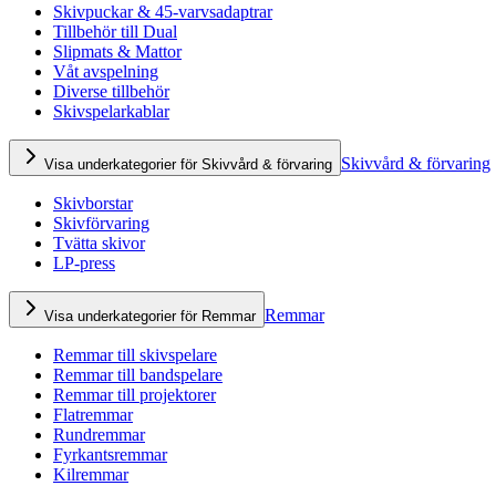
Skivpuckar & 45-varvsadaptrar
Tillbehör till Dual
Slipmats & Mattor
Våt avspelning
Diverse tillbehör
Skivspelarkablar
Skivvård & förvaring
Visa underkategorier för Skivvård & förvaring
Skivborstar
Skivförvaring
Tvätta skivor
LP-press
Remmar
Visa underkategorier för Remmar
Remmar till skivspelare
Remmar till bandspelare
Remmar till projektorer
Flatremmar
Rundremmar
Fyrkantsremmar
Kilremmar