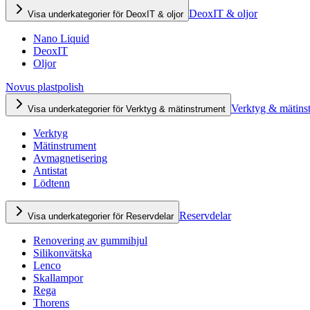
DeoxIT & oljor
Visa underkategorier för DeoxIT & oljor
Nano Liquid
DeoxIT
Oljor
Novus plastpolish
Verktyg & mätins
Visa underkategorier för Verktyg & mätinstrument
Verktyg
Mätinstrument
Avmagnetisering
Antistat
Lödtenn
Reservdelar
Visa underkategorier för Reservdelar
Renovering av gummihjul
Silikonvätska
Lenco
Skallampor
Rega
Thorens