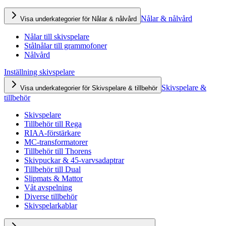
Nålar & nålvård
Visa underkategorier för Nålar & nålvård
Nålar till skivspelare
Stålnålar till grammofoner
Nålvård
Inställning skivspelare
Skivspelare &
Visa underkategorier för Skivspelare & tillbehör
tillbehör
Skivspelare
Tillbehör till Rega
RIAA-förstärkare
MC-transformatorer
Tillbehör till Thorens
Skivpuckar & 45-varvsadaptrar
Tillbehör till Dual
Slipmats & Mattor
Våt avspelning
Diverse tillbehör
Skivspelarkablar