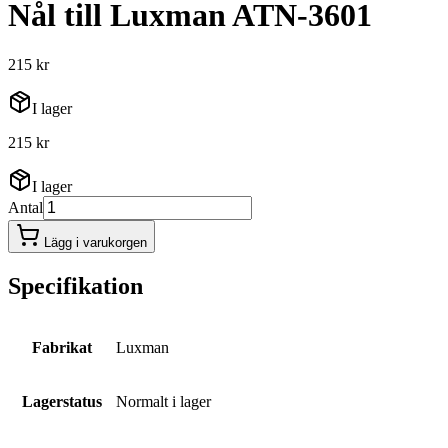
Nål till Luxman ATN-3601
215 kr
I lager
215 kr
I lager
Antal
Lägg i varukorgen
Specifikation
Fabrikat
Luxman
Lagerstatus
Normalt i lager