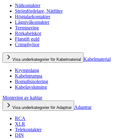
Nätkontakter
Strömfördelare, Nätfilter
Högtalarkontakter
Lågnivåkontakter
Terminering
Rörkabelskor
Flatstift guld
Crimphylsor
Kabelmaterial
Visa underkategorier för Kabelmaterial
Krympslang
Kabelstrumpa
Bomullsisolering
Kabelavslutning
Montering av kablar
Adaptrar
Visa underkategorier för Adaptrar
RCA
XLR
Telekontakter
DIN