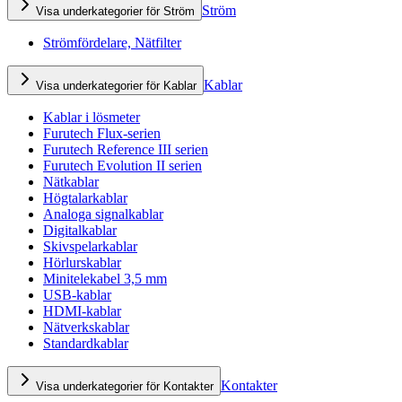
Ström
Visa underkategorier för Ström
Strömfördelare, Nätfilter
Kablar
Visa underkategorier för Kablar
Kablar i lösmeter
Furutech Flux-serien
Furutech Reference III serien
Furutech Evolution II serien
Nätkablar
Högtalarkablar
Analoga signalkablar
Digitalkablar
Skivspelarkablar
Hörlurskablar
Minitelekabel 3,5 mm
USB-kablar
HDMI-kablar
Nätverkskablar
Standardkablar
Kontakter
Visa underkategorier för Kontakter