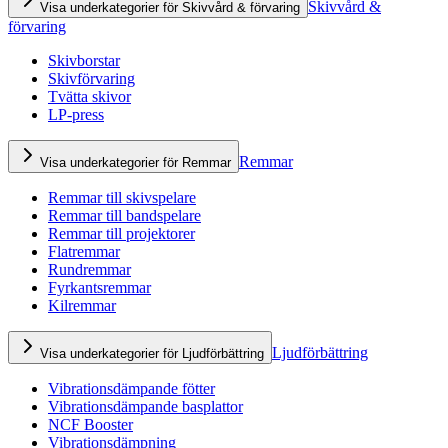
Skivvård &
Visa underkategorier för Skivvård & förvaring
förvaring
Skivborstar
Skivförvaring
Tvätta skivor
LP-press
Remmar
Visa underkategorier för Remmar
Remmar till skivspelare
Remmar till bandspelare
Remmar till projektorer
Flatremmar
Rundremmar
Fyrkantsremmar
Kilremmar
Ljudförbättring
Visa underkategorier för Ljudförbättring
Vibrationsdämpande fötter
Vibrationsdämpande basplattor
NCF Booster
Vibrationsdämpning