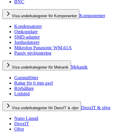
BNC
Komponenter
Visa underkategorier för Komponenter
Kondensatorer
Omkopplare
SMD-adapter
Jordisolatorer
Mikrofon Panasonic WM-61A
Passiv nivåjustering
Mekanik
Visa underkategorier för Mekanik
Gummifötter
Rattar för 6 mm axel
Rörhållare
Lödstöd
DeoxIT & oljor
Visa underkategorier för DeoxIT & oljor
Nano Liquid
DeoxIT
Oljor