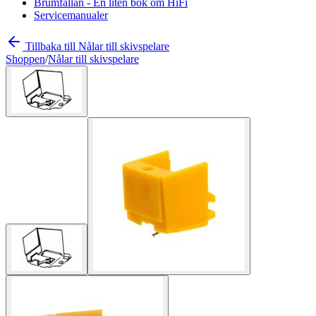
Brumfällan - En liten bok om HiFi
Servicemanualer
Tillbaka till Nålar till skivspelare
Shoppen
/
Nålar till skivspelare