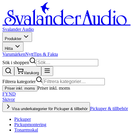
Svalander Audio
Produkter
Hitta
Varumärken
Nytt
Tips & Fakta
Sök i shoppen
Varukorg
Filtrera kategorier
Priser inkl. moms
Priser inkl. moms
FYND
Skivor
Pickuper & tillbehör
Visa underkategorier för Pickuper & tillbehör
Pickuper
Pickupmontering
Tonarmsskal