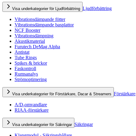
Ljudförbättring
Visa underkategorier för Ljudförbättring
Vibrationsdämpande fötter
Vibrationsdämpande basplattor
NCF Booster
Vibrationsdämpning
Akustikmaterial
Furutech DeMag Alpha
Antistat
Tube Rings
Spikes & brickor
Faskontroll
Rumsanalys
Strömoptimering
Förstärkare
Visa underkategorier för Förstärkare, Dacar & Streamers
A/D-omvandlare
RIAA-förstärkare
Säkringar
Visa underkategorier för Säkringar
Klangmodul - Säkringshållare