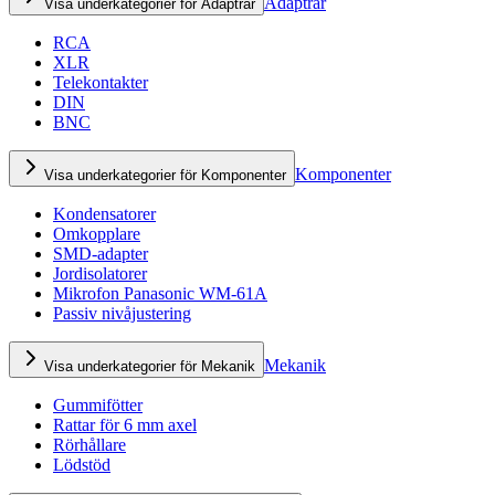
Adaptrar
Visa underkategorier för Adaptrar
RCA
XLR
Telekontakter
DIN
BNC
Komponenter
Visa underkategorier för Komponenter
Kondensatorer
Omkopplare
SMD-adapter
Jordisolatorer
Mikrofon Panasonic WM-61A
Passiv nivåjustering
Mekanik
Visa underkategorier för Mekanik
Gummifötter
Rattar för 6 mm axel
Rörhållare
Lödstöd