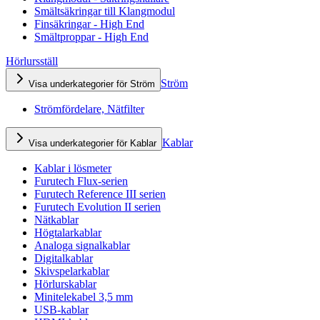
Smältsäkringar till Klangmodul
Finsäkringar - High End
Smältproppar - High End
Hörlursställ
Ström
Visa underkategorier för Ström
Strömfördelare, Nätfilter
Kablar
Visa underkategorier för Kablar
Kablar i lösmeter
Furutech Flux-serien
Furutech Reference III serien
Furutech Evolution II serien
Nätkablar
Högtalarkablar
Analoga signalkablar
Digitalkablar
Skivspelarkablar
Hörlurskablar
Minitelekabel 3,5 mm
USB-kablar