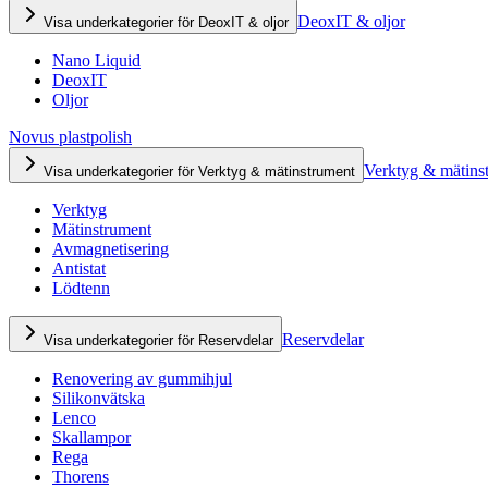
DeoxIT & oljor
Visa underkategorier för DeoxIT & oljor
Nano Liquid
DeoxIT
Oljor
Novus plastpolish
Verktyg & mätins
Visa underkategorier för Verktyg & mätinstrument
Verktyg
Mätinstrument
Avmagnetisering
Antistat
Lödtenn
Reservdelar
Visa underkategorier för Reservdelar
Renovering av gummihjul
Silikonvätska
Lenco
Skallampor
Rega
Thorens