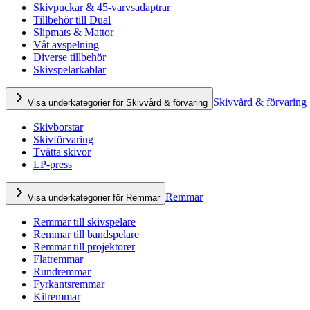
Skivpuckar & 45-varvsadaptrar
Tillbehör till Dual
Slipmats & Mattor
Våt avspelning
Diverse tillbehör
Skivspelarkablar
Skivvård & förvaring
Visa underkategorier för Skivvård & förvaring
Skivborstar
Skivförvaring
Tvätta skivor
LP-press
Remmar
Visa underkategorier för Remmar
Remmar till skivspelare
Remmar till bandspelare
Remmar till projektorer
Flatremmar
Rundremmar
Fyrkantsremmar
Kilremmar