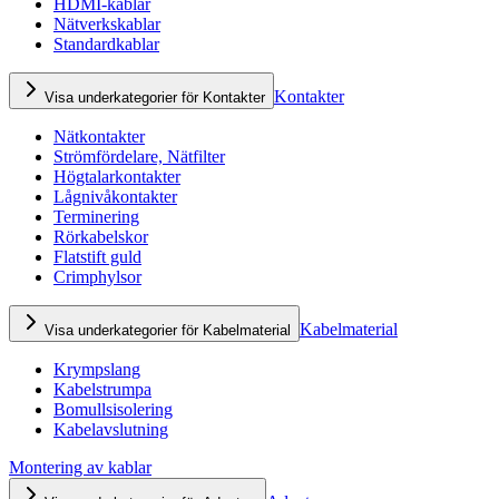
HDMI-kablar
Nätverkskablar
Standardkablar
Kontakter
Visa underkategorier för Kontakter
Nätkontakter
Strömfördelare, Nätfilter
Högtalarkontakter
Lågnivåkontakter
Terminering
Rörkabelskor
Flatstift guld
Crimphylsor
Kabelmaterial
Visa underkategorier för Kabelmaterial
Krympslang
Kabelstrumpa
Bomullsisolering
Kabelavslutning
Montering av kablar