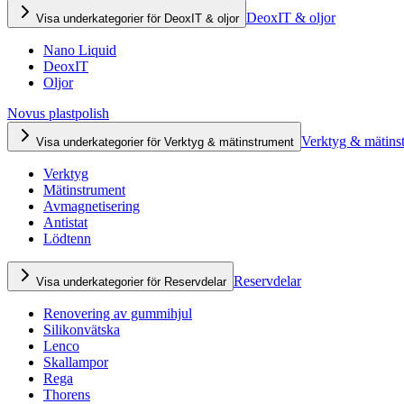
DeoxIT & oljor
Visa underkategorier för DeoxIT & oljor
Nano Liquid
DeoxIT
Oljor
Novus plastpolish
Verktyg & mätins
Visa underkategorier för Verktyg & mätinstrument
Verktyg
Mätinstrument
Avmagnetisering
Antistat
Lödtenn
Reservdelar
Visa underkategorier för Reservdelar
Renovering av gummihjul
Silikonvätska
Lenco
Skallampor
Rega
Thorens