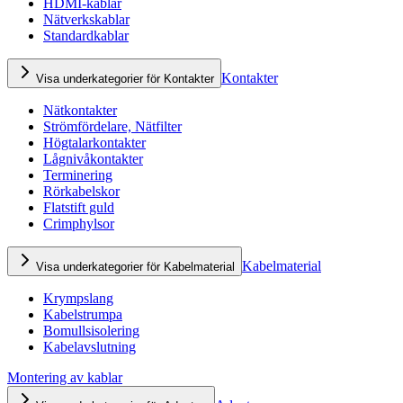
HDMI-kablar
Nätverkskablar
Standardkablar
Kontakter
Visa underkategorier för Kontakter
Nätkontakter
Strömfördelare, Nätfilter
Högtalarkontakter
Lågnivåkontakter
Terminering
Rörkabelskor
Flatstift guld
Crimphylsor
Kabelmaterial
Visa underkategorier för Kabelmaterial
Krympslang
Kabelstrumpa
Bomullsisolering
Kabelavslutning
Montering av kablar