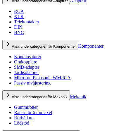
Adaptrar
Visa underkategorier för Adaptrar
RCA
XLR
Telekontakter
DIN
BNC
Komponenter
Visa underkategorier för Komponenter
Kondensatorer
Omkopplare
SMD-adapter
Jordisolatorer
Mikrofon Panasonic WM-61A
Passiv nivåjustering
Mekanik
Visa underkategorier för Mekanik
Gummifötter
Rattar för 6 mm axel
Rörhållare
Lödstöd