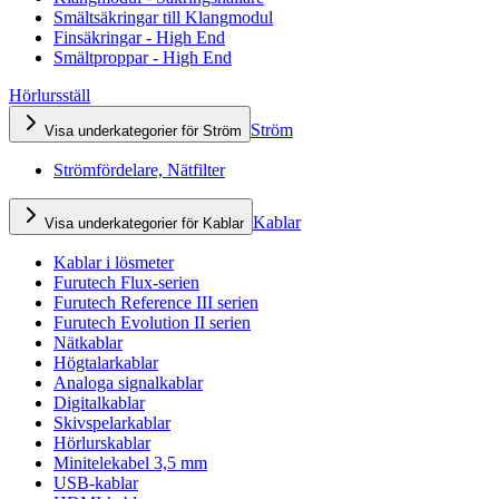
Smältsäkringar till Klangmodul
Finsäkringar - High End
Smältproppar - High End
Hörlursställ
Ström
Visa underkategorier för Ström
Strömfördelare, Nätfilter
Kablar
Visa underkategorier för Kablar
Kablar i lösmeter
Furutech Flux-serien
Furutech Reference III serien
Furutech Evolution II serien
Nätkablar
Högtalarkablar
Analoga signalkablar
Digitalkablar
Skivspelarkablar
Hörlurskablar
Minitelekabel 3,5 mm
USB-kablar