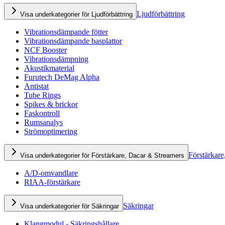
Ljudförbättring
Visa underkategorier för Ljudförbättring
Vibrationsdämpande fötter
Vibrationsdämpande basplattor
NCF Booster
Vibrationsdämpning
Akustikmaterial
Furutech DeMag Alpha
Antistat
Tube Rings
Spikes & brickor
Faskontroll
Rumsanalys
Strömoptimering
Förstärkare
Visa underkategorier för Förstärkare, Dacar & Streamers
A/D-omvandlare
RIAA-förstärkare
Säkringar
Visa underkategorier för Säkringar
Klangmodul - Säkringshållare