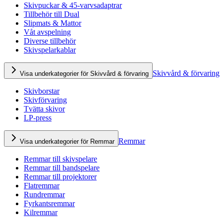
Skivpuckar & 45-varvsadaptrar
Tillbehör till Dual
Slipmats & Mattor
Våt avspelning
Diverse tillbehör
Skivspelarkablar
Skivvård & förvaring
Visa underkategorier för Skivvård & förvaring
Skivborstar
Skivförvaring
Tvätta skivor
LP-press
Remmar
Visa underkategorier för Remmar
Remmar till skivspelare
Remmar till bandspelare
Remmar till projektorer
Flatremmar
Rundremmar
Fyrkantsremmar
Kilremmar