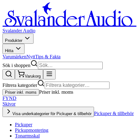
Svalander Audio
Produkter
Hitta
Varumärken
Nytt
Tips & Fakta
Sök i shoppen
Varukorg
Filtrera kategorier
Priser inkl. moms
Priser inkl. moms
FYND
Skivor
Pickuper & tillbehör
Visa underkategorier för Pickuper & tillbehör
Pickuper
Pickupmontering
Tonarmsskal