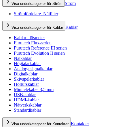
Ström
Visa underkategorier för Ström
Strömfördelare, Nätfilter
Kablar
Visa underkategorier för Kablar
Kablar i lösmeter
Furutech Flux-serien
Furutech Reference III serien
Furutech Evolution II serien
Nätkablar
Högtalarkablar
Analoga signalkablar
Digitalkablar
Skivspelarkablar
Hörlurskablar
Minitelekabel 3,5 mm
USB-kablar
HDMI-kablar
Nätverkskablar
Standardkablar
Kontakter
Visa underkategorier för Kontakter