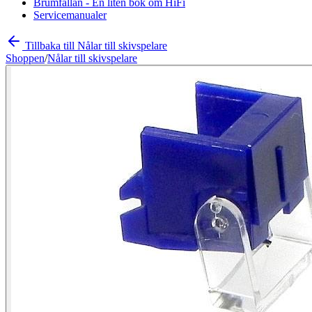
Brumfällan - En liten bok om HiFi
Servicemanualer
Tillbaka till Nålar till skivspelare
Shoppen
/
Nålar till skivspelare