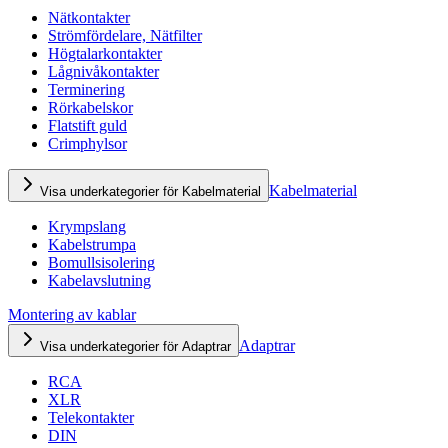
Nätkontakter
Strömfördelare, Nätfilter
Högtalarkontakter
Lågnivåkontakter
Terminering
Rörkabelskor
Flatstift guld
Crimphylsor
Kabelmaterial
Visa underkategorier för Kabelmaterial
Krympslang
Kabelstrumpa
Bomullsisolering
Kabelavslutning
Montering av kablar
Adaptrar
Visa underkategorier för Adaptrar
RCA
XLR
Telekontakter
DIN