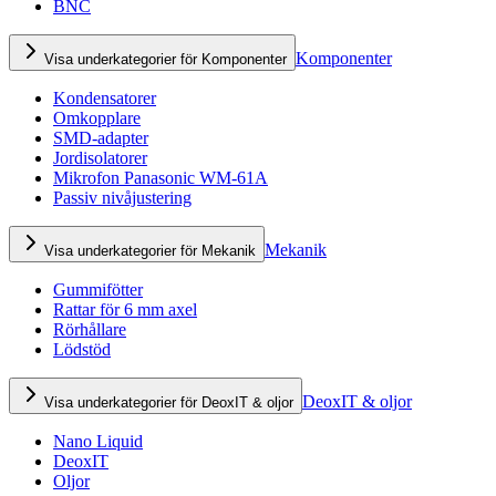
BNC
Komponenter
Visa underkategorier för Komponenter
Kondensatorer
Omkopplare
SMD-adapter
Jordisolatorer
Mikrofon Panasonic WM-61A
Passiv nivåjustering
Mekanik
Visa underkategorier för Mekanik
Gummifötter
Rattar för 6 mm axel
Rörhållare
Lödstöd
DeoxIT & oljor
Visa underkategorier för DeoxIT & oljor
Nano Liquid
DeoxIT
Oljor