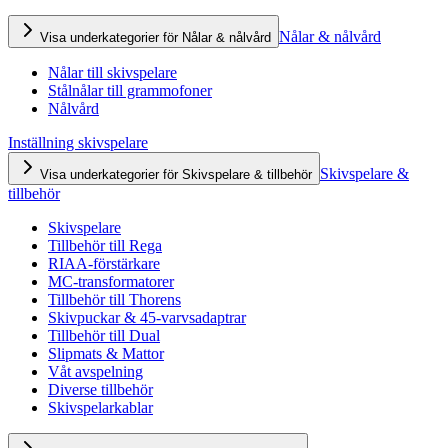
Nålar & nålvård
Visa underkategorier för Nålar & nålvård
Nålar till skivspelare
Stålnålar till grammofoner
Nålvård
Inställning skivspelare
Skivspelare &
Visa underkategorier för Skivspelare & tillbehör
tillbehör
Skivspelare
Tillbehör till Rega
RIAA-förstärkare
MC-transformatorer
Tillbehör till Thorens
Skivpuckar & 45-varvsadaptrar
Tillbehör till Dual
Slipmats & Mattor
Våt avspelning
Diverse tillbehör
Skivspelarkablar