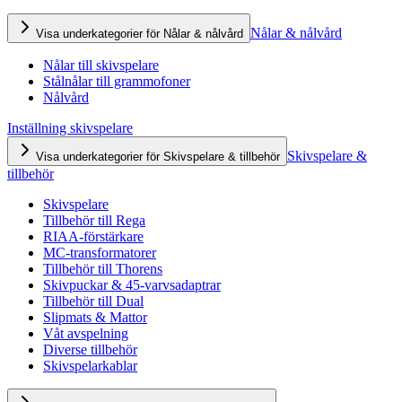
Nålar & nålvård
Visa underkategorier för Nålar & nålvård
Nålar till skivspelare
Stålnålar till grammofoner
Nålvård
Inställning skivspelare
Skivspelare &
Visa underkategorier för Skivspelare & tillbehör
tillbehör
Skivspelare
Tillbehör till Rega
RIAA-förstärkare
MC-transformatorer
Tillbehör till Thorens
Skivpuckar & 45-varvsadaptrar
Tillbehör till Dual
Slipmats & Mattor
Våt avspelning
Diverse tillbehör
Skivspelarkablar