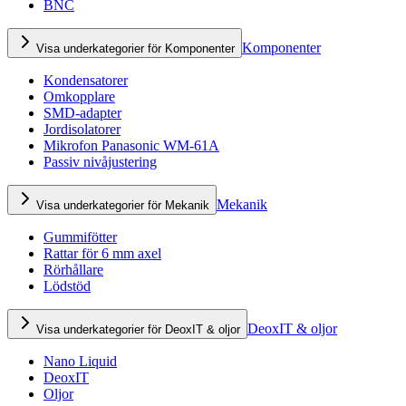
BNC
Komponenter
Visa underkategorier för Komponenter
Kondensatorer
Omkopplare
SMD-adapter
Jordisolatorer
Mikrofon Panasonic WM-61A
Passiv nivåjustering
Mekanik
Visa underkategorier för Mekanik
Gummifötter
Rattar för 6 mm axel
Rörhållare
Lödstöd
DeoxIT & oljor
Visa underkategorier för DeoxIT & oljor
Nano Liquid
DeoxIT
Oljor