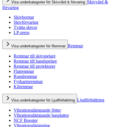
Skivvård &
Visa underkategorier för Skivvård & förvaring
förvaring
Skivborstar
Skivförvaring
Tvätta skivor
LP-press
Remmar
Visa underkategorier för Remmar
Remmar till skivspelare
Remmar till bandspelare
Remmar till projektorer
Flatremmar
Rundremmar
Fyrkantsremmar
Kilremmar
Ljudförbättring
Visa underkategorier för Ljudförbättring
Vibrationsdämpande fötter
Vibrationsdämpande basplattor
NCF Booster
Vibrationsdämpning