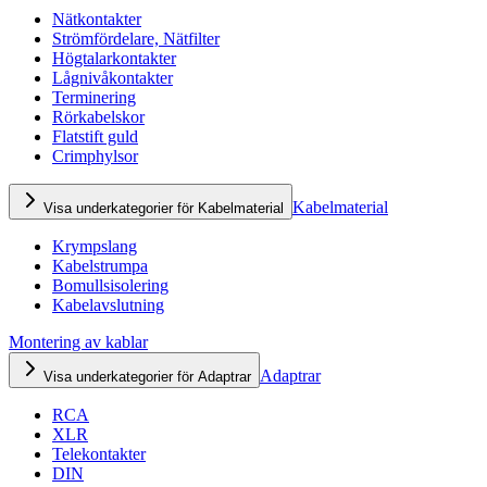
Nätkontakter
Strömfördelare, Nätfilter
Högtalarkontakter
Lågnivåkontakter
Terminering
Rörkabelskor
Flatstift guld
Crimphylsor
Kabelmaterial
Visa underkategorier för Kabelmaterial
Krympslang
Kabelstrumpa
Bomullsisolering
Kabelavslutning
Montering av kablar
Adaptrar
Visa underkategorier för Adaptrar
RCA
XLR
Telekontakter
DIN