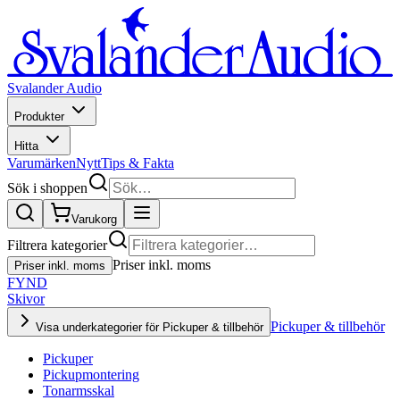
Svalander Audio
Produkter
Hitta
Varumärken
Nytt
Tips & Fakta
Sök i shoppen
Varukorg
Filtrera kategorier
Priser inkl. moms
Priser inkl. moms
FYND
Skivor
Pickuper & tillbehör
Visa underkategorier för Pickuper & tillbehör
Pickuper
Pickupmontering
Tonarmsskal