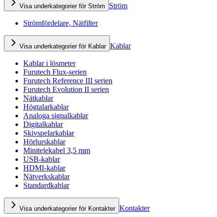
Ström
Visa underkategorier för Ström
Strömfördelare, Nätfilter
Kablar
Visa underkategorier för Kablar
Kablar i lösmeter
Furutech Flux-serien
Furutech Reference III serien
Furutech Evolution II serien
Nätkablar
Högtalarkablar
Analoga signalkablar
Digitalkablar
Skivspelarkablar
Hörlurskablar
Minitelekabel 3,5 mm
USB-kablar
HDMI-kablar
Nätverkskablar
Standardkablar
Kontakter
Visa underkategorier för Kontakter