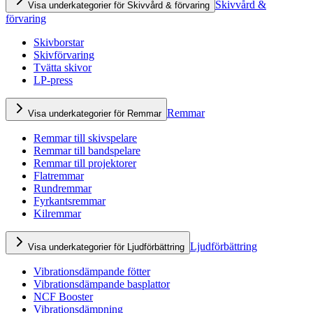
Skivvård &
Visa underkategorier för Skivvård & förvaring
förvaring
Skivborstar
Skivförvaring
Tvätta skivor
LP-press
Remmar
Visa underkategorier för Remmar
Remmar till skivspelare
Remmar till bandspelare
Remmar till projektorer
Flatremmar
Rundremmar
Fyrkantsremmar
Kilremmar
Ljudförbättring
Visa underkategorier för Ljudförbättring
Vibrationsdämpande fötter
Vibrationsdämpande basplattor
NCF Booster
Vibrationsdämpning