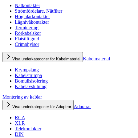
Nätkontakter
Strömfördelare, Nätfilter
Högtalarkontakter
Lågnivåkontakter
Terminering
Rörkabelskor
Flatstift guld
Crimphylsor
Kabelmaterial
Visa underkategorier för Kabelmaterial
Krympslang
Kabelstrumpa
Bomullsisolering
Kabelavslutning
Montering av kablar
Adaptrar
Visa underkategorier för Adaptrar
RCA
XLR
Telekontakter
DIN