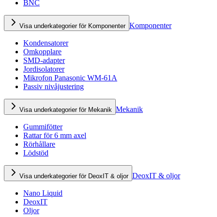
BNC
Komponenter
Visa underkategorier för Komponenter
Kondensatorer
Omkopplare
SMD-adapter
Jordisolatorer
Mikrofon Panasonic WM-61A
Passiv nivåjustering
Mekanik
Visa underkategorier för Mekanik
Gummifötter
Rattar för 6 mm axel
Rörhållare
Lödstöd
DeoxIT & oljor
Visa underkategorier för DeoxIT & oljor
Nano Liquid
DeoxIT
Oljor