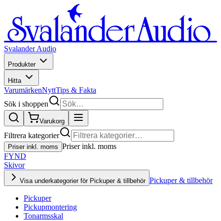
Svalander Audio
Produkter
Hitta
Varumärken
Nytt
Tips & Fakta
Sök i shoppen
Varukorg
Filtrera kategorier
Priser inkl. moms
Priser inkl. moms
FYND
Skivor
Pickuper & tillbehör
Visa underkategorier för Pickuper & tillbehör
Pickuper
Pickupmontering
Tonarmsskal