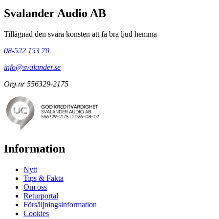
Svalander Audio AB
Tillägnad den svåra konsten att få bra ljud hemma
08-522 153 70
info@svalander.se
Org.nr 556329-2175
Information
Nytt
Tips & Fakta
Om oss
Returportal
Försäljningsinformation
Cookies