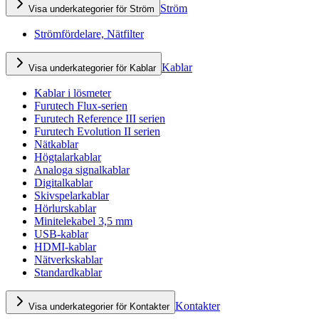
Ström
Visa underkategorier för Ström
Strömfördelare, Nätfilter
Kablar
Visa underkategorier för Kablar
Kablar i lösmeter
Furutech Flux-serien
Furutech Reference III serien
Furutech Evolution II serien
Nätkablar
Högtalarkablar
Analoga signalkablar
Digitalkablar
Skivspelarkablar
Hörlurskablar
Minitelekabel 3,5 mm
USB-kablar
HDMI-kablar
Nätverkskablar
Standardkablar
Kontakter
Visa underkategorier för Kontakter