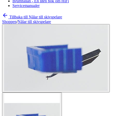
Brumfällan - En liten bok om HiFi
Servicemanualer
Tillbaka till Nålar till skivspelare
Shoppen
/
Nålar till skivspelare