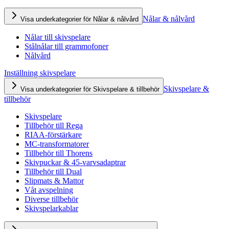
Nålar & nålvård
Visa underkategorier för Nålar & nålvård
Nålar till skivspelare
Stålnålar till grammofoner
Nålvård
Inställning skivspelare
Skivspelare &
Visa underkategorier för Skivspelare & tillbehör
tillbehör
Skivspelare
Tillbehör till Rega
RIAA-förstärkare
MC-transformatorer
Tillbehör till Thorens
Skivpuckar & 45-varvsadaptrar
Tillbehör till Dual
Slipmats & Mattor
Våt avspelning
Diverse tillbehör
Skivspelarkablar