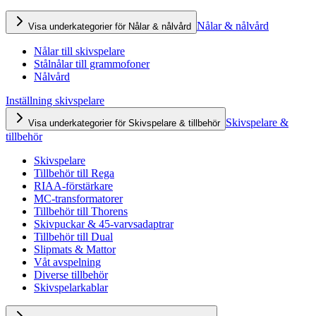
Nålar & nålvård
Visa underkategorier för Nålar & nålvård
Nålar till skivspelare
Stålnålar till grammofoner
Nålvård
Inställning skivspelare
Skivspelare &
Visa underkategorier för Skivspelare & tillbehör
tillbehör
Skivspelare
Tillbehör till Rega
RIAA-förstärkare
MC-transformatorer
Tillbehör till Thorens
Skivpuckar & 45-varvsadaptrar
Tillbehör till Dual
Slipmats & Mattor
Våt avspelning
Diverse tillbehör
Skivspelarkablar