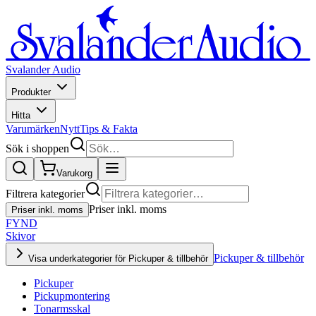
Svalander Audio
Produkter
Hitta
Varumärken
Nytt
Tips & Fakta
Sök i shoppen
Varukorg
Filtrera kategorier
Priser inkl. moms
Priser inkl. moms
FYND
Skivor
Pickuper & tillbehör
Visa underkategorier för Pickuper & tillbehör
Pickuper
Pickupmontering
Tonarmsskal