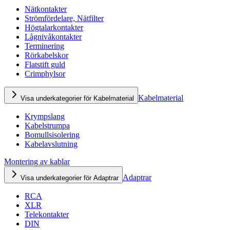
Nätkontakter
Strömfördelare, Nätfilter
Högtalarkontakter
Lågnivåkontakter
Terminering
Rörkabelskor
Flatstift guld
Crimphylsor
Kabelmaterial
Visa underkategorier för Kabelmaterial
Krympslang
Kabelstrumpa
Bomullsisolering
Kabelavslutning
Montering av kablar
Adaptrar
Visa underkategorier för Adaptrar
RCA
XLR
Telekontakter
DIN