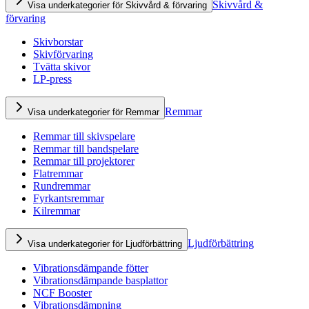
Skivvård &
Visa underkategorier för Skivvård & förvaring
förvaring
Skivborstar
Skivförvaring
Tvätta skivor
LP-press
Remmar
Visa underkategorier för Remmar
Remmar till skivspelare
Remmar till bandspelare
Remmar till projektorer
Flatremmar
Rundremmar
Fyrkantsremmar
Kilremmar
Ljudförbättring
Visa underkategorier för Ljudförbättring
Vibrationsdämpande fötter
Vibrationsdämpande basplattor
NCF Booster
Vibrationsdämpning