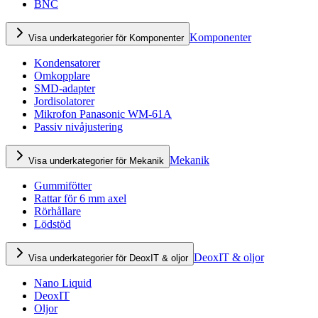
BNC
Komponenter
Visa underkategorier för Komponenter
Kondensatorer
Omkopplare
SMD-adapter
Jordisolatorer
Mikrofon Panasonic WM-61A
Passiv nivåjustering
Mekanik
Visa underkategorier för Mekanik
Gummifötter
Rattar för 6 mm axel
Rörhållare
Lödstöd
DeoxIT & oljor
Visa underkategorier för DeoxIT & oljor
Nano Liquid
DeoxIT
Oljor