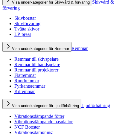
Skivvård &
Visa underkategorier för Skivvård & förvaring
förvaring
Skivborstar
Skivförvaring
Tvätta skivor
LP-press
Remmar
Visa underkategorier för Remmar
Remmar till skivspelare
Remmar till bandspelare
Remmar till projektorer
Flatremmar
Rundremmar
Fyrkantsremmar
Kilremmar
Ljudförbättring
Visa underkategorier för Ljudförbättring
Vibrationsdämpande fötter
Vibrationsdämpande basplattor
NCF Booster
Vibrationsdämpning