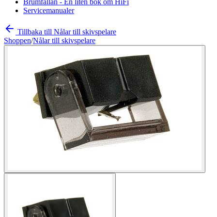
Brumfällan - En liten bok om HiFi
Servicemanualer
Tillbaka till Nålar till skivspelare
Shoppen
/
Nålar till skivspelare