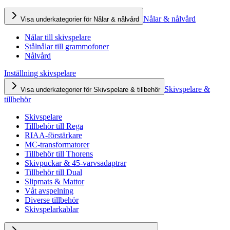
Nålar & nålvård
Visa underkategorier för Nålar & nålvård
Nålar till skivspelare
Stålnålar till grammofoner
Nålvård
Inställning skivspelare
Skivspelare &
Visa underkategorier för Skivspelare & tillbehör
tillbehör
Skivspelare
Tillbehör till Rega
RIAA-förstärkare
MC-transformatorer
Tillbehör till Thorens
Skivpuckar & 45-varvsadaptrar
Tillbehör till Dual
Slipmats & Mattor
Våt avspelning
Diverse tillbehör
Skivspelarkablar