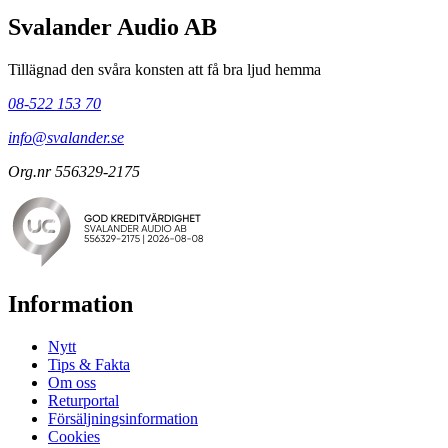
Svalander Audio AB
Tillägnad den svåra konsten att få bra ljud hemma
08-522 153 70
info@svalander.se
Org.nr 556329-2175
Information
Nytt
Tips & Fakta
Om oss
Returportal
Försäljningsinformation
Cookies