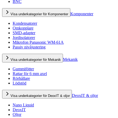
BNC
Komponenter
Visa underkategorier för Komponenter
Kondensatorer
Omkopplare
SMD-adapter
Jordisolatorer
Mikrofon Panasonic WM-61A
Passiv nivåjustering
Mekanik
Visa underkategorier för Mekanik
Gummifötter
Rattar för 6 mm axel
Rörhållare
Lödstöd
DeoxIT & oljor
Visa underkategorier för DeoxIT & oljor
Nano Liquid
DeoxIT
Oljor