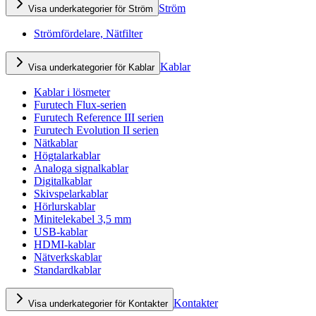
Ström
Visa underkategorier för Ström
Strömfördelare, Nätfilter
Kablar
Visa underkategorier för Kablar
Kablar i lösmeter
Furutech Flux-serien
Furutech Reference III serien
Furutech Evolution II serien
Nätkablar
Högtalarkablar
Analoga signalkablar
Digitalkablar
Skivspelarkablar
Hörlurskablar
Minitelekabel 3,5 mm
USB-kablar
HDMI-kablar
Nätverkskablar
Standardkablar
Kontakter
Visa underkategorier för Kontakter