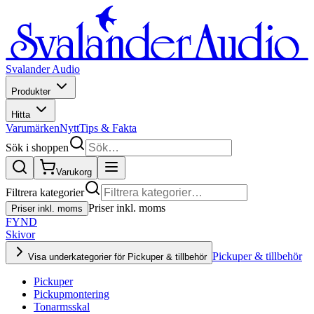
Svalander Audio
Produkter
Hitta
Varumärken
Nytt
Tips & Fakta
Sök i shoppen
Varukorg
Filtrera kategorier
Priser inkl. moms
Priser inkl. moms
FYND
Skivor
Pickuper & tillbehör
Visa underkategorier för Pickuper & tillbehör
Pickuper
Pickupmontering
Tonarmsskal