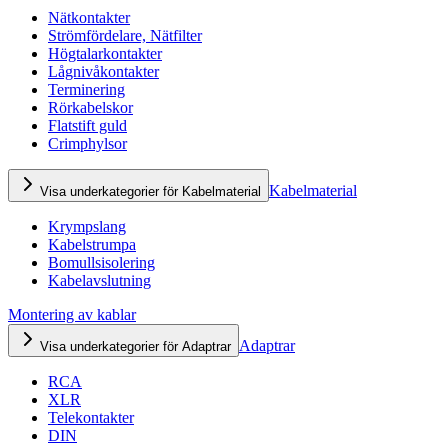
Nätkontakter
Strömfördelare, Nätfilter
Högtalarkontakter
Lågnivåkontakter
Terminering
Rörkabelskor
Flatstift guld
Crimphylsor
Kabelmaterial
Visa underkategorier för Kabelmaterial
Krympslang
Kabelstrumpa
Bomullsisolering
Kabelavslutning
Montering av kablar
Adaptrar
Visa underkategorier för Adaptrar
RCA
XLR
Telekontakter
DIN