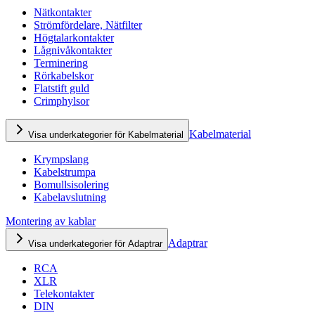
Nätkontakter
Strömfördelare, Nätfilter
Högtalarkontakter
Lågnivåkontakter
Terminering
Rörkabelskor
Flatstift guld
Crimphylsor
Kabelmaterial
Visa underkategorier för Kabelmaterial
Krympslang
Kabelstrumpa
Bomullsisolering
Kabelavslutning
Montering av kablar
Adaptrar
Visa underkategorier för Adaptrar
RCA
XLR
Telekontakter
DIN