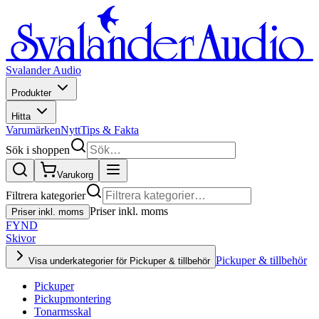
Svalander Audio
Produkter
Hitta
Varumärken
Nytt
Tips & Fakta
Sök i shoppen
Varukorg
Filtrera kategorier
Priser inkl. moms
Priser inkl. moms
FYND
Skivor
Pickuper & tillbehör
Visa underkategorier för Pickuper & tillbehör
Pickuper
Pickupmontering
Tonarmsskal