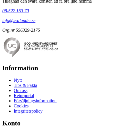
Tillägnad den svåra konsten att få bra ljud hemma
08-522 153 70
info@svalander.se
Org.nr 556329-2175
Information
Nytt
Tips & Fakta
Om oss
Returportal
Försäljningsinformation
Cookies
Integritetspolicy
Konto