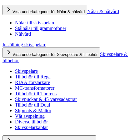
Nålar & nålvård
Visa underkategorier för Nålar & nålvård
Nålar till skivspelare
Stålnålar till grammofoner
Nålvård
Inställning skivspelare
Skivspelare &
Visa underkategorier för Skivspelare & tillbehör
tillbehör
Skivspelare
Tillbehör till Rega
RIAA-förstärkare
MC-transformatorer
Tillbehör till Thorens
Skivpuckar & 45-varvsadaptrar
Tillbehör till Dual
Slipmats & Mattor
Våt avspelning
Diverse tillbehör
Skivspelarkablar