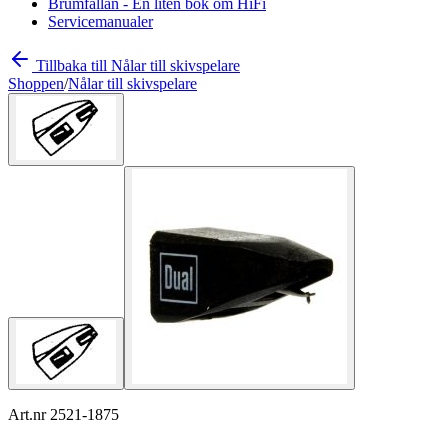
Brumfällan - En liten bok om HiFi
Servicemanualer
Tillbaka till Nålar till skivspelare
Shoppen
/
Nålar till skivspelare
Art.nr 2521-1875