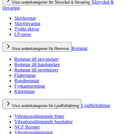
Skivvård &
Visa underkategorier för Skivvård & förvaring
förvaring
Skivborstar
Skivförvaring
Tvätta skivor
LP-press
Remmar
Visa underkategorier för Remmar
Remmar till skivspelare
Remmar till bandspelare
Remmar till projektorer
Flatremmar
Rundremmar
Fyrkantsremmar
Kilremmar
Ljudförbättring
Visa underkategorier för Ljudförbättring
Vibrationsdämpande fötter
Vibrationsdämpande basplattor
NCF Booster
Vibrationsdämpning