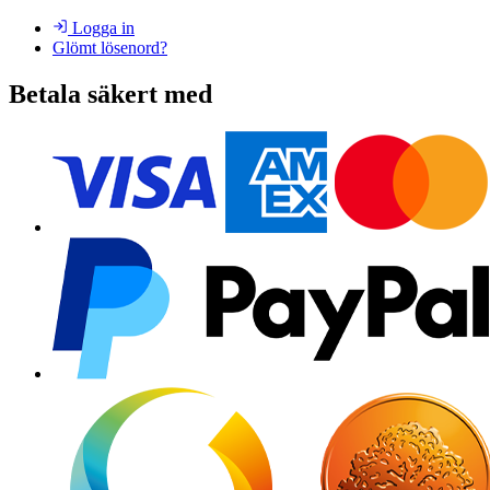
Logga in
Glömt lösenord?
Betala säkert med