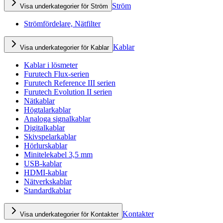
Ström
Visa underkategorier för Ström
Strömfördelare, Nätfilter
Kablar
Visa underkategorier för Kablar
Kablar i lösmeter
Furutech Flux-serien
Furutech Reference III serien
Furutech Evolution II serien
Nätkablar
Högtalarkablar
Analoga signalkablar
Digitalkablar
Skivspelarkablar
Hörlurskablar
Minitelekabel 3,5 mm
USB-kablar
HDMI-kablar
Nätverkskablar
Standardkablar
Kontakter
Visa underkategorier för Kontakter