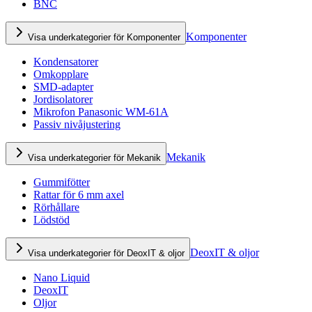
BNC
Komponenter
Visa underkategorier för Komponenter
Kondensatorer
Omkopplare
SMD-adapter
Jordisolatorer
Mikrofon Panasonic WM-61A
Passiv nivåjustering
Mekanik
Visa underkategorier för Mekanik
Gummifötter
Rattar för 6 mm axel
Rörhållare
Lödstöd
DeoxIT & oljor
Visa underkategorier för DeoxIT & oljor
Nano Liquid
DeoxIT
Oljor