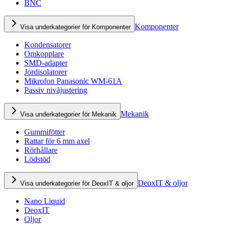
BNC
Komponenter
Visa underkategorier för Komponenter
Kondensatorer
Omkopplare
SMD-adapter
Jordisolatorer
Mikrofon Panasonic WM-61A
Passiv nivåjustering
Mekanik
Visa underkategorier för Mekanik
Gummifötter
Rattar för 6 mm axel
Rörhållare
Lödstöd
DeoxIT & oljor
Visa underkategorier för DeoxIT & oljor
Nano Liquid
DeoxIT
Oljor