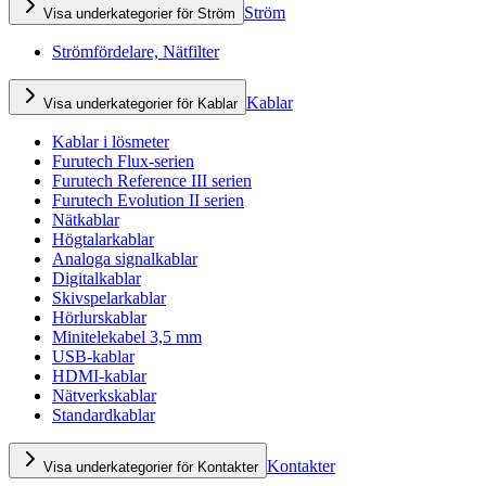
Ström
Visa underkategorier för Ström
Strömfördelare, Nätfilter
Kablar
Visa underkategorier för Kablar
Kablar i lösmeter
Furutech Flux-serien
Furutech Reference III serien
Furutech Evolution II serien
Nätkablar
Högtalarkablar
Analoga signalkablar
Digitalkablar
Skivspelarkablar
Hörlurskablar
Minitelekabel 3,5 mm
USB-kablar
HDMI-kablar
Nätverkskablar
Standardkablar
Kontakter
Visa underkategorier för Kontakter