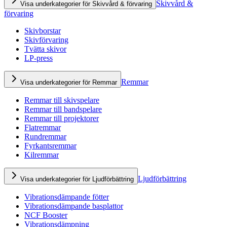
Skivvård &
Visa underkategorier för Skivvård & förvaring
förvaring
Skivborstar
Skivförvaring
Tvätta skivor
LP-press
Remmar
Visa underkategorier för Remmar
Remmar till skivspelare
Remmar till bandspelare
Remmar till projektorer
Flatremmar
Rundremmar
Fyrkantsremmar
Kilremmar
Ljudförbättring
Visa underkategorier för Ljudförbättring
Vibrationsdämpande fötter
Vibrationsdämpande basplattor
NCF Booster
Vibrationsdämpning