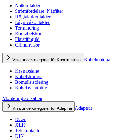
Nätkontakter
Strömfördelare, Nätfilter
Högtalarkontakter
Lågnivåkontakter
Terminering
Rörkabelskor
Flatstift guld
Crimphylsor
Kabelmaterial
Visa underkategorier för Kabelmaterial
Krympslang
Kabelstrumpa
Bomullsisolering
Kabelavslutning
Montering av kablar
Adaptrar
Visa underkategorier för Adaptrar
RCA
XLR
Telekontakter
DIN