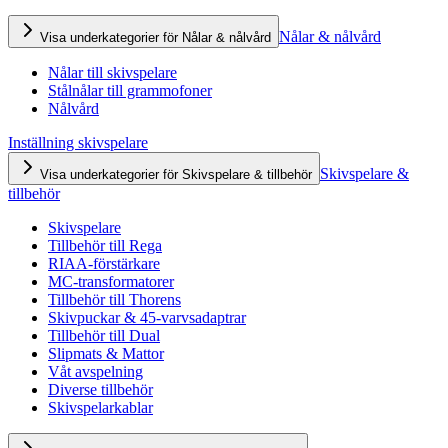
Nålar & nålvård
Visa underkategorier för Nålar & nålvård
Nålar till skivspelare
Stålnålar till grammofoner
Nålvård
Inställning skivspelare
Skivspelare &
Visa underkategorier för Skivspelare & tillbehör
tillbehör
Skivspelare
Tillbehör till Rega
RIAA-förstärkare
MC-transformatorer
Tillbehör till Thorens
Skivpuckar & 45-varvsadaptrar
Tillbehör till Dual
Slipmats & Mattor
Våt avspelning
Diverse tillbehör
Skivspelarkablar