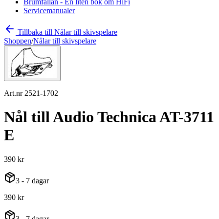
Brumfällan - En liten bok om HiFi
Servicemanualer
Tillbaka till Nålar till skivspelare
Shoppen
/
Nålar till skivspelare
Art.nr 2521-1702
Nål till Audio Technica AT-3711
E
390 kr
3 - 7 dagar
390 kr
3 - 7 dagar