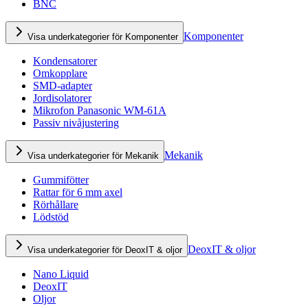
BNC
Komponenter
Visa underkategorier för Komponenter
Kondensatorer
Omkopplare
SMD-adapter
Jordisolatorer
Mikrofon Panasonic WM-61A
Passiv nivåjustering
Mekanik
Visa underkategorier för Mekanik
Gummifötter
Rattar för 6 mm axel
Rörhållare
Lödstöd
DeoxIT & oljor
Visa underkategorier för DeoxIT & oljor
Nano Liquid
DeoxIT
Oljor