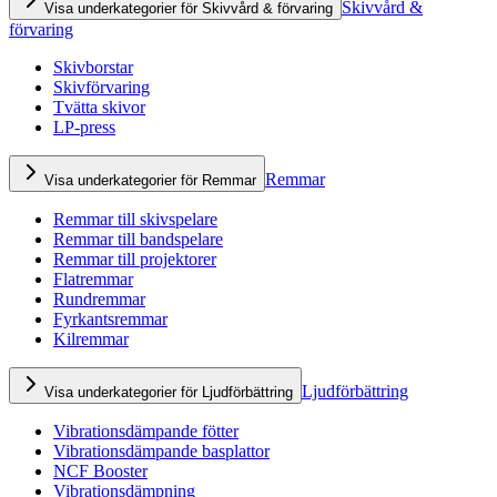
Skivvård &
Visa underkategorier för Skivvård & förvaring
förvaring
Skivborstar
Skivförvaring
Tvätta skivor
LP-press
Remmar
Visa underkategorier för Remmar
Remmar till skivspelare
Remmar till bandspelare
Remmar till projektorer
Flatremmar
Rundremmar
Fyrkantsremmar
Kilremmar
Ljudförbättring
Visa underkategorier för Ljudförbättring
Vibrationsdämpande fötter
Vibrationsdämpande basplattor
NCF Booster
Vibrationsdämpning