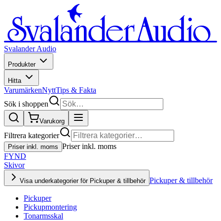
Svalander Audio
Produkter
Hitta
Varumärken
Nytt
Tips & Fakta
Sök i shoppen
Varukorg
Filtrera kategorier
Priser inkl. moms
Priser inkl. moms
FYND
Skivor
Pickuper & tillbehör
Visa underkategorier för Pickuper & tillbehör
Pickuper
Pickupmontering
Tonarmsskal