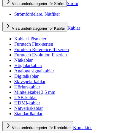
Ström
Visa underkategorier för Ström
Strömfördelare, Nätfilter
Kablar
Visa underkategorier för Kablar
Kablar i lösmeter
Furutech Flux-serien
Furutech Reference III serien
Furutech Evolution II serien
Nätkablar
Högtalarkablar
Analoga signalkablar
Digitalkablar
Skivspelarkablar
Hörlurskablar
Minitelekabel 3,5 mm
USB-kablar
HDMI-kablar
Nätverkskablar
Standardkablar
Kontakter
Visa underkategorier för Kontakter