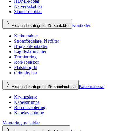
HDMI-kablar
Nätverkskablar
Standardkablar
Kontakter
Visa underkategorier för Kontakter
Nätkontakter
Strömfördelare, Nätfilter
Högtalarkontakter
Lågnivåkontakter
Terminering
Rörkabelskor
Flatstift guld
Crimphylsor
Kabelmaterial
Visa underkategorier för Kabelmaterial
Krympslang
Kabelstrumpa
Bomullsisolering
Kabelavslutning
Montering av kablar