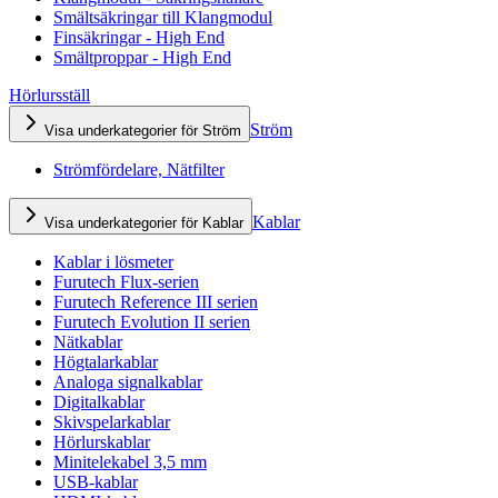
Smältsäkringar till Klangmodul
Finsäkringar - High End
Smältproppar - High End
Hörlursställ
Ström
Visa underkategorier för Ström
Strömfördelare, Nätfilter
Kablar
Visa underkategorier för Kablar
Kablar i lösmeter
Furutech Flux-serien
Furutech Reference III serien
Furutech Evolution II serien
Nätkablar
Högtalarkablar
Analoga signalkablar
Digitalkablar
Skivspelarkablar
Hörlurskablar
Minitelekabel 3,5 mm
USB-kablar