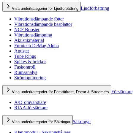
Ljudförbättring
Visa underkategorier för Ljudförbättring
Vibrationsdämpande fötter
Vibrationsdämpande basplattor
NCF Booster
Vibrationsdämpning
Akustikmaterial
Furutech DeMag Alpha
Antistat
Tube Rings
Spikes & brickor
Faskontroll
Rumsanalys
Strömoptimering
Förstärkare
Visa underkategorier för Förstärkare, Dacar & Streamers
A/D-omvandlare
RIAA-förstärkare
Säkringar
Visa underkategorier för Säkringar
Klangmodul - Säkringshållare