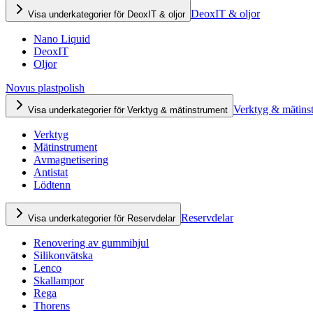
DeoxIT & oljor
Visa underkategorier för DeoxIT & oljor
Nano Liquid
DeoxIT
Oljor
Novus plastpolish
Verktyg & mätins
Visa underkategorier för Verktyg & mätinstrument
Verktyg
Mätinstrument
Avmagnetisering
Antistat
Lödtenn
Reservdelar
Visa underkategorier för Reservdelar
Renovering av gummihjul
Silikonvätska
Lenco
Skallampor
Rega
Thorens