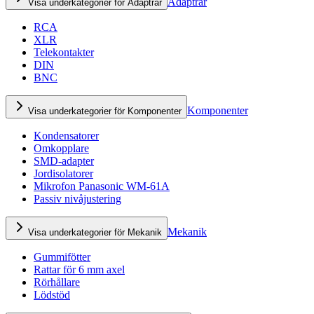
Adaptrar
Visa underkategorier för Adaptrar
RCA
XLR
Telekontakter
DIN
BNC
Komponenter
Visa underkategorier för Komponenter
Kondensatorer
Omkopplare
SMD-adapter
Jordisolatorer
Mikrofon Panasonic WM-61A
Passiv nivåjustering
Mekanik
Visa underkategorier för Mekanik
Gummifötter
Rattar för 6 mm axel
Rörhållare
Lödstöd