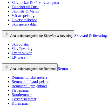
Skivpuckar & 45-varvsadaptrar
Tillbehör till Dual
Slipmats & Mattor
Våt avspelning
Diverse tillbehör
Skivspelarkablar
Skivvård & förvaring
Visa underkategorier för Skivvård & förvaring
Skivborstar
Skivförvaring
Tvätta skivor
LP-press
Remmar
Visa underkategorier för Remmar
Remmar till skivspelare
Remmar till bandspelare
Remmar till projektorer
Flatremmar
Rundremmar
Fyrkantsremmar
Kilremmar