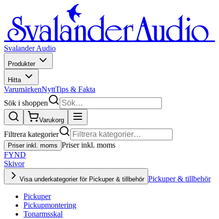
Svalander Audio
Produkter
Hitta
Varumärken
Nytt
Tips & Fakta
Sök i shoppen
Varukorg
Filtrera kategorier
Priser inkl. moms
Priser inkl. moms
FYND
Skivor
Pickuper & tillbehör
Visa underkategorier för Pickuper & tillbehör
Pickuper
Pickupmontering
Tonarmsskal