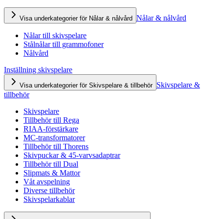
Nålar & nålvård
Visa underkategorier för Nålar & nålvård
Nålar till skivspelare
Stålnålar till grammofoner
Nålvård
Inställning skivspelare
Skivspelare &
Visa underkategorier för Skivspelare & tillbehör
tillbehör
Skivspelare
Tillbehör till Rega
RIAA-förstärkare
MC-transformatorer
Tillbehör till Thorens
Skivpuckar & 45-varvsadaptrar
Tillbehör till Dual
Slipmats & Mattor
Våt avspelning
Diverse tillbehör
Skivspelarkablar