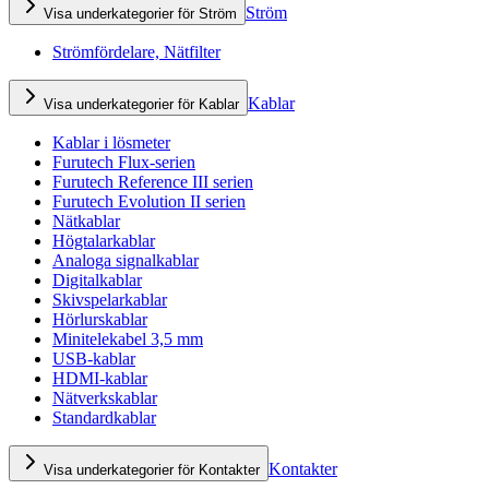
Ström
Visa underkategorier för Ström
Strömfördelare, Nätfilter
Kablar
Visa underkategorier för Kablar
Kablar i lösmeter
Furutech Flux-serien
Furutech Reference III serien
Furutech Evolution II serien
Nätkablar
Högtalarkablar
Analoga signalkablar
Digitalkablar
Skivspelarkablar
Hörlurskablar
Minitelekabel 3,5 mm
USB-kablar
HDMI-kablar
Nätverkskablar
Standardkablar
Kontakter
Visa underkategorier för Kontakter