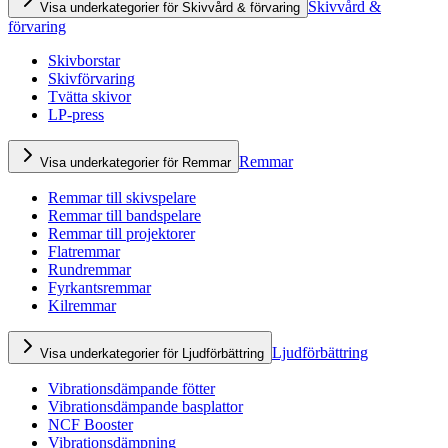
Skivvård &
Visa underkategorier för Skivvård & förvaring
förvaring
Skivborstar
Skivförvaring
Tvätta skivor
LP-press
Remmar
Visa underkategorier för Remmar
Remmar till skivspelare
Remmar till bandspelare
Remmar till projektorer
Flatremmar
Rundremmar
Fyrkantsremmar
Kilremmar
Ljudförbättring
Visa underkategorier för Ljudförbättring
Vibrationsdämpande fötter
Vibrationsdämpande basplattor
NCF Booster
Vibrationsdämpning