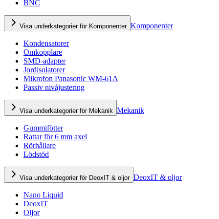
BNC
Komponenter
Visa underkategorier för Komponenter
Kondensatorer
Omkopplare
SMD-adapter
Jordisolatorer
Mikrofon Panasonic WM-61A
Passiv nivåjustering
Mekanik
Visa underkategorier för Mekanik
Gummifötter
Rattar för 6 mm axel
Rörhållare
Lödstöd
DeoxIT & oljor
Visa underkategorier för DeoxIT & oljor
Nano Liquid
DeoxIT
Oljor