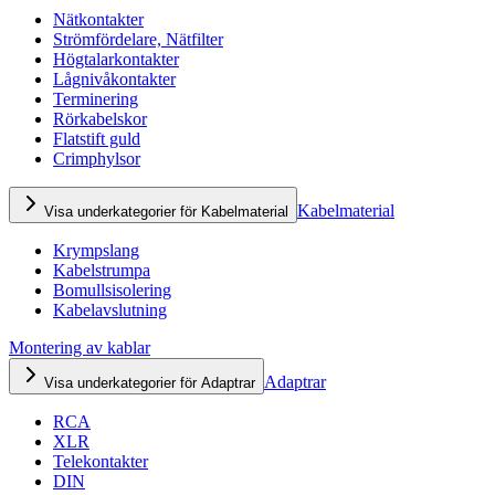
Nätkontakter
Strömfördelare, Nätfilter
Högtalarkontakter
Lågnivåkontakter
Terminering
Rörkabelskor
Flatstift guld
Crimphylsor
Kabelmaterial
Visa underkategorier för Kabelmaterial
Krympslang
Kabelstrumpa
Bomullsisolering
Kabelavslutning
Montering av kablar
Adaptrar
Visa underkategorier för Adaptrar
RCA
XLR
Telekontakter
DIN