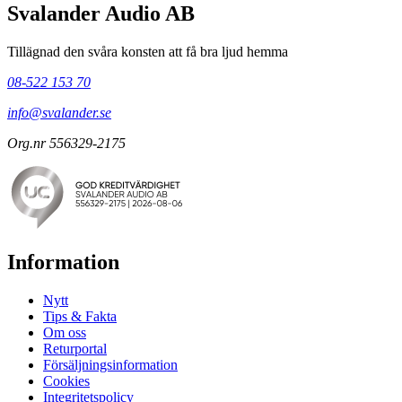
Svalander Audio AB
Tillägnad den svåra konsten att få bra ljud hemma
08-522 153 70
info@svalander.se
Org.nr 556329-2175
Information
Nytt
Tips & Fakta
Om oss
Returportal
Försäljningsinformation
Cookies
Integritetspolicy