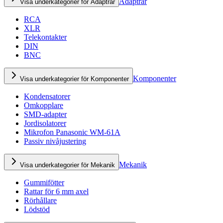
Adaptrar
Visa underkategorier för Adaptrar
RCA
XLR
Telekontakter
DIN
BNC
Komponenter
Visa underkategorier för Komponenter
Kondensatorer
Omkopplare
SMD-adapter
Jordisolatorer
Mikrofon Panasonic WM-61A
Passiv nivåjustering
Mekanik
Visa underkategorier för Mekanik
Gummifötter
Rattar för 6 mm axel
Rörhållare
Lödstöd