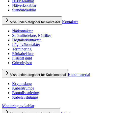
HDMI-kablar
Nätverkskablar
Standardkablar
Kontakter
Visa underkategorier för Kontakter
Nätkontakter
Strömfördelare, Nätfilter
Högtalarkontakter
Lågnivåkontakter
Terminering
Rörkabelskor
Flatstift guld
Crimphylsor
Kabelmaterial
Visa underkategorier för Kabelmaterial
Krympslang
Kabelstrumpa
Bomullsisolering
Kabelavslutning
Montering av kablar