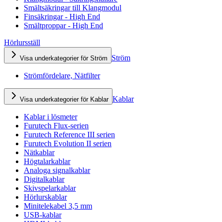
Smältsäkringar till Klangmodul
Finsäkringar - High End
Smältproppar - High End
Hörlursställ
Ström
Visa underkategorier för Ström
Strömfördelare, Nätfilter
Kablar
Visa underkategorier för Kablar
Kablar i lösmeter
Furutech Flux-serien
Furutech Reference III serien
Furutech Evolution II serien
Nätkablar
Högtalarkablar
Analoga signalkablar
Digitalkablar
Skivspelarkablar
Hörlurskablar
Minitelekabel 3,5 mm
USB-kablar