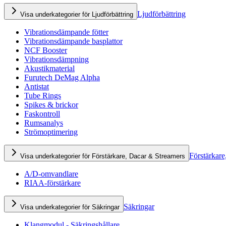
Ljudförbättring
Visa underkategorier för Ljudförbättring
Vibrationsdämpande fötter
Vibrationsdämpande basplattor
NCF Booster
Vibrationsdämpning
Akustikmaterial
Furutech DeMag Alpha
Antistat
Tube Rings
Spikes & brickor
Faskontroll
Rumsanalys
Strömoptimering
Förstärkare
Visa underkategorier för Förstärkare, Dacar & Streamers
A/D-omvandlare
RIAA-förstärkare
Säkringar
Visa underkategorier för Säkringar
Klangmodul - Säkringshållare