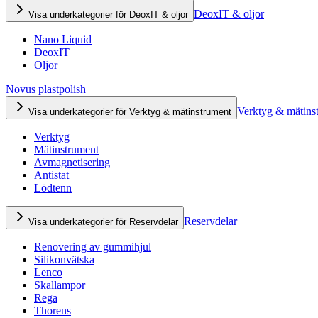
DeoxIT & oljor
Visa underkategorier för DeoxIT & oljor
Nano Liquid
DeoxIT
Oljor
Novus plastpolish
Verktyg & mätins
Visa underkategorier för Verktyg & mätinstrument
Verktyg
Mätinstrument
Avmagnetisering
Antistat
Lödtenn
Reservdelar
Visa underkategorier för Reservdelar
Renovering av gummihjul
Silikonvätska
Lenco
Skallampor
Rega
Thorens