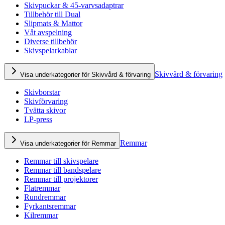
Skivpuckar & 45-varvsadaptrar
Tillbehör till Dual
Slipmats & Mattor
Våt avspelning
Diverse tillbehör
Skivspelarkablar
Skivvård & förvaring
Visa underkategorier för Skivvård & förvaring
Skivborstar
Skivförvaring
Tvätta skivor
LP-press
Remmar
Visa underkategorier för Remmar
Remmar till skivspelare
Remmar till bandspelare
Remmar till projektorer
Flatremmar
Rundremmar
Fyrkantsremmar
Kilremmar