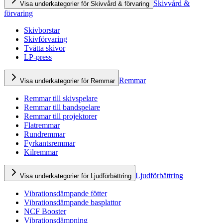
Skivvård &
Visa underkategorier för Skivvård & förvaring
förvaring
Skivborstar
Skivförvaring
Tvätta skivor
LP-press
Remmar
Visa underkategorier för Remmar
Remmar till skivspelare
Remmar till bandspelare
Remmar till projektorer
Flatremmar
Rundremmar
Fyrkantsremmar
Kilremmar
Ljudförbättring
Visa underkategorier för Ljudförbättring
Vibrationsdämpande fötter
Vibrationsdämpande basplattor
NCF Booster
Vibrationsdämpning