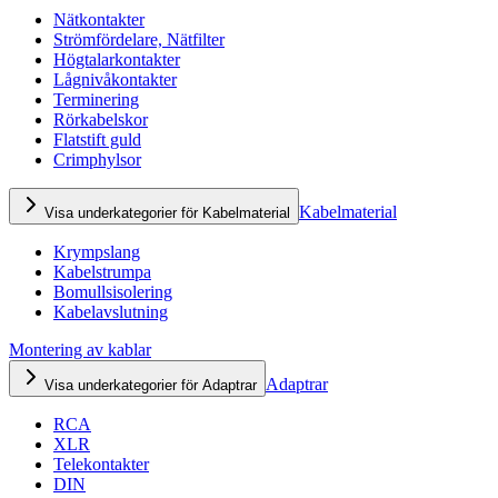
Nätkontakter
Strömfördelare, Nätfilter
Högtalarkontakter
Lågnivåkontakter
Terminering
Rörkabelskor
Flatstift guld
Crimphylsor
Kabelmaterial
Visa underkategorier för Kabelmaterial
Krympslang
Kabelstrumpa
Bomullsisolering
Kabelavslutning
Montering av kablar
Adaptrar
Visa underkategorier för Adaptrar
RCA
XLR
Telekontakter
DIN