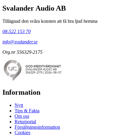
Svalander Audio AB
Tillägnad den svåra konsten att få bra ljud hemma
08-522 153 70
info@svalander.se
Org.nr 556329-2175
Information
Nytt
Tips & Fakta
Om oss
Returportal
Försäljningsinformation
Cookies