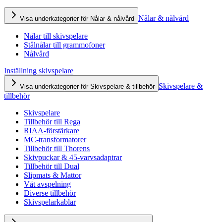
Nålar & nålvård
Visa underkategorier för Nålar & nålvård
Nålar till skivspelare
Stålnålar till grammofoner
Nålvård
Inställning skivspelare
Skivspelare &
Visa underkategorier för Skivspelare & tillbehör
tillbehör
Skivspelare
Tillbehör till Rega
RIAA-förstärkare
MC-transformatorer
Tillbehör till Thorens
Skivpuckar & 45-varvsadaptrar
Tillbehör till Dual
Slipmats & Mattor
Våt avspelning
Diverse tillbehör
Skivspelarkablar