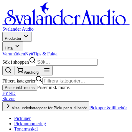
Svalander Audio
Produkter
Hitta
Varumärken
Nytt
Tips & Fakta
Sök i shoppen
Varukorg
Filtrera kategorier
Priser inkl. moms
Priser inkl. moms
FYND
Skivor
Pickuper & tillbehör
Visa underkategorier för Pickuper & tillbehör
Pickuper
Pickupmontering
Tonarmsskal