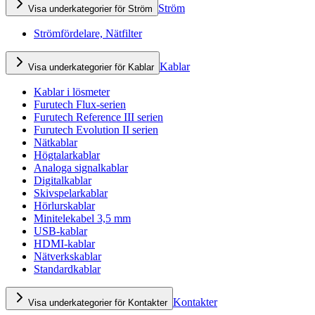
Ström
Visa underkategorier för Ström
Strömfördelare, Nätfilter
Kablar
Visa underkategorier för Kablar
Kablar i lösmeter
Furutech Flux-serien
Furutech Reference III serien
Furutech Evolution II serien
Nätkablar
Högtalarkablar
Analoga signalkablar
Digitalkablar
Skivspelarkablar
Hörlurskablar
Minitelekabel 3,5 mm
USB-kablar
HDMI-kablar
Nätverkskablar
Standardkablar
Kontakter
Visa underkategorier för Kontakter