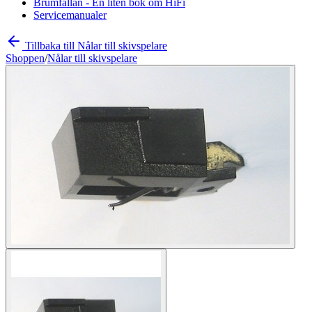
Brumfällan - En liten bok om HiFi
Servicemanualer
Tillbaka till Nålar till skivspelare
Shoppen
/
Nålar till skivspelare