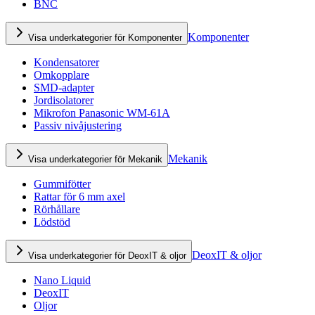
BNC
Komponenter
Visa underkategorier för Komponenter
Kondensatorer
Omkopplare
SMD-adapter
Jordisolatorer
Mikrofon Panasonic WM-61A
Passiv nivåjustering
Mekanik
Visa underkategorier för Mekanik
Gummifötter
Rattar för 6 mm axel
Rörhållare
Lödstöd
DeoxIT & oljor
Visa underkategorier för DeoxIT & oljor
Nano Liquid
DeoxIT
Oljor