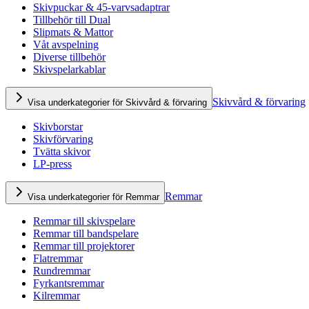
Skivpuckar & 45-varvsadaptrar
Tillbehör till Dual
Slipmats & Mattor
Våt avspelning
Diverse tillbehör
Skivspelarkablar
Skivvård & förvaring
Visa underkategorier för Skivvård & förvaring
Skivborstar
Skivförvaring
Tvätta skivor
LP-press
Remmar
Visa underkategorier för Remmar
Remmar till skivspelare
Remmar till bandspelare
Remmar till projektorer
Flatremmar
Rundremmar
Fyrkantsremmar
Kilremmar