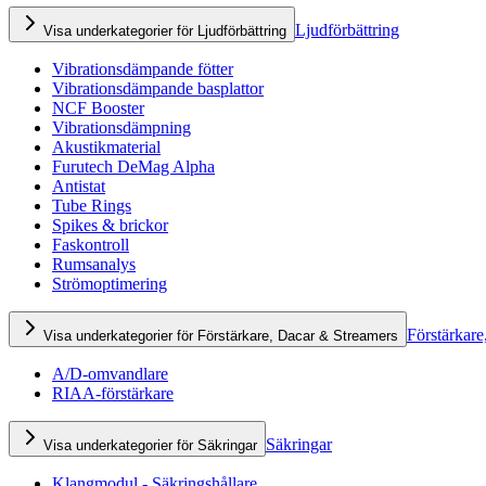
Ljudförbättring
Visa underkategorier för Ljudförbättring
Vibrationsdämpande fötter
Vibrationsdämpande basplattor
NCF Booster
Vibrationsdämpning
Akustikmaterial
Furutech DeMag Alpha
Antistat
Tube Rings
Spikes & brickor
Faskontroll
Rumsanalys
Strömoptimering
Förstärkare
Visa underkategorier för Förstärkare, Dacar & Streamers
A/D-omvandlare
RIAA-förstärkare
Säkringar
Visa underkategorier för Säkringar
Klangmodul - Säkringshållare