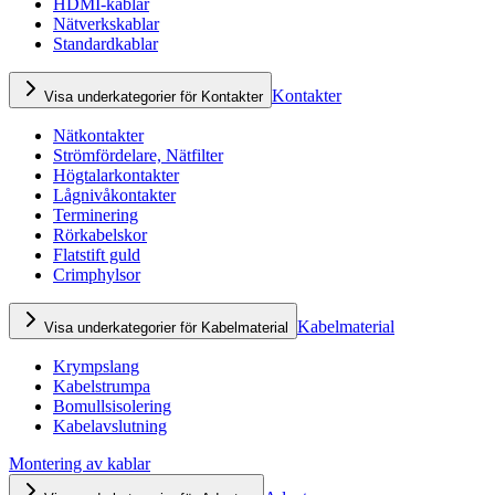
HDMI-kablar
Nätverkskablar
Standardkablar
Kontakter
Visa underkategorier för Kontakter
Nätkontakter
Strömfördelare, Nätfilter
Högtalarkontakter
Lågnivåkontakter
Terminering
Rörkabelskor
Flatstift guld
Crimphylsor
Kabelmaterial
Visa underkategorier för Kabelmaterial
Krympslang
Kabelstrumpa
Bomullsisolering
Kabelavslutning
Montering av kablar