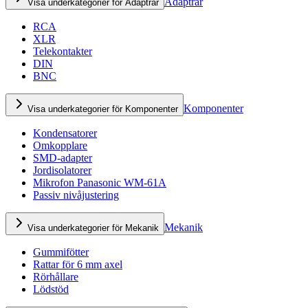
Adaptrar
Visa underkategorier för Adaptrar
RCA
XLR
Telekontakter
DIN
BNC
Komponenter
Visa underkategorier för Komponenter
Kondensatorer
Omkopplare
SMD-adapter
Jordisolatorer
Mikrofon Panasonic WM-61A
Passiv nivåjustering
Mekanik
Visa underkategorier för Mekanik
Gummifötter
Rattar för 6 mm axel
Rörhållare
Lödstöd