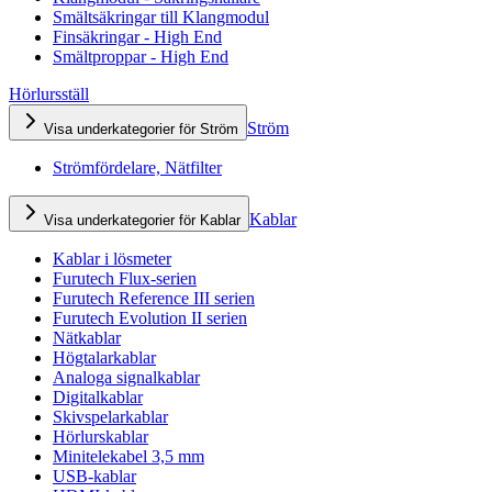
Smältsäkringar till Klangmodul
Finsäkringar - High End
Smältproppar - High End
Hörlursställ
Ström
Visa underkategorier för Ström
Strömfördelare, Nätfilter
Kablar
Visa underkategorier för Kablar
Kablar i lösmeter
Furutech Flux-serien
Furutech Reference III serien
Furutech Evolution II serien
Nätkablar
Högtalarkablar
Analoga signalkablar
Digitalkablar
Skivspelarkablar
Hörlurskablar
Minitelekabel 3,5 mm
USB-kablar