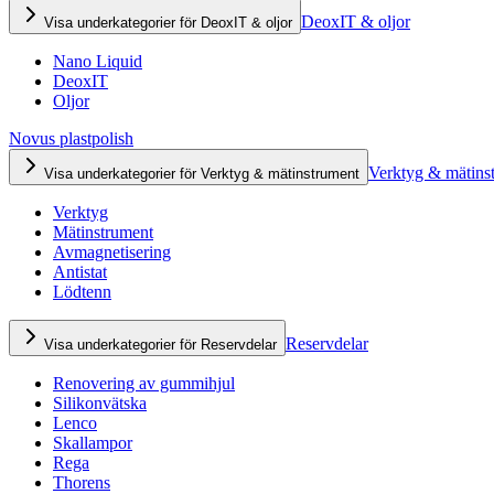
DeoxIT & oljor
Visa underkategorier för DeoxIT & oljor
Nano Liquid
DeoxIT
Oljor
Novus plastpolish
Verktyg & mätins
Visa underkategorier för Verktyg & mätinstrument
Verktyg
Mätinstrument
Avmagnetisering
Antistat
Lödtenn
Reservdelar
Visa underkategorier för Reservdelar
Renovering av gummihjul
Silikonvätska
Lenco
Skallampor
Rega
Thorens