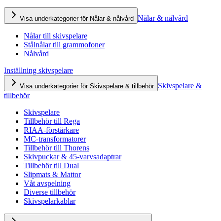
Nålar & nålvård
Visa underkategorier för Nålar & nålvård
Nålar till skivspelare
Stålnålar till grammofoner
Nålvård
Inställning skivspelare
Skivspelare &
Visa underkategorier för Skivspelare & tillbehör
tillbehör
Skivspelare
Tillbehör till Rega
RIAA-förstärkare
MC-transformatorer
Tillbehör till Thorens
Skivpuckar & 45-varvsadaptrar
Tillbehör till Dual
Slipmats & Mattor
Våt avspelning
Diverse tillbehör
Skivspelarkablar