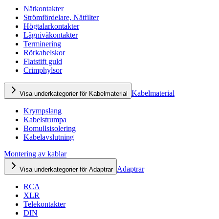
Nätkontakter
Strömfördelare, Nätfilter
Högtalarkontakter
Lågnivåkontakter
Terminering
Rörkabelskor
Flatstift guld
Crimphylsor
Kabelmaterial
Visa underkategorier för Kabelmaterial
Krympslang
Kabelstrumpa
Bomullsisolering
Kabelavslutning
Montering av kablar
Adaptrar
Visa underkategorier för Adaptrar
RCA
XLR
Telekontakter
DIN