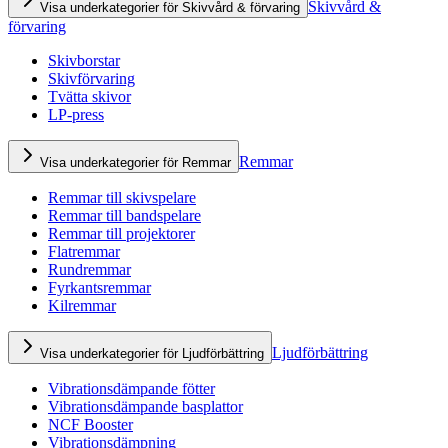
Skivvård &
Visa underkategorier för Skivvård & förvaring
förvaring
Skivborstar
Skivförvaring
Tvätta skivor
LP-press
Remmar
Visa underkategorier för Remmar
Remmar till skivspelare
Remmar till bandspelare
Remmar till projektorer
Flatremmar
Rundremmar
Fyrkantsremmar
Kilremmar
Ljudförbättring
Visa underkategorier för Ljudförbättring
Vibrationsdämpande fötter
Vibrationsdämpande basplattor
NCF Booster
Vibrationsdämpning