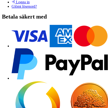
Logga in
Glömt lösenord?
Betala säkert med