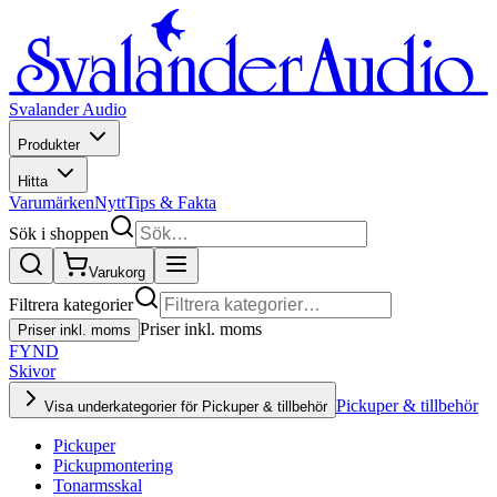
Svalander Audio
Produkter
Hitta
Varumärken
Nytt
Tips & Fakta
Sök i shoppen
Varukorg
Filtrera kategorier
Priser inkl. moms
Priser inkl. moms
FYND
Skivor
Pickuper & tillbehör
Visa underkategorier för Pickuper & tillbehör
Pickuper
Pickupmontering
Tonarmsskal