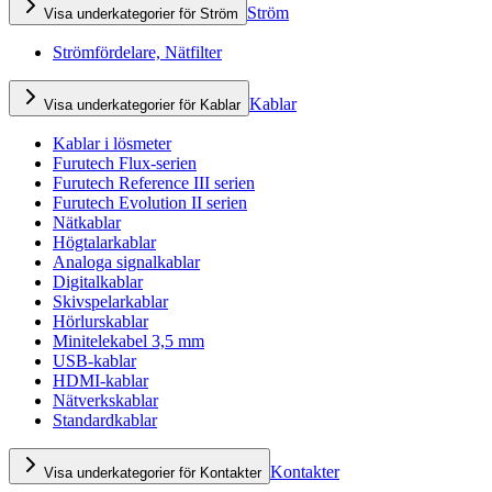
Ström
Visa underkategorier för Ström
Strömfördelare, Nätfilter
Kablar
Visa underkategorier för Kablar
Kablar i lösmeter
Furutech Flux-serien
Furutech Reference III serien
Furutech Evolution II serien
Nätkablar
Högtalarkablar
Analoga signalkablar
Digitalkablar
Skivspelarkablar
Hörlurskablar
Minitelekabel 3,5 mm
USB-kablar
HDMI-kablar
Nätverkskablar
Standardkablar
Kontakter
Visa underkategorier för Kontakter