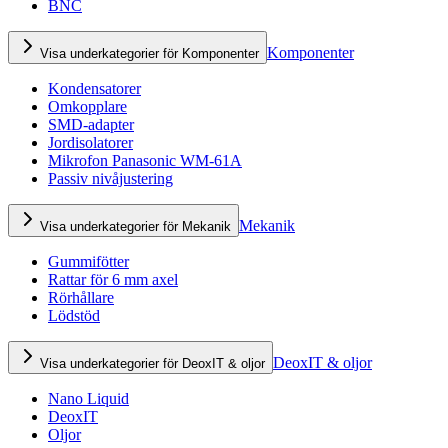
BNC
Komponenter
Visa underkategorier för Komponenter
Kondensatorer
Omkopplare
SMD-adapter
Jordisolatorer
Mikrofon Panasonic WM-61A
Passiv nivåjustering
Mekanik
Visa underkategorier för Mekanik
Gummifötter
Rattar för 6 mm axel
Rörhållare
Lödstöd
DeoxIT & oljor
Visa underkategorier för DeoxIT & oljor
Nano Liquid
DeoxIT
Oljor