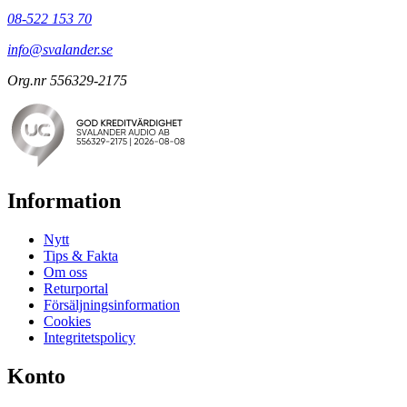
08-522 153 70
info@svalander.se
Org.nr 556329-2175
Information
Nytt
Tips & Fakta
Om oss
Returportal
Försäljningsinformation
Cookies
Integritetspolicy
Konto