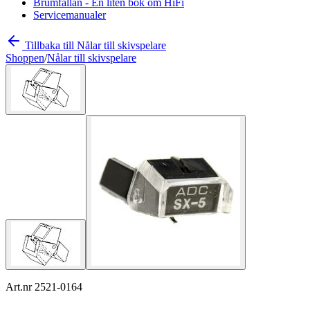
Brumfällan - En liten bok om HiFi
Servicemanualer
Tillbaka till Nålar till skivspelare
Shoppen
/
Nålar till skivspelare
Art.nr 2521-0164