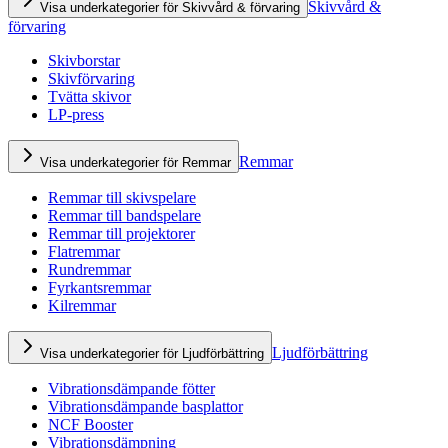
Skivvård &
Visa underkategorier för Skivvård & förvaring
förvaring
Skivborstar
Skivförvaring
Tvätta skivor
LP-press
Remmar
Visa underkategorier för Remmar
Remmar till skivspelare
Remmar till bandspelare
Remmar till projektorer
Flatremmar
Rundremmar
Fyrkantsremmar
Kilremmar
Ljudförbättring
Visa underkategorier för Ljudförbättring
Vibrationsdämpande fötter
Vibrationsdämpande basplattor
NCF Booster
Vibrationsdämpning