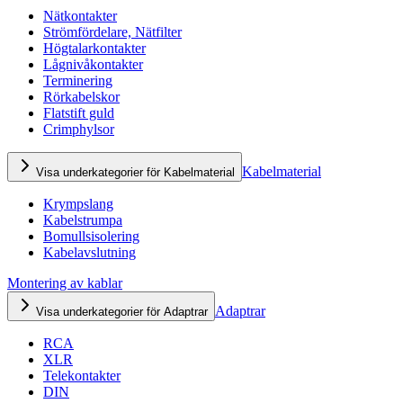
Nätkontakter
Strömfördelare, Nätfilter
Högtalarkontakter
Lågnivåkontakter
Terminering
Rörkabelskor
Flatstift guld
Crimphylsor
Kabelmaterial
Visa underkategorier för Kabelmaterial
Krympslang
Kabelstrumpa
Bomullsisolering
Kabelavslutning
Montering av kablar
Adaptrar
Visa underkategorier för Adaptrar
RCA
XLR
Telekontakter
DIN