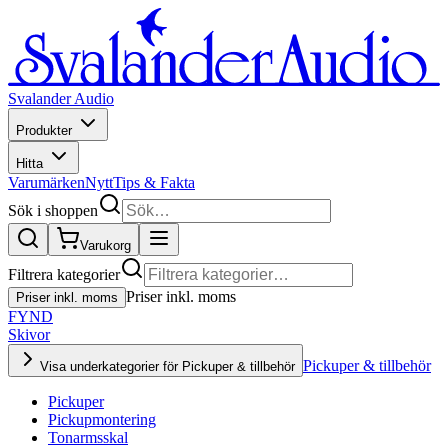
Svalander Audio
Produkter
Hitta
Varumärken
Nytt
Tips & Fakta
Sök i shoppen
Varukorg
Filtrera kategorier
Priser inkl. moms
Priser inkl. moms
FYND
Skivor
Pickuper & tillbehör
Visa underkategorier för Pickuper & tillbehör
Pickuper
Pickupmontering
Tonarmsskal