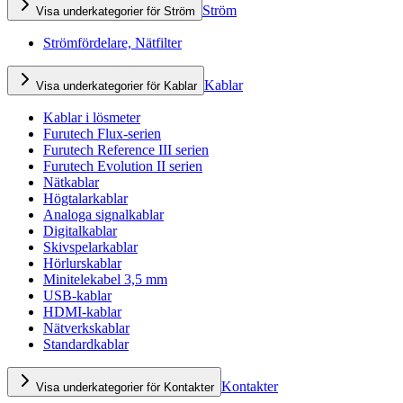
Ström
Visa underkategorier för Ström
Strömfördelare, Nätfilter
Kablar
Visa underkategorier för Kablar
Kablar i lösmeter
Furutech Flux-serien
Furutech Reference III serien
Furutech Evolution II serien
Nätkablar
Högtalarkablar
Analoga signalkablar
Digitalkablar
Skivspelarkablar
Hörlurskablar
Minitelekabel 3,5 mm
USB-kablar
HDMI-kablar
Nätverkskablar
Standardkablar
Kontakter
Visa underkategorier för Kontakter