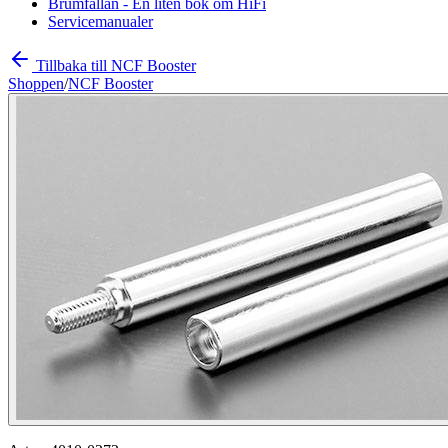
Brumfällan - En liten bok om HiFi
Servicemanualer
Tillbaka till NCF Booster
Shoppen
/
NCF Booster