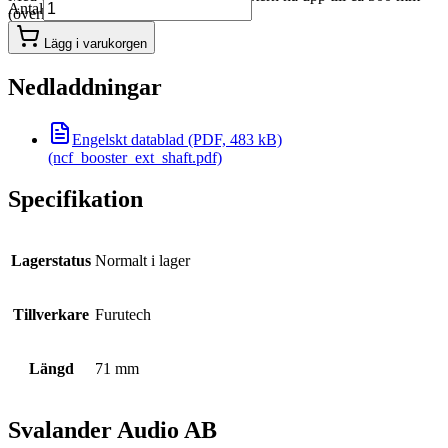
Antal
(överkant).
Lägg i varukorgen
Nedladdningar
Engelskt datablad (PDF, 483 kB)
(ncf_booster_ext_shaft.pdf)
Specifikation
Lagerstatus
Normalt i lager
Tillverkare
Furutech
Längd
71 mm
Svalander Audio AB