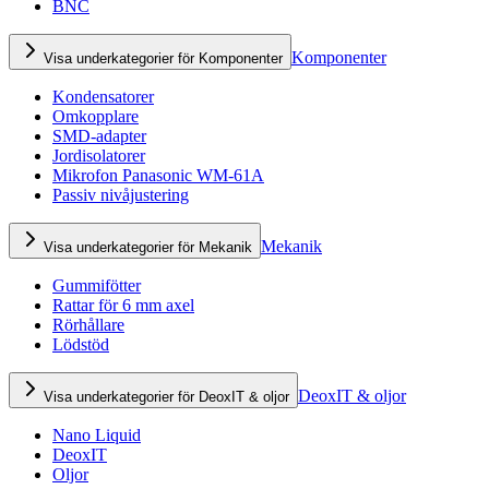
BNC
Komponenter
Visa underkategorier för Komponenter
Kondensatorer
Omkopplare
SMD-adapter
Jordisolatorer
Mikrofon Panasonic WM-61A
Passiv nivåjustering
Mekanik
Visa underkategorier för Mekanik
Gummifötter
Rattar för 6 mm axel
Rörhållare
Lödstöd
DeoxIT & oljor
Visa underkategorier för DeoxIT & oljor
Nano Liquid
DeoxIT
Oljor