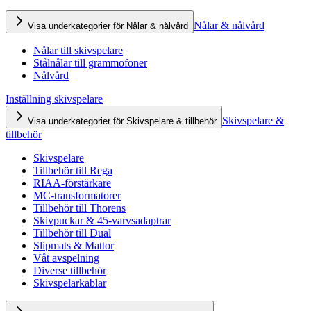
Nålar & nålvård
Visa underkategorier för Nålar & nålvård
Nålar till skivspelare
Stålnålar till grammofoner
Nålvård
Inställning skivspelare
Skivspelare &
Visa underkategorier för Skivspelare & tillbehör
tillbehör
Skivspelare
Tillbehör till Rega
RIAA-förstärkare
MC-transformatorer
Tillbehör till Thorens
Skivpuckar & 45-varvsadaptrar
Tillbehör till Dual
Slipmats & Mattor
Våt avspelning
Diverse tillbehör
Skivspelarkablar