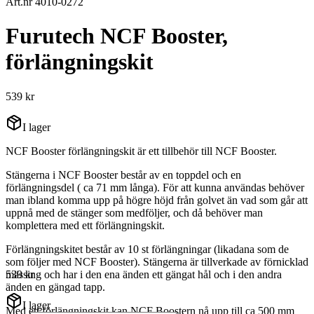
Art.nr 4010-0272
Furutech NCF Booster,
förlängningskit
539 kr
I lager
NCF Booster förlängningskit är ett tillbehör till NCF Booster.
Stängerna i NCF Booster består av en toppdel och en
förlängningsdel ( ca 71 mm långa). För att kunna användas behöver
man ibland komma upp på högre höjd från golvet än vad som går att
uppnå med de stänger som medföljer, och då behöver man
komplettera med ett förlängningskit.
Förlängningskitet består av 10 st förlängningar (likadana som de
som följer med NCF Booster). Stängerna är tillverkade av förnicklad
mässing och har i den ena änden ett gängat hål och i den andra
539 kr
änden en gängad tapp.
I lager
Med ett förlängningskit kan NCF Boostern nå upp till ca 500 mm