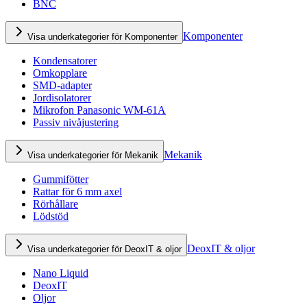
BNC
Komponenter
Visa underkategorier för Komponenter
Kondensatorer
Omkopplare
SMD-adapter
Jordisolatorer
Mikrofon Panasonic WM-61A
Passiv nivåjustering
Mekanik
Visa underkategorier för Mekanik
Gummifötter
Rattar för 6 mm axel
Rörhållare
Lödstöd
DeoxIT & oljor
Visa underkategorier för DeoxIT & oljor
Nano Liquid
DeoxIT
Oljor