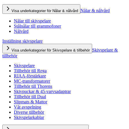
Nålar & nålvård
Visa underkategorier för Nålar & nålvård
Nålar till skivspelare
Stålnålar till grammofoner
Nålvård
Inställning skivspelare
Skivspelare &
Visa underkategorier för Skivspelare & tillbehör
tillbehör
Skivspelare
Tillbehör till Rega
RIAA-förstärkare
MC-transformatorer
Tillbehör till Thorens
Skivpuckar & 45-varvsadaptrar
Tillbehör till Dual
Slipmats & Mattor
Våt avspelning
Diverse tillbehör
Skivspelarkablar