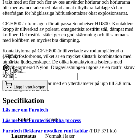
I takt med att fler och fler av oss använder hörlurar och hörlurarna
blir mer avancerade med bland annat utbytbara kablage så har
efterfrågan för högklassiga hörlurskontakter ökat explosionsartat.
CF-H800 är framtagen för att passa Sennheiser HD800. Kontaktens
kropp är tillverkad av polerat, omagnetiskt rostfritt stål, dämpat med
kolfiber. Det rostfria stålet ger en god skärmning och tillsammans
med kolfibern en mycket bra dämpning.
Kontaktytorna på CF-H800 är tillverkade av rodiumpläterad α
(Alpha) fosforbrons, vilket är en mycket slitstark kombination med
1 705 kr
utmärkta ljudegenskaper. De olika kontaktytorna isoleras med
glasfiberarmerad Nylon. Dragavlastningen utgörs av en rostfri skruv
I lager
i bakstycket.
Antal
CF-H800 hanterar kablar med en ytterdiameter på upp till 3,8 mm.
Lägg i varukorgen
Anlutningarna löds fast.
Specifikation
Läs mer om Furutech
Enhet
2-pack
Läs mer om Furutechs Alpha-process
Furutech förklarar mystiken runt kablar
(PDF 371 kb)
Lagerstatus
Normalt i lager