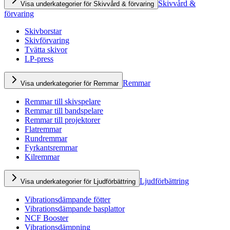
Skivvård &
Visa underkategorier för Skivvård & förvaring
förvaring
Skivborstar
Skivförvaring
Tvätta skivor
LP-press
Remmar
Visa underkategorier för Remmar
Remmar till skivspelare
Remmar till bandspelare
Remmar till projektorer
Flatremmar
Rundremmar
Fyrkantsremmar
Kilremmar
Ljudförbättring
Visa underkategorier för Ljudförbättring
Vibrationsdämpande fötter
Vibrationsdämpande basplattor
NCF Booster
Vibrationsdämpning