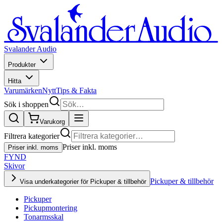
Svalander Audio
Produkter
Hitta
Varumärken
Nytt
Tips & Fakta
Sök i shoppen
Varukorg
Filtrera kategorier
Priser inkl. moms
Priser inkl. moms
FYND
Skivor
Pickuper & tillbehör
Visa underkategorier för Pickuper & tillbehör
Pickuper
Pickupmontering
Tonarmsskal