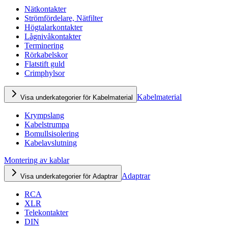
Nätkontakter
Strömfördelare, Nätfilter
Högtalarkontakter
Lågnivåkontakter
Terminering
Rörkabelskor
Flatstift guld
Crimphylsor
Kabelmaterial
Visa underkategorier för Kabelmaterial
Krympslang
Kabelstrumpa
Bomullsisolering
Kabelavslutning
Montering av kablar
Adaptrar
Visa underkategorier för Adaptrar
RCA
XLR
Telekontakter
DIN