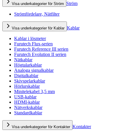
Ström
Visa underkategorier för Ström
Strömfördelare, Nätfilter
Kablar
Visa underkategorier för Kablar
Kablar i lösmeter
Furutech Flux-serien
Furutech Reference III serien
Furutech Evolution II serien
Nätkablar
Högtalarkablar
Analoga signalkablar
Digitalkablar
Skivspelarkablar
Hörlurskablar
Minitelekabel 3,5 mm
USB-kablar
HDMI-kablar
Nätverkskablar
Standardkablar
Kontakter
Visa underkategorier för Kontakter