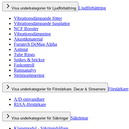
Ljudförbättring
Visa underkategorier för Ljudförbättring
Vibrationsdämpande fötter
Vibrationsdämpande basplattor
NCF Booster
Vibrationsdämpning
Akustikmaterial
Furutech DeMag Alpha
Antistat
Tube Rings
Spikes & brickor
Faskontroll
Rumsanalys
Strömoptimering
Förstärkare
Visa underkategorier för Förstärkare, Dacar & Streamers
A/D-omvandlare
RIAA-förstärkare
Säkringar
Visa underkategorier för Säkringar
Klangmodul - Säkringshållare