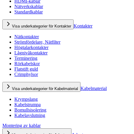
HDMI-kablar
Nätverkskablar
Standardkablar
Kontakter
Visa underkategorier för Kontakter
Nätkontakter
Strömfördelare, Nätfilter
Högtalarkontakter
Lågnivåkontakter
Terminering
Rörkabelskor
Flatstift guld
Crimphylsor
Kabelmaterial
Visa underkategorier för Kabelmaterial
Krympslang
Kabelstrumpa
Bomullsisolering
Kabelavslutning
Montering av kablar