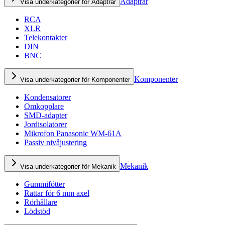
Adaptrar
Visa underkategorier för Adaptrar
RCA
XLR
Telekontakter
DIN
BNC
Komponenter
Visa underkategorier för Komponenter
Kondensatorer
Omkopplare
SMD-adapter
Jordisolatorer
Mikrofon Panasonic WM-61A
Passiv nivåjustering
Mekanik
Visa underkategorier för Mekanik
Gummifötter
Rattar för 6 mm axel
Rörhållare
Lödstöd