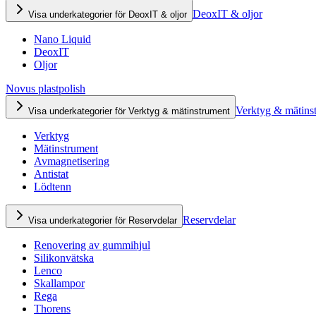
DeoxIT & oljor
Visa underkategorier för DeoxIT & oljor
Nano Liquid
DeoxIT
Oljor
Novus plastpolish
Verktyg & mätins
Visa underkategorier för Verktyg & mätinstrument
Verktyg
Mätinstrument
Avmagnetisering
Antistat
Lödtenn
Reservdelar
Visa underkategorier för Reservdelar
Renovering av gummihjul
Silikonvätska
Lenco
Skallampor
Rega
Thorens