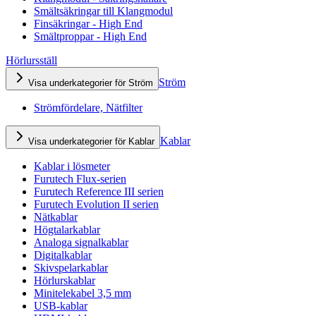
Smältsäkringar till Klangmodul
Finsäkringar - High End
Smältproppar - High End
Hörlursställ
Ström
Visa underkategorier för Ström
Strömfördelare, Nätfilter
Kablar
Visa underkategorier för Kablar
Kablar i lösmeter
Furutech Flux-serien
Furutech Reference III serien
Furutech Evolution II serien
Nätkablar
Högtalarkablar
Analoga signalkablar
Digitalkablar
Skivspelarkablar
Hörlurskablar
Minitelekabel 3,5 mm
USB-kablar