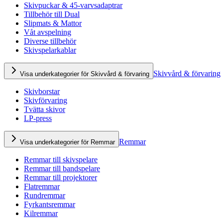
Skivpuckar & 45-varvsadaptrar
Tillbehör till Dual
Slipmats & Mattor
Våt avspelning
Diverse tillbehör
Skivspelarkablar
Skivvård & förvaring
Visa underkategorier för Skivvård & förvaring
Skivborstar
Skivförvaring
Tvätta skivor
LP-press
Remmar
Visa underkategorier för Remmar
Remmar till skivspelare
Remmar till bandspelare
Remmar till projektorer
Flatremmar
Rundremmar
Fyrkantsremmar
Kilremmar