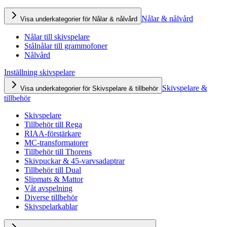
Nålar & nålvård
Visa underkategorier för Nålar & nålvård
Nålar till skivspelare
Stålnålar till grammofoner
Nålvård
Inställning skivspelare
Skivspelare &
Visa underkategorier för Skivspelare & tillbehör
tillbehör
Skivspelare
Tillbehör till Rega
RIAA-förstärkare
MC-transformatorer
Tillbehör till Thorens
Skivpuckar & 45-varvsadaptrar
Tillbehör till Dual
Slipmats & Mattor
Våt avspelning
Diverse tillbehör
Skivspelarkablar