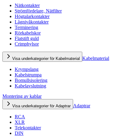
Nätkontakter
Strömfördelare, Nätfilter
Högtalarkontakter
Lågnivåkontakter
Terminering
Rörkabelskor
Flatstift guld
Crimphylsor
Kabelmaterial
Visa underkategorier för Kabelmaterial
Krympslang
Kabelstrumpa
Bomullsisolering
Kabelavslutning
Montering av kablar
Adaptrar
Visa underkategorier för Adaptrar
RCA
XLR
Telekontakter
DIN