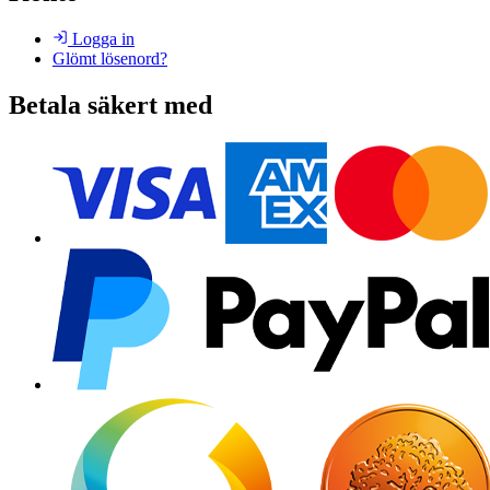
Logga in
Glömt lösenord?
Betala säkert med