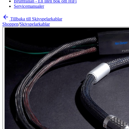
Brumfällan - En liten bok om HiFi
Servicemanualer
Tillbaka till Skivspelarkablar
Shoppen
/
Skivspelarkablar