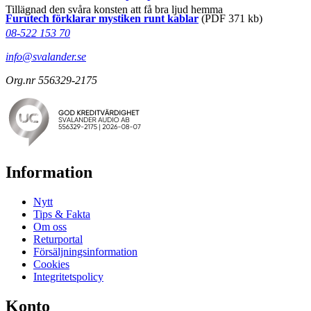
Tillägnad den svåra konsten att få bra ljud hemma
Furutech förklarar mystiken runt kablar
(PDF 371 kb)
08-522 153 70
info@svalander.se
Org.nr 556329-2175
Information
Nytt
Tips & Fakta
Om oss
Returportal
Försäljningsinformation
Cookies
Integritetspolicy
Konto