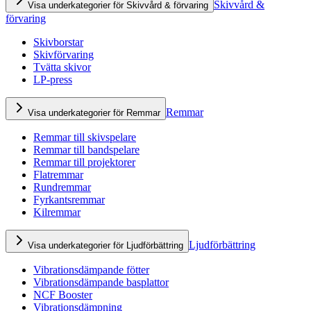
Skivvård &
Visa underkategorier för Skivvård & förvaring
förvaring
Skivborstar
Skivförvaring
Tvätta skivor
LP-press
Remmar
Visa underkategorier för Remmar
Remmar till skivspelare
Remmar till bandspelare
Remmar till projektorer
Flatremmar
Rundremmar
Fyrkantsremmar
Kilremmar
Ljudförbättring
Visa underkategorier för Ljudförbättring
Vibrationsdämpande fötter
Vibrationsdämpande basplattor
NCF Booster
Vibrationsdämpning