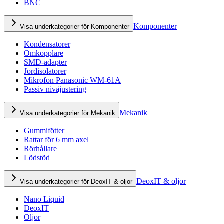
BNC
Komponenter
Visa underkategorier för Komponenter
Kondensatorer
Omkopplare
SMD-adapter
Jordisolatorer
Mikrofon Panasonic WM-61A
Passiv nivåjustering
Mekanik
Visa underkategorier för Mekanik
Gummifötter
Rattar för 6 mm axel
Rörhållare
Lödstöd
DeoxIT & oljor
Visa underkategorier för DeoxIT & oljor
Nano Liquid
DeoxIT
Oljor