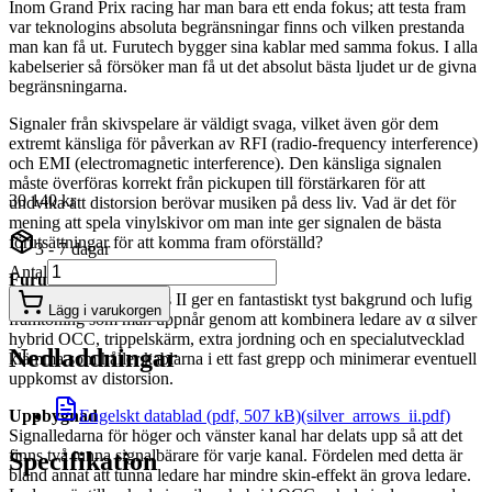
Inom Grand Prix racing har man bara ett enda fokus; att testa fram
var teknologins absoluta begränsningar finns och vilken prestanda
man kan få ut. Furutech bygger sina kablar med samma fokus. I alla
kabelserier så försöker man få ut det absolut bästa ljudet ur de givna
begränsningarna.
Signaler från skivspelare är väldigt svaga, vilket även gör dem
extremt känsliga för påverkan av RFI (
radio-
frequency interference)
och EMI (
electromagnetic interference). Den känsliga signalen
måste överföras korrekt från pickupen till förstärkaren för att
30 140 kr
undvika att distorsion berövar musiken på dess liv. Vad är det för
mening att spela vinylskivor om man inte ger signalen de bästa
förutsättningar för att komma fram oförställd?
3 - 7 dagar
Antal
Furutech Silver Arrows II
Furutech Silver Arrows II ger en fantastiskt tyst bakgrund och lufig
Lägg i varukorgen
framtoning som man uppnår genom att kombinera ledare av α silver
hybrid OCC, trippelskärm, extra jordning och en specialutvecklad
Nedladdningar
klämma som håller kablarna i ett fast grepp och minimerar eventuell
uppkomst av distorsion.
Engelskt datablad (pdf, 507 kB)
(silver_arrows_ii.pdf)
Uppbygnad
Signalledarna för höger och vänster kanal har delats upp så att det
finns två tunna signalbärare för varje kanal. Fördelen med detta är
Specifikation
bland annat att tunna ledare har mindre skin-effekt än grova ledare.