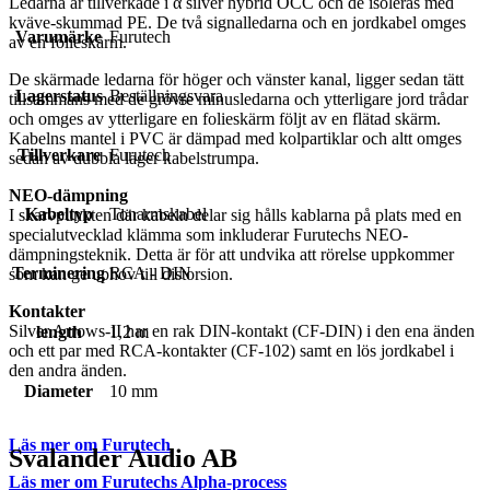
Ledarna är tillverkade i α silver hybrid OCC och de isoleras med
kväve-skummad PE. De två signalledarna och en jordkabel omges
Varumärke
Furutech
av en folieskärm.
De skärmade ledarna för höger och vänster kanal, ligger sedan tätt
Lagerstatus
Beställningsvara
tillsammans med de grövre minusledarna och ytterligare jord trådar
och omges av ytterligare en folieskärm följt av en flätad skärm.
Kabelns mantel i PVC är dämpad med kolpartiklar och altt omges
Tillverkare
Furutech
sedan av dubbla lager kabelstrumpa.
NEO-dämpning
Kabeltyp
Tonarmskabel
I skarvpunkten där kabeln delar sig hålls kablarna på plats med en
specialutvecklad klämma som inkluderar Furutechs NEO-
dämpningsteknik. Detta är för att undvika att rörelse uppkommer
Terminering
RCA - DIN
som kan ge uphov till distorsion.
Kontakter
Silver Arrows-II har en rak DIN-kontakt (CF-DIN) i den ena änden
length
1,2 m
och ett par med RCA-kontakter (CF-102) samt en lös jordkabel i
den andra änden.
Diameter
10 mm
Läs mer om Furutech
Svalander Audio AB
Läs mer om Furutechs Alpha-process