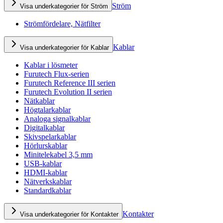
Ström
Visa underkategorier för Ström
Strömfördelare, Nätfilter
Kablar
Visa underkategorier för Kablar
Kablar i lösmeter
Furutech Flux-serien
Furutech Reference III serien
Furutech Evolution II serien
Nätkablar
Högtalarkablar
Analoga signalkablar
Digitalkablar
Skivspelarkablar
Hörlurskablar
Minitelekabel 3,5 mm
USB-kablar
HDMI-kablar
Nätverkskablar
Standardkablar
Kontakter
Visa underkategorier för Kontakter