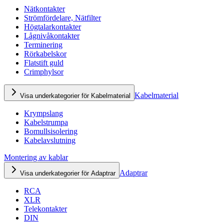
Nätkontakter
Strömfördelare, Nätfilter
Högtalarkontakter
Lågnivåkontakter
Terminering
Rörkabelskor
Flatstift guld
Crimphylsor
Kabelmaterial
Visa underkategorier för Kabelmaterial
Krympslang
Kabelstrumpa
Bomullsisolering
Kabelavslutning
Montering av kablar
Adaptrar
Visa underkategorier för Adaptrar
RCA
XLR
Telekontakter
DIN