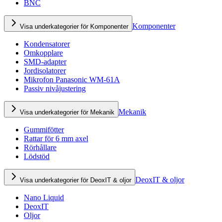
BNC
Komponenter
Visa underkategorier för Komponenter
Kondensatorer
Omkopplare
SMD-adapter
Jordisolatorer
Mikrofon Panasonic WM-61A
Passiv nivåjustering
Mekanik
Visa underkategorier för Mekanik
Gummifötter
Rattar för 6 mm axel
Rörhållare
Lödstöd
DeoxIT & oljor
Visa underkategorier för DeoxIT & oljor
Nano Liquid
DeoxIT
Oljor