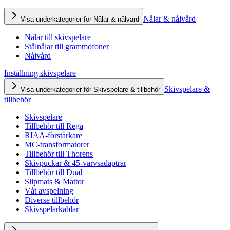
Nålar & nålvård
Visa underkategorier för Nålar & nålvård
Nålar till skivspelare
Stålnålar till grammofoner
Nålvård
Inställning skivspelare
Skivspelare &
Visa underkategorier för Skivspelare & tillbehör
tillbehör
Skivspelare
Tillbehör till Rega
RIAA-förstärkare
MC-transformatorer
Tillbehör till Thorens
Skivpuckar & 45-varvsadaptrar
Tillbehör till Dual
Slipmats & Mattor
Våt avspelning
Diverse tillbehör
Skivspelarkablar