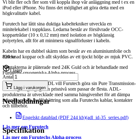
Vi blir fler och fler som vill koppla ihop vår anläggning med t ex en
iPod eller iPhone. Nu finns det möjlighet att göra detta med en
högkvalitativ kabel.
Furutech har låtit sina duktiga kabeltekniker utveckla en
minitelekabel i toppklass. Ledarna består av försilvrade OCC-
koppartrådar (10 x 0,12 mm) med isolation av högklassig
polyetylen, allt för att minimera signalförluster i kabeln.
Kabeln har en dubbel skärm som består av en aluminiumfolie och
förtennad koppar och allt skyddas av ett tjockt hölje av mjuk PVC.
820 kr
Kontakterna är pläterade med 24K Guld och är behandlade med
I lager
Furutechs cryogeniska Alpha process.
Antal
Med sin produktlinje ADL vill Furutech göra sin Pure Transmission-
Lägg i varukorgen
teknologi tillgänglig i en prisnivå som passar de flesta. ADL-
produkterna är utvecklade med samma hängivenhet för att dämpa
Nedladdningar
resonanser och ljudförbättring som alla Furutechs kablar, kontakter
och tillbehör.
Engelskt datablad (PDF 244 kb)
(adl_id-35_series.pdf)
Läs mer om Furutech
Specifikation
Läs mer om Furutechs Alpha-process