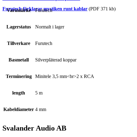
Furutech förklarar mystiken runt kablar
(PDF 371 kb)
Varumärke
Furutech
Lagerstatus
Normalt i lager
Tillverkare
Furutech
Basmetall
Silverpläterad koppar
Terminering
Minitele 3,5 mm<br>2 x RCA
length
5 m
Kabeldiameter
4 mm
Svalander Audio AB