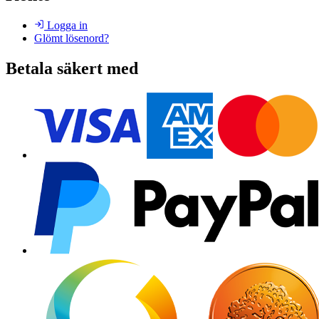
Logga in
Glömt lösenord?
Betala säkert med