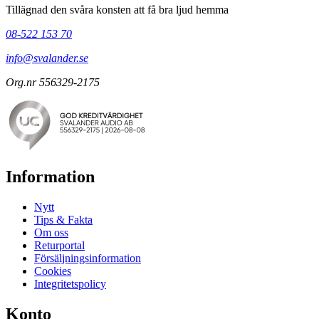
Tillägnad den svåra konsten att få bra ljud hemma
08-522 153 70
info@svalander.se
Org.nr 556329-2175
Information
Nytt
Tips & Fakta
Om oss
Returportal
Försäljningsinformation
Cookies
Integritetspolicy
Konto