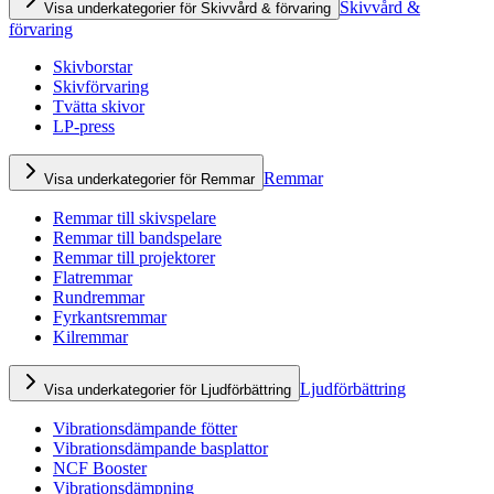
Skivvård &
Visa underkategorier för Skivvård & förvaring
förvaring
Skivborstar
Skivförvaring
Tvätta skivor
LP-press
Remmar
Visa underkategorier för Remmar
Remmar till skivspelare
Remmar till bandspelare
Remmar till projektorer
Flatremmar
Rundremmar
Fyrkantsremmar
Kilremmar
Ljudförbättring
Visa underkategorier för Ljudförbättring
Vibrationsdämpande fötter
Vibrationsdämpande basplattor
NCF Booster
Vibrationsdämpning