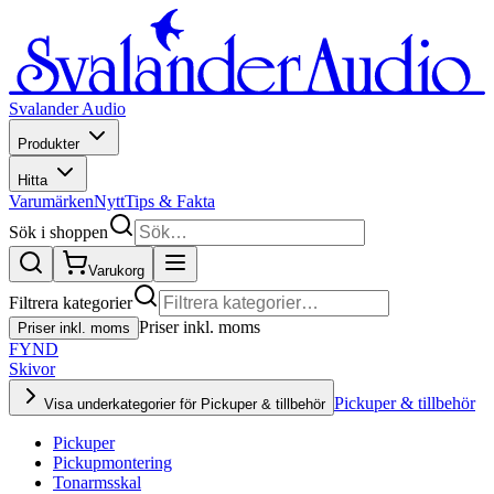
Svalander Audio
Produkter
Hitta
Varumärken
Nytt
Tips & Fakta
Sök i shoppen
Varukorg
Filtrera kategorier
Priser inkl. moms
Priser inkl. moms
FYND
Skivor
Pickuper & tillbehör
Visa underkategorier för Pickuper & tillbehör
Pickuper
Pickupmontering
Tonarmsskal