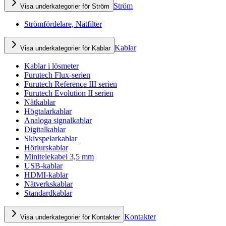
Ström
Visa underkategorier för Ström
Strömfördelare, Nätfilter
Kablar
Visa underkategorier för Kablar
Kablar i lösmeter
Furutech Flux-serien
Furutech Reference III serien
Furutech Evolution II serien
Nätkablar
Högtalarkablar
Analoga signalkablar
Digitalkablar
Skivspelarkablar
Hörlurskablar
Minitelekabel 3,5 mm
USB-kablar
HDMI-kablar
Nätverkskablar
Standardkablar
Kontakter
Visa underkategorier för Kontakter