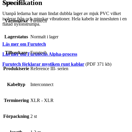
Specifikation
Alpha-tråd.
Utanpå ledarna har man lindat dubbla lager av mjuk PVC vilket
isolerar från och minskar vibrationer. Hela kabeln är innesluten i en
Varumärke
Furutech
flätad nylonstrumpa.
Lagerstatus
Normalt i lager
Läs mer om Furutech
Tillverkare
Furutech
Läs mer om Furutechs Alpha-process
Furutech förklarar mystiken runt kablar
(PDF 371 kb)
Produktserie
Reference III- serien
Kabeltyp
Interconnect
Terminering
XLR - XLR
Förpackning
2 st