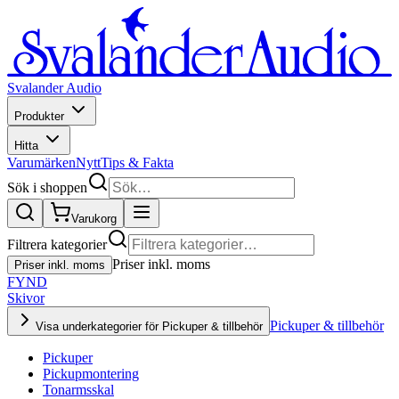
Svalander Audio
Produkter
Hitta
Varumärken
Nytt
Tips & Fakta
Sök i shoppen
Varukorg
Filtrera kategorier
Priser inkl. moms
Priser inkl. moms
FYND
Skivor
Pickuper & tillbehör
Visa underkategorier för Pickuper & tillbehör
Pickuper
Pickupmontering
Tonarmsskal