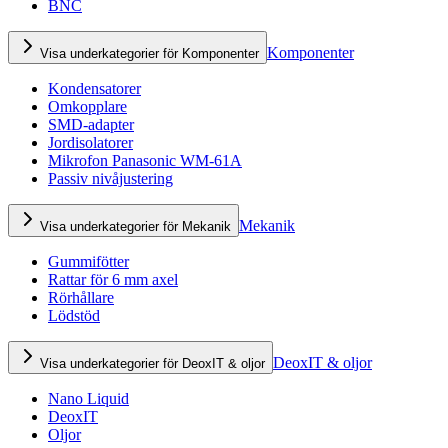
BNC
Komponenter
Visa underkategorier för Komponenter
Kondensatorer
Omkopplare
SMD-adapter
Jordisolatorer
Mikrofon Panasonic WM-61A
Passiv nivåjustering
Mekanik
Visa underkategorier för Mekanik
Gummifötter
Rattar för 6 mm axel
Rörhållare
Lödstöd
DeoxIT & oljor
Visa underkategorier för DeoxIT & oljor
Nano Liquid
DeoxIT
Oljor