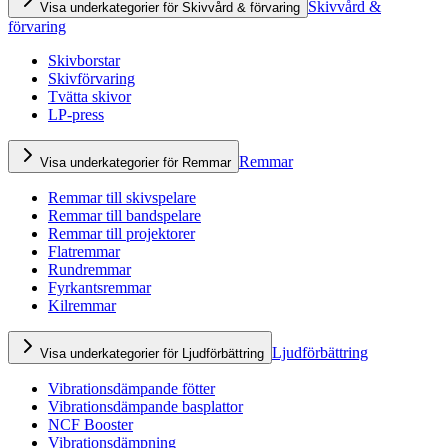
Skivvård &
Visa underkategorier för Skivvård & förvaring
förvaring
Skivborstar
Skivförvaring
Tvätta skivor
LP-press
Remmar
Visa underkategorier för Remmar
Remmar till skivspelare
Remmar till bandspelare
Remmar till projektorer
Flatremmar
Rundremmar
Fyrkantsremmar
Kilremmar
Ljudförbättring
Visa underkategorier för Ljudförbättring
Vibrationsdämpande fötter
Vibrationsdämpande basplattor
NCF Booster
Vibrationsdämpning