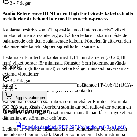
3 - 7 dagar
Audio Refererence III N1 är en High End Grade kabel och alla
metalldelar är behandlade med Furutech α-process.
Kablarna beskrivs som \"Hyper-Balanced Interconnects\" vilket
innebär att man använder sig av två lika ledare + skärm i både den
balanserade och den obalanserade kabeln. Fördelen är att även den
obalanserade kabeln slipper signalflöde i skärmen.
Ledarna är Furutech α-kablar med 1,14 mm diameter (30 x 0,18
mm) vilket borgar för minimala förluster. Som isolering används
20 889 kr
HDPE skum (luftskummat) vilket också ger minskad påverkan av
externa vibrationer.
3 - 7 dagar
Kabeln är antingen försedd med rodiumpläterade FP-106 (R) RCA-
Antal
kontakter eller FP-601/602 (R) XLR-kontakter.
Lägg i varukorgen
Kabeln har också en skärmbox som innehåller Furutech Formula
GC 303 som påstås absorbera störningar och radiovågor genom en
Nedladdningar
kontaktfri metod. På detta sätt menar man att man får en mycket bra
dämpning av störningar och brus.
Engelskt datablad (PDF 297 kb)
(audio_ref_3_n1.pdf)
Ledarna är tvinnade tillsammans med bomullsgarn och dessutom
lindade med bomullstråd. Därefter kommer en tät skärmstrumpa i