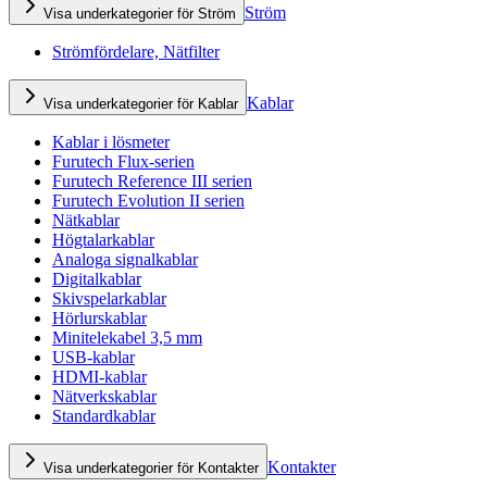
Ström
Visa underkategorier för Ström
Strömfördelare, Nätfilter
Kablar
Visa underkategorier för Kablar
Kablar i lösmeter
Furutech Flux-serien
Furutech Reference III serien
Furutech Evolution II serien
Nätkablar
Högtalarkablar
Analoga signalkablar
Digitalkablar
Skivspelarkablar
Hörlurskablar
Minitelekabel 3,5 mm
USB-kablar
HDMI-kablar
Nätverkskablar
Standardkablar
Kontakter
Visa underkategorier för Kontakter