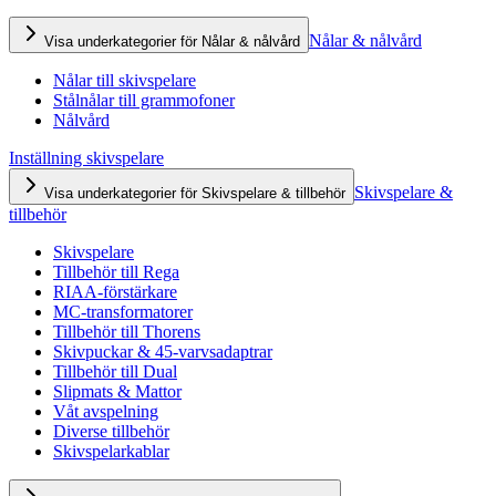
Nålar & nålvård
Visa underkategorier för Nålar & nålvård
Nålar till skivspelare
Stålnålar till grammofoner
Nålvård
Inställning skivspelare
Skivspelare &
Visa underkategorier för Skivspelare & tillbehör
tillbehör
Skivspelare
Tillbehör till Rega
RIAA-förstärkare
MC-transformatorer
Tillbehör till Thorens
Skivpuckar & 45-varvsadaptrar
Tillbehör till Dual
Slipmats & Mattor
Våt avspelning
Diverse tillbehör
Skivspelarkablar