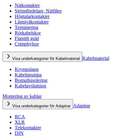
Nätkontakter
Strömfördelare, Nätfilter
Högtalarkontakter
Lågnivåkontakter
Terminering
Rörkabelskor
Flatstift guld
Crimphylsor
Kabelmaterial
Visa underkategorier för Kabelmaterial
Krympslang
Kabelstrumpa
Bomullsisolering
Kabelavslutning
Montering av kablar
Adaptrar
Visa underkategorier för Adaptrar
RCA
XLR
Telekontakter
DIN