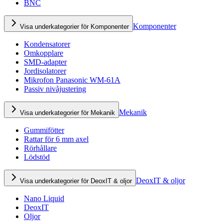
BNC
Komponenter
Visa underkategorier för Komponenter
Kondensatorer
Omkopplare
SMD-adapter
Jordisolatorer
Mikrofon Panasonic WM-61A
Passiv nivåjustering
Mekanik
Visa underkategorier för Mekanik
Gummifötter
Rattar för 6 mm axel
Rörhållare
Lödstöd
DeoxIT & oljor
Visa underkategorier för DeoxIT & oljor
Nano Liquid
DeoxIT
Oljor