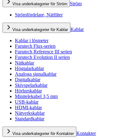
Ström
Visa underkategorier för Ström
Strömfördelare, Nätfilter
Kablar
Visa underkategorier för Kablar
Kablar i lösmeter
Furutech Flux-serien
Furutech Reference III serien
Furutech Evolution II serien
Nätkablar
Högtalarkablar
Analoga signalkablar
Digitalkablar
Skivspelarkablar
Hörlurskablar
Minitelekabel 3,5 mm
USB-kablar
HDMI-kablar
Nätverkskablar
Standardkablar
Kontakter
Visa underkategorier för Kontakter