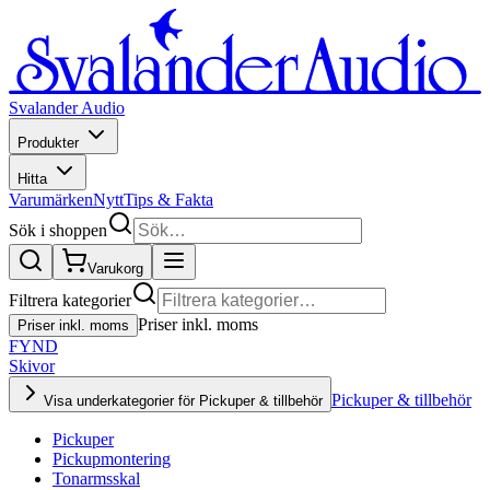
Svalander Audio
Produkter
Hitta
Varumärken
Nytt
Tips & Fakta
Sök i shoppen
Varukorg
Filtrera kategorier
Priser inkl. moms
Priser inkl. moms
FYND
Skivor
Pickuper & tillbehör
Visa underkategorier för Pickuper & tillbehör
Pickuper
Pickupmontering
Tonarmsskal