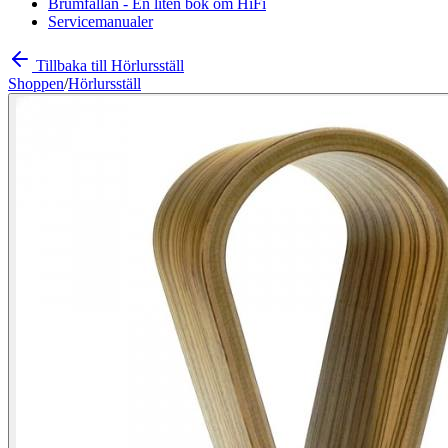
Brumfällan - En liten bok om HiFi
Servicemanualer
Tillbaka till Hörlursställ
Shoppen
/
Hörlursställ