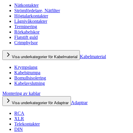
Nätkontakter
Strömfördelare, Nätfilter
Högtalarkontakter
Lågnivåkontakter
Terminering
Rörkabelskor
Flatstift guld
Crimphylsor
Kabelmaterial
Visa underkategorier för Kabelmaterial
Krympslang
Kabelstrumpa
Bomullsisolering
Kabelavslutning
Montering av kablar
Adaptrar
Visa underkategorier för Adaptrar
RCA
XLR
Telekontakter
DIN