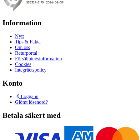
Information
Nytt
Tips & Fakta
Om oss
Returportal
Försäljningsinformation
Cookies
Integritetspolicy
Konto
Logga in
Glömt lösenord?
Betala säkert med