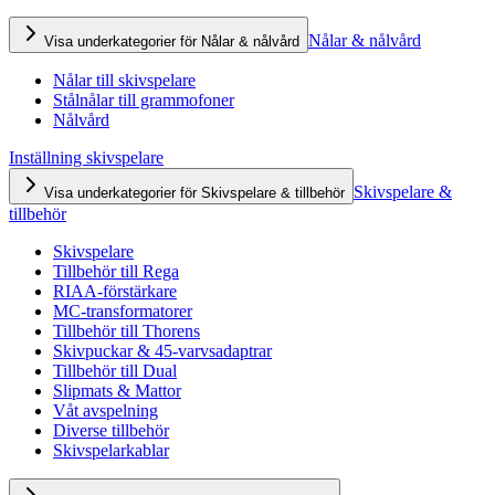
Nålar & nålvård
Visa underkategorier för Nålar & nålvård
Nålar till skivspelare
Stålnålar till grammofoner
Nålvård
Inställning skivspelare
Skivspelare &
Visa underkategorier för Skivspelare & tillbehör
tillbehör
Skivspelare
Tillbehör till Rega
RIAA-förstärkare
MC-transformatorer
Tillbehör till Thorens
Skivpuckar & 45-varvsadaptrar
Tillbehör till Dual
Slipmats & Mattor
Våt avspelning
Diverse tillbehör
Skivspelarkablar