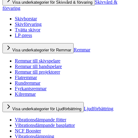
Skivvård &
Visa underkategorier för Skivvård & förvaring
förvaring
Skivborstar
Skivförvaring
Tvätta skivor
LP-press
Remmar
Visa underkategorier för Remmar
Remmar till skivspelare
Remmar till bandspelare
Remmar till projektorer
Flatremmar
Rundremmar
Fyrkantsremmar
Kilremmar
Ljudförbättring
Visa underkategorier för Ljudförbättring
Vibrationsdämpande fötter
Vibrationsdämpande basplattor
NCF Booster
Vibrationsdämpning