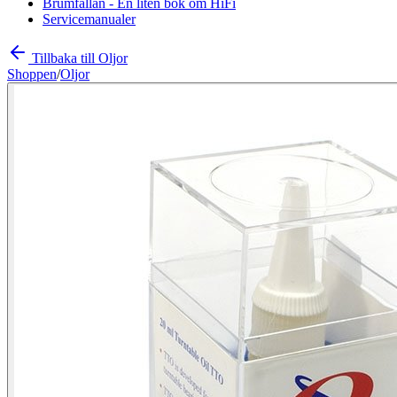
Brumfällan - En liten bok om HiFi
Servicemanualer
Tillbaka till Oljor
Shoppen
/
Oljor