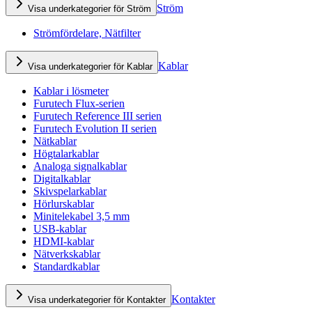
Ström
Visa underkategorier för Ström
Strömfördelare, Nätfilter
Kablar
Visa underkategorier för Kablar
Kablar i lösmeter
Furutech Flux-serien
Furutech Reference III serien
Furutech Evolution II serien
Nätkablar
Högtalarkablar
Analoga signalkablar
Digitalkablar
Skivspelarkablar
Hörlurskablar
Minitelekabel 3,5 mm
USB-kablar
HDMI-kablar
Nätverkskablar
Standardkablar
Kontakter
Visa underkategorier för Kontakter