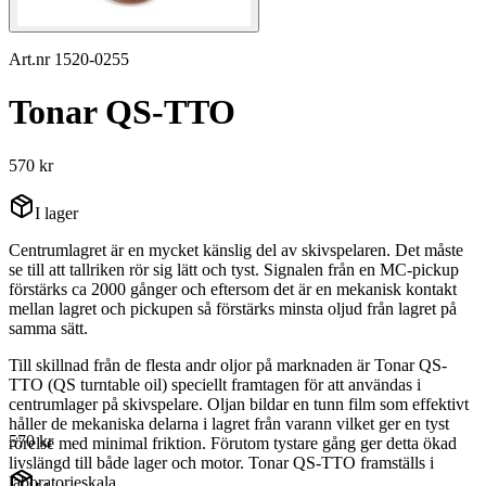
Art.nr 1520-0255
Tonar QS-TTO
570 kr
I lager
Centrumlagret är en mycket känslig del av skivspelaren. Det måste
se till att tallriken rör sig lätt och tyst. Signalen från en MC-pickup
förstärks ca 2000 gånger och eftersom det är en mekanisk kontakt
mellan lagret och pickupen så förstärks minsta oljud från lagret på
samma sätt.
Till skillnad från de flesta andr oljor på marknaden är Tonar QS-
TTO (QS turntable oil) speciellt framtagen för att användas i
centrumlager på skivspelare. Oljan bildar en tunn film som effektivt
håller de mekaniska delarna i lagret från varann vilket ger en tyst
570 kr
rörelse med minimal friktion. Förutom tystare gång ger detta ökad
livslängd till både lager och motor. Tonar QS-TTO framställs i
laboratorieskala.