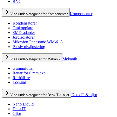
BNC
Komponenter
Visa underkategorier för Komponenter
Kondensatorer
Omkopplare
SMD-adapter
Jordisolatorer
Mikrofon Panasonic WM-61A
Passiv nivåjustering
Mekanik
Visa underkategorier för Mekanik
Gummifötter
Rattar för 6 mm axel
Rörhållare
Lödstöd
DeoxIT & oljor
Visa underkategorier för DeoxIT & oljor
Nano Liquid
DeoxIT
Oljor