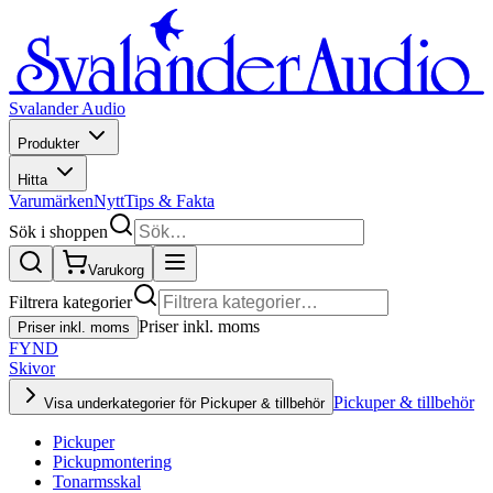
Svalander Audio
Produkter
Hitta
Varumärken
Nytt
Tips & Fakta
Sök i shoppen
Varukorg
Filtrera kategorier
Priser inkl. moms
Priser inkl. moms
FYND
Skivor
Pickuper & tillbehör
Visa underkategorier för Pickuper & tillbehör
Pickuper
Pickupmontering
Tonarmsskal