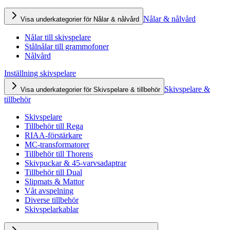
Nålar & nålvård
Visa underkategorier för Nålar & nålvård
Nålar till skivspelare
Stålnålar till grammofoner
Nålvård
Inställning skivspelare
Skivspelare &
Visa underkategorier för Skivspelare & tillbehör
tillbehör
Skivspelare
Tillbehör till Rega
RIAA-förstärkare
MC-transformatorer
Tillbehör till Thorens
Skivpuckar & 45-varvsadaptrar
Tillbehör till Dual
Slipmats & Mattor
Våt avspelning
Diverse tillbehör
Skivspelarkablar