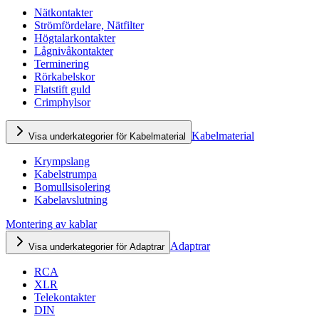
Nätkontakter
Strömfördelare, Nätfilter
Högtalarkontakter
Lågnivåkontakter
Terminering
Rörkabelskor
Flatstift guld
Crimphylsor
Kabelmaterial
Visa underkategorier för Kabelmaterial
Krympslang
Kabelstrumpa
Bomullsisolering
Kabelavslutning
Montering av kablar
Adaptrar
Visa underkategorier för Adaptrar
RCA
XLR
Telekontakter
DIN