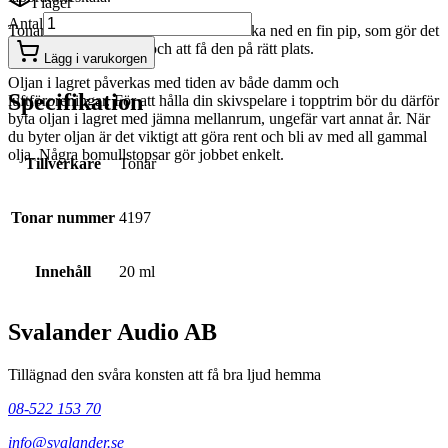
I lager
Antal
Tonar QS-TTO levereras i en liten flaska ned en fin pip, som gör det
enkelt att dosera oljan och att få den på rätt plats.
Lägg i varukorgen
Oljan i lagret påverkas med tiden av både damm och
Specifikation
luftföroreningar. För att hålla din skivspelare i topptrim bör du därför
byta oljan i lagret med jämna mellanrum, ungefär vart annat år. När
du byter oljan är det viktigt att göra rent och bli av med all gammal
olja. Några bomullstopsar gör jobbet enkelt.
Tillverkare
Tonar
Tonar nummer
4197
Innehåll
20 ml
Svalander Audio AB
Tillägnad den svåra konsten att få bra ljud hemma
08-522 153 70
info@svalander.se