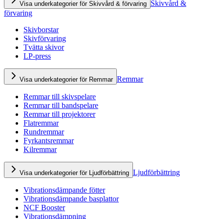
Skivvård &
Visa underkategorier för Skivvård & förvaring
förvaring
Skivborstar
Skivförvaring
Tvätta skivor
LP-press
Remmar
Visa underkategorier för Remmar
Remmar till skivspelare
Remmar till bandspelare
Remmar till projektorer
Flatremmar
Rundremmar
Fyrkantsremmar
Kilremmar
Ljudförbättring
Visa underkategorier för Ljudförbättring
Vibrationsdämpande fötter
Vibrationsdämpande basplattor
NCF Booster
Vibrationsdämpning