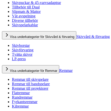
Skivpuckar & 45-varvsadaptrar
Tillbehör till Dual
Slipmats & Mattor
Våt avspelning
Diverse tillbehör
Skivspelarkablar
Skivvård & förvaring
Visa underkategorier för Skivvård & förvaring
Skivborstar
Skivförvaring
Tvätta skivor
LP-press
Remmar
Visa underkategorier för Remmar
Remmar till skivspelare
Remmar till bandspelare
Remmar till projektorer
Flatremmar
Rundremmar
Fyrkantsremmar
Kilremmar