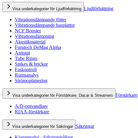
Ljudförbättring
Visa underkategorier för Ljudförbättring
Vibrationsdämpande fötter
Vibrationsdämpande basplattor
NCF Booster
Vibrationsdämpning
Akustikmaterial
Furutech DeMag Alpha
Antistat
Tube Rings
Spikes & brickor
Faskontroll
Rumsanalys
Strömoptimering
Förstärkare
Visa underkategorier för Förstärkare, Dacar & Streamers
A/D-omvandlare
RIAA-förstärkare
Säkringar
Visa underkategorier för Säkringar
Klangmodul - Säkringshållare