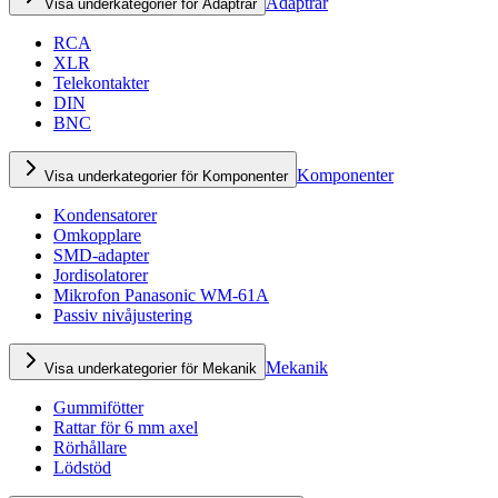
Adaptrar
Visa underkategorier för Adaptrar
RCA
XLR
Telekontakter
DIN
BNC
Komponenter
Visa underkategorier för Komponenter
Kondensatorer
Omkopplare
SMD-adapter
Jordisolatorer
Mikrofon Panasonic WM-61A
Passiv nivåjustering
Mekanik
Visa underkategorier för Mekanik
Gummifötter
Rattar för 6 mm axel
Rörhållare
Lödstöd