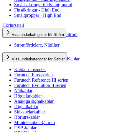
Smältsäkringar till Klangmodul
Finsäkringar - High End
Smältproppar - High End
Hörlursställ
Ström
Visa underkategorier för Ström
Strömfördelare, Nätfilter
Kablar
Visa underkategorier för Kablar
Kablar i lösmeter
Furutech Flux-serien
Furutech Reference III serien
Furutech Evolution II serien
Nätkablar
Högtalarkablar
Analoga signalkablar
Digitalkablar
Skivspelarkablar
Hörlurskablar
Minitelekabel 3,5 mm
USB-kablar