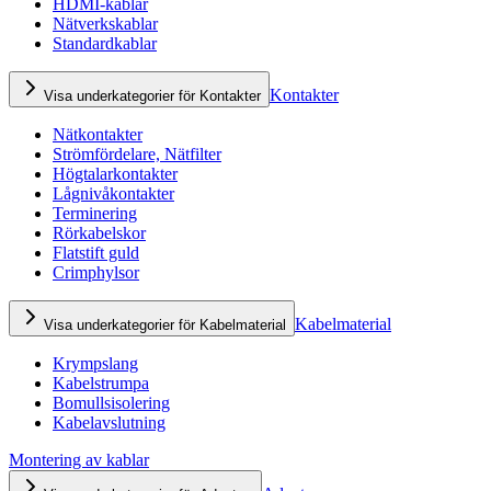
HDMI-kablar
Nätverkskablar
Standardkablar
Kontakter
Visa underkategorier för Kontakter
Nätkontakter
Strömfördelare, Nätfilter
Högtalarkontakter
Lågnivåkontakter
Terminering
Rörkabelskor
Flatstift guld
Crimphylsor
Kabelmaterial
Visa underkategorier för Kabelmaterial
Krympslang
Kabelstrumpa
Bomullsisolering
Kabelavslutning
Montering av kablar