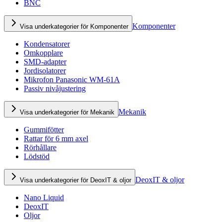
BNC
Komponenter
Visa underkategorier för Komponenter
Kondensatorer
Omkopplare
SMD-adapter
Jordisolatorer
Mikrofon Panasonic WM-61A
Passiv nivåjustering
Mekanik
Visa underkategorier för Mekanik
Gummifötter
Rattar för 6 mm axel
Rörhållare
Lödstöd
DeoxIT & oljor
Visa underkategorier för DeoxIT & oljor
Nano Liquid
DeoxIT
Oljor