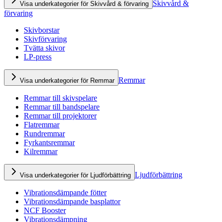
Skivvård &
Visa underkategorier för Skivvård & förvaring
förvaring
Skivborstar
Skivförvaring
Tvätta skivor
LP-press
Remmar
Visa underkategorier för Remmar
Remmar till skivspelare
Remmar till bandspelare
Remmar till projektorer
Flatremmar
Rundremmar
Fyrkantsremmar
Kilremmar
Ljudförbättring
Visa underkategorier för Ljudförbättring
Vibrationsdämpande fötter
Vibrationsdämpande basplattor
NCF Booster
Vibrationsdämpning