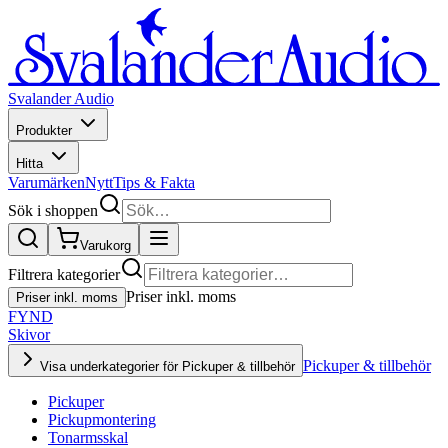
Svalander Audio
Produkter
Hitta
Varumärken
Nytt
Tips & Fakta
Sök i shoppen
Varukorg
Filtrera kategorier
Priser inkl. moms
Priser inkl. moms
FYND
Skivor
Pickuper & tillbehör
Visa underkategorier för Pickuper & tillbehör
Pickuper
Pickupmontering
Tonarmsskal