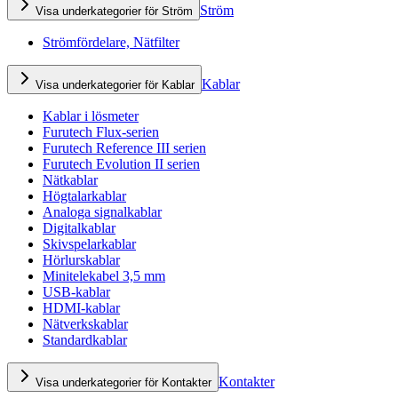
Ström
Visa underkategorier för Ström
Strömfördelare, Nätfilter
Kablar
Visa underkategorier för Kablar
Kablar i lösmeter
Furutech Flux-serien
Furutech Reference III serien
Furutech Evolution II serien
Nätkablar
Högtalarkablar
Analoga signalkablar
Digitalkablar
Skivspelarkablar
Hörlurskablar
Minitelekabel 3,5 mm
USB-kablar
HDMI-kablar
Nätverkskablar
Standardkablar
Kontakter
Visa underkategorier för Kontakter