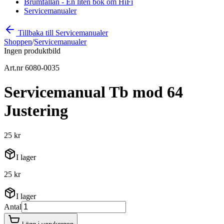
Brumfällan - En liten bok om HiFi
Servicemanualer
Tillbaka till Servicemanualer
Shoppen
/
Servicemanualer
Ingen produktbild
Art.nr 6080-0035
Servicemanual Tb mod 64
Justering
25 kr
I lager
25 kr
I lager
Antal