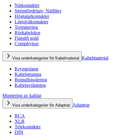
Nätkontakter
Strömfördelare, Nätfilter
Högtalarkontakter
Lågnivåkontakter
Terminering
Rörkabelskor
Flatstift guld
Crimphylsor
Kabelmaterial
Visa underkategorier för Kabelmaterial
Krympslang
Kabelstrumpa
Bomullsisolering
Kabelavslutning
Montering av kablar
Adaptrar
Visa underkategorier för Adaptrar
RCA
XLR
Telekontakter
DIN