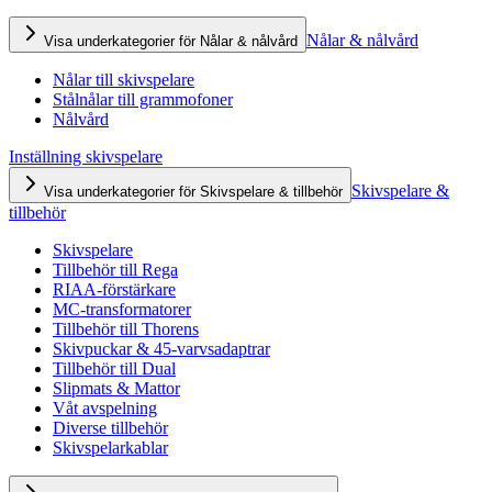
Nålar & nålvård
Visa underkategorier för Nålar & nålvård
Nålar till skivspelare
Stålnålar till grammofoner
Nålvård
Inställning skivspelare
Skivspelare &
Visa underkategorier för Skivspelare & tillbehör
tillbehör
Skivspelare
Tillbehör till Rega
RIAA-förstärkare
MC-transformatorer
Tillbehör till Thorens
Skivpuckar & 45-varvsadaptrar
Tillbehör till Dual
Slipmats & Mattor
Våt avspelning
Diverse tillbehör
Skivspelarkablar