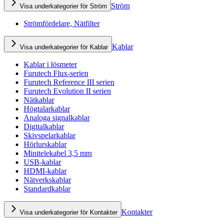
Ström
Visa underkategorier för Ström
Strömfördelare, Nätfilter
Kablar
Visa underkategorier för Kablar
Kablar i lösmeter
Furutech Flux-serien
Furutech Reference III serien
Furutech Evolution II serien
Nätkablar
Högtalarkablar
Analoga signalkablar
Digitalkablar
Skivspelarkablar
Hörlurskablar
Minitelekabel 3,5 mm
USB-kablar
HDMI-kablar
Nätverkskablar
Standardkablar
Kontakter
Visa underkategorier för Kontakter