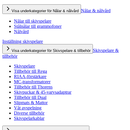
Nålar & nålvård
Visa underkategorier för Nålar & nålvård
Nålar till skivspelare
Stålnålar till grammofoner
Nålvård
Inställning skivspelare
Skivspelare &
Visa underkategorier för Skivspelare & tillbehör
tillbehör
Skivspelare
Tillbehör till Rega
RIAA-förstärkare
MC-transformatorer
Tillbehör till Thorens
Skivpuckar & 45-varvsadaptrar
Tillbehör till Dual
Slipmats & Mattor
Våt avspelning
Diverse tillbehör
Skivspelarkablar