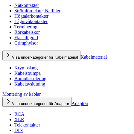
Nätkontakter
Strömfördelare, Nätfilter
Högtalarkontakter
Lågnivåkontakter
Terminering
Rörkabelskor
Flatstift guld
Crimphylsor
Kabelmaterial
Visa underkategorier för Kabelmaterial
Krympslang
Kabelstrumpa
Bomullsisolering
Kabelavslutning
Montering av kablar
Adaptrar
Visa underkategorier för Adaptrar
RCA
XLR
Telekontakter
DIN