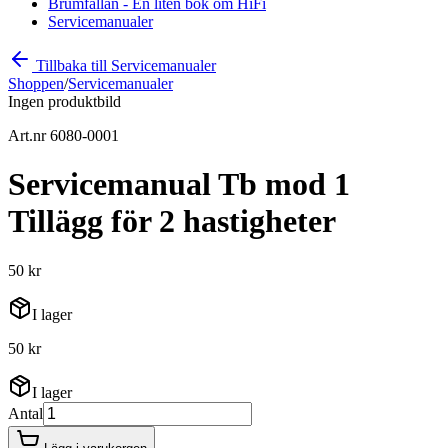
Brumfällan - En liten bok om HiFi
Servicemanualer
Tillbaka till Servicemanualer
Shoppen
/
Servicemanualer
Ingen produktbild
Art.nr 6080-0001
Servicemanual Tb mod 1
Tillägg för 2 hastigheter
50 kr
I lager
50 kr
I lager
Antal