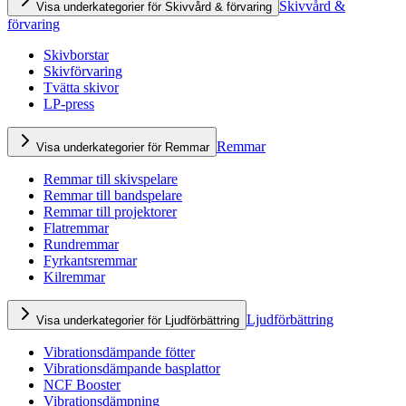
Skivvård &
Visa underkategorier för Skivvård & förvaring
förvaring
Skivborstar
Skivförvaring
Tvätta skivor
LP-press
Remmar
Visa underkategorier för Remmar
Remmar till skivspelare
Remmar till bandspelare
Remmar till projektorer
Flatremmar
Rundremmar
Fyrkantsremmar
Kilremmar
Ljudförbättring
Visa underkategorier för Ljudförbättring
Vibrationsdämpande fötter
Vibrationsdämpande basplattor
NCF Booster
Vibrationsdämpning