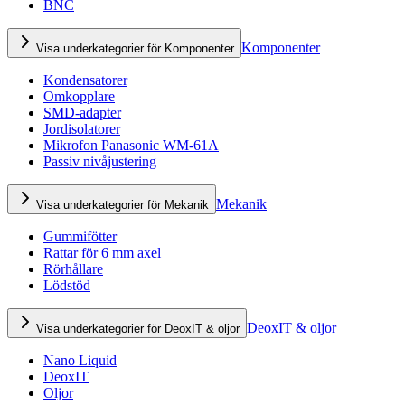
BNC
Komponenter
Visa underkategorier för Komponenter
Kondensatorer
Omkopplare
SMD-adapter
Jordisolatorer
Mikrofon Panasonic WM-61A
Passiv nivåjustering
Mekanik
Visa underkategorier för Mekanik
Gummifötter
Rattar för 6 mm axel
Rörhållare
Lödstöd
DeoxIT & oljor
Visa underkategorier för DeoxIT & oljor
Nano Liquid
DeoxIT
Oljor