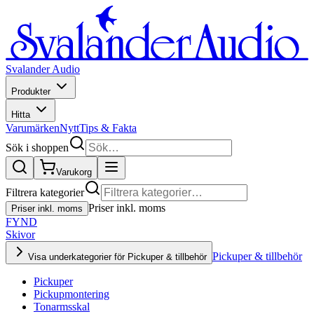
Svalander Audio
Produkter
Hitta
Varumärken
Nytt
Tips & Fakta
Sök i shoppen
Varukorg
Filtrera kategorier
Priser inkl. moms
Priser inkl. moms
FYND
Skivor
Pickuper & tillbehör
Visa underkategorier för Pickuper & tillbehör
Pickuper
Pickupmontering
Tonarmsskal