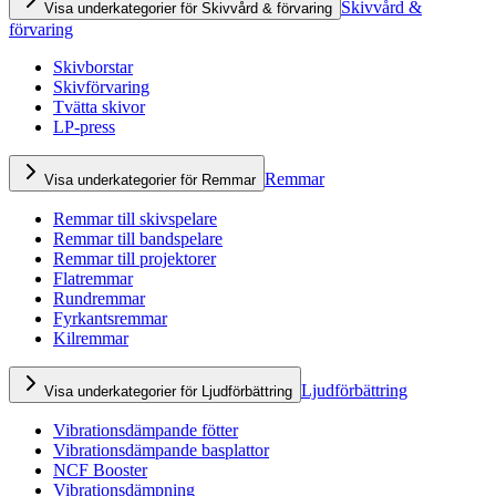
Skivvård &
Visa underkategorier för Skivvård & förvaring
förvaring
Skivborstar
Skivförvaring
Tvätta skivor
LP-press
Remmar
Visa underkategorier för Remmar
Remmar till skivspelare
Remmar till bandspelare
Remmar till projektorer
Flatremmar
Rundremmar
Fyrkantsremmar
Kilremmar
Ljudförbättring
Visa underkategorier för Ljudförbättring
Vibrationsdämpande fötter
Vibrationsdämpande basplattor
NCF Booster
Vibrationsdämpning