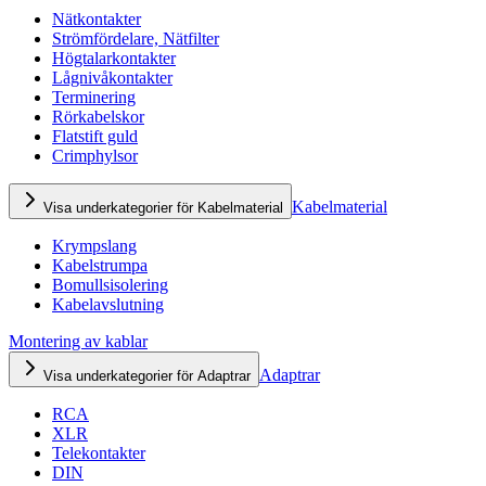
Nätkontakter
Strömfördelare, Nätfilter
Högtalarkontakter
Lågnivåkontakter
Terminering
Rörkabelskor
Flatstift guld
Crimphylsor
Kabelmaterial
Visa underkategorier för Kabelmaterial
Krympslang
Kabelstrumpa
Bomullsisolering
Kabelavslutning
Montering av kablar
Adaptrar
Visa underkategorier för Adaptrar
RCA
XLR
Telekontakter
DIN