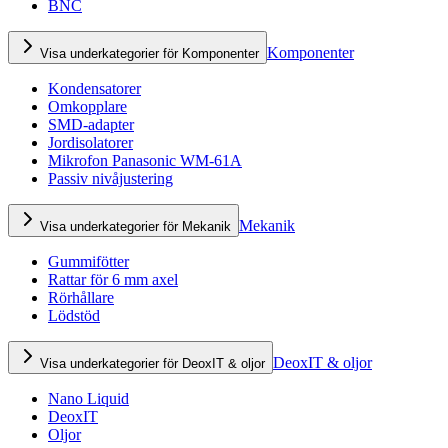
BNC
Komponenter
Visa underkategorier för Komponenter
Kondensatorer
Omkopplare
SMD-adapter
Jordisolatorer
Mikrofon Panasonic WM-61A
Passiv nivåjustering
Mekanik
Visa underkategorier för Mekanik
Gummifötter
Rattar för 6 mm axel
Rörhållare
Lödstöd
DeoxIT & oljor
Visa underkategorier för DeoxIT & oljor
Nano Liquid
DeoxIT
Oljor