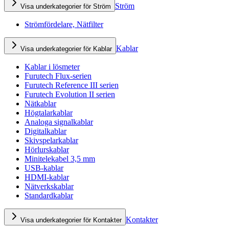
Ström
Visa underkategorier för Ström
Strömfördelare, Nätfilter
Kablar
Visa underkategorier för Kablar
Kablar i lösmeter
Furutech Flux-serien
Furutech Reference III serien
Furutech Evolution II serien
Nätkablar
Högtalarkablar
Analoga signalkablar
Digitalkablar
Skivspelarkablar
Hörlurskablar
Minitelekabel 3,5 mm
USB-kablar
HDMI-kablar
Nätverkskablar
Standardkablar
Kontakter
Visa underkategorier för Kontakter