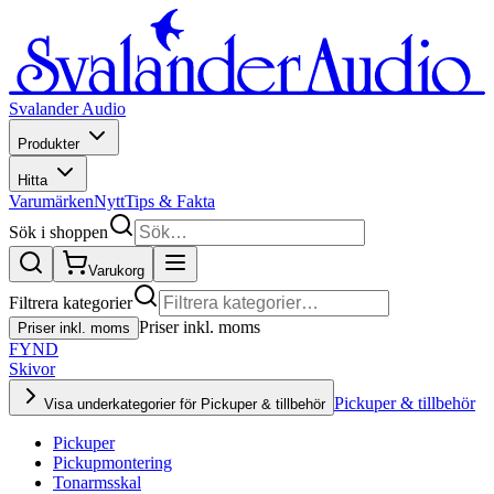
Svalander Audio
Produkter
Hitta
Varumärken
Nytt
Tips & Fakta
Sök i shoppen
Varukorg
Filtrera kategorier
Priser inkl. moms
Priser inkl. moms
FYND
Skivor
Pickuper & tillbehör
Visa underkategorier för Pickuper & tillbehör
Pickuper
Pickupmontering
Tonarmsskal