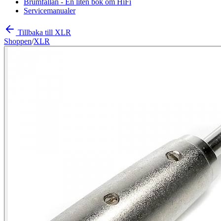
Brumfällan - En liten bok om HiFi
Servicemanualer
Tillbaka till XLR
Shoppen
/
XLR