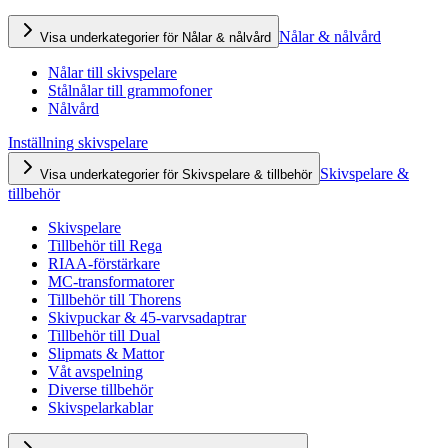
Nålar & nålvård
Visa underkategorier för Nålar & nålvård
Nålar till skivspelare
Stålnålar till grammofoner
Nålvård
Inställning skivspelare
Skivspelare &
Visa underkategorier för Skivspelare & tillbehör
tillbehör
Skivspelare
Tillbehör till Rega
RIAA-förstärkare
MC-transformatorer
Tillbehör till Thorens
Skivpuckar & 45-varvsadaptrar
Tillbehör till Dual
Slipmats & Mattor
Våt avspelning
Diverse tillbehör
Skivspelarkablar