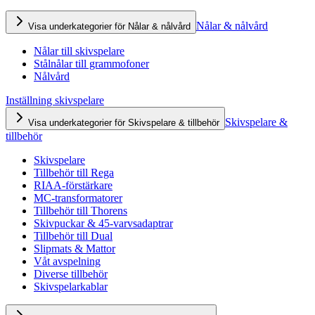
Nålar & nålvård
Visa underkategorier för Nålar & nålvård
Nålar till skivspelare
Stålnålar till grammofoner
Nålvård
Inställning skivspelare
Skivspelare &
Visa underkategorier för Skivspelare & tillbehör
tillbehör
Skivspelare
Tillbehör till Rega
RIAA-förstärkare
MC-transformatorer
Tillbehör till Thorens
Skivpuckar & 45-varvsadaptrar
Tillbehör till Dual
Slipmats & Mattor
Våt avspelning
Diverse tillbehör
Skivspelarkablar