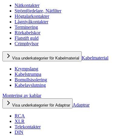
Nätkontakter
Strömfördelare, Nätfilter
Högtalarkontakter
Lågnivåkontakter
Terminering
Rörkabelskor
Flatstift guld
Crimphylsor
Kabelmaterial
Visa underkategorier för Kabelmaterial
Krympslang
Kabelstrumpa
Bomullsisolering
Kabelavslutning
Montering av kablar
Adaptrar
Visa underkategorier för Adaptrar
RCA
XLR
Telekontakter
DIN