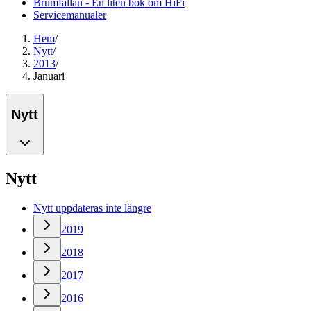
Brumfällan - En liten bok om HiFi
Servicemanualer
Hem
/
Nytt
/
2013
/
Januari
Nytt
Nytt
Nytt uppdateras inte längre
2019
2018
2017
2016