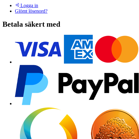
Logga in
Glömt lösenord?
Betala säkert med