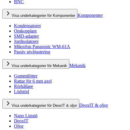
BNC
Komponenter
Visa underkategorier för Komponenter
Kondensatorer
Omkopplare
SMD-adapter
Jordisolatorer
Mikrofon Panasonic WM-61A
Passiv nivåjustering
Mekanik
Visa underkategorier för Mekanik
Gummifötter
Rattar för 6 mm axel
Rörhållare
Lödstöd
DeoxIT & oljor
Visa underkategorier för DeoxIT & oljor
Nano Liquid
DeoxIT
Oljor