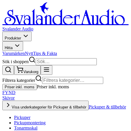
Svalander Audio
Produkter
Hitta
Varumärken
Nytt
Tips & Fakta
Sök i shoppen
Varukorg
Filtrera kategorier
Priser inkl. moms
Priser inkl. moms
FYND
Skivor
Pickuper & tillbehör
Visa underkategorier för Pickuper & tillbehör
Pickuper
Pickupmontering
Tonarmsskal