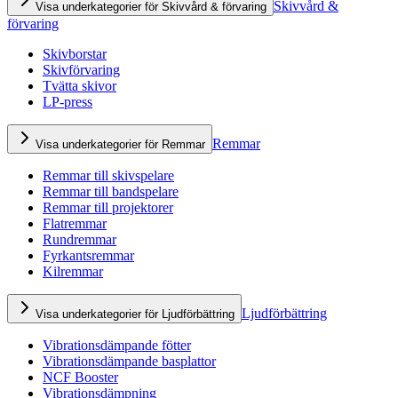
Skivvård &
Visa underkategorier för Skivvård & förvaring
förvaring
Skivborstar
Skivförvaring
Tvätta skivor
LP-press
Remmar
Visa underkategorier för Remmar
Remmar till skivspelare
Remmar till bandspelare
Remmar till projektorer
Flatremmar
Rundremmar
Fyrkantsremmar
Kilremmar
Ljudförbättring
Visa underkategorier för Ljudförbättring
Vibrationsdämpande fötter
Vibrationsdämpande basplattor
NCF Booster
Vibrationsdämpning