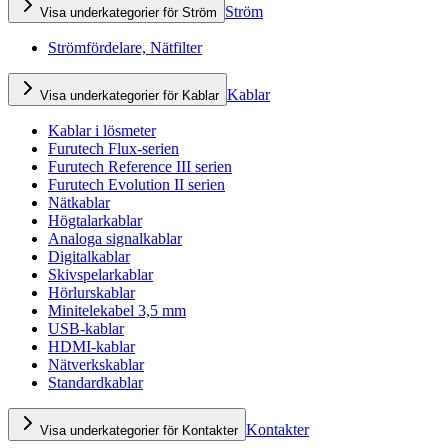
Ström
Visa underkategorier för Ström
Strömfördelare, Nätfilter
Kablar
Visa underkategorier för Kablar
Kablar i lösmeter
Furutech Flux-serien
Furutech Reference III serien
Furutech Evolution II serien
Nätkablar
Högtalarkablar
Analoga signalkablar
Digitalkablar
Skivspelarkablar
Hörlurskablar
Minitelekabel 3,5 mm
USB-kablar
HDMI-kablar
Nätverkskablar
Standardkablar
Kontakter
Visa underkategorier för Kontakter