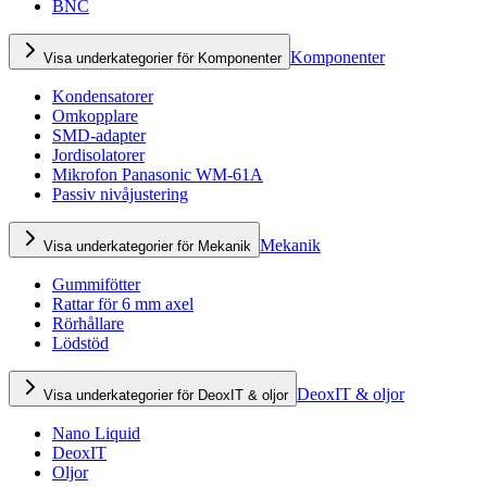
BNC
Komponenter
Visa underkategorier för Komponenter
Kondensatorer
Omkopplare
SMD-adapter
Jordisolatorer
Mikrofon Panasonic WM-61A
Passiv nivåjustering
Mekanik
Visa underkategorier för Mekanik
Gummifötter
Rattar för 6 mm axel
Rörhållare
Lödstöd
DeoxIT & oljor
Visa underkategorier för DeoxIT & oljor
Nano Liquid
DeoxIT
Oljor