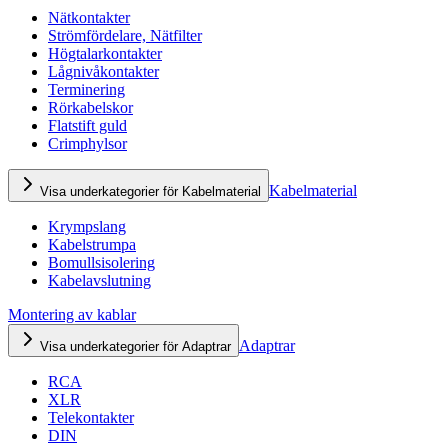
Nätkontakter
Strömfördelare, Nätfilter
Högtalarkontakter
Lågnivåkontakter
Terminering
Rörkabelskor
Flatstift guld
Crimphylsor
Kabelmaterial
Visa underkategorier för Kabelmaterial
Krympslang
Kabelstrumpa
Bomullsisolering
Kabelavslutning
Montering av kablar
Adaptrar
Visa underkategorier för Adaptrar
RCA
XLR
Telekontakter
DIN