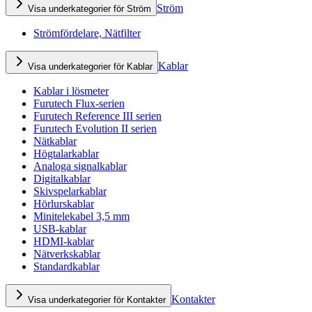
Ström
Visa underkategorier för Ström
Strömfördelare, Nätfilter
Kablar
Visa underkategorier för Kablar
Kablar i lösmeter
Furutech Flux-serien
Furutech Reference III serien
Furutech Evolution II serien
Nätkablar
Högtalarkablar
Analoga signalkablar
Digitalkablar
Skivspelarkablar
Hörlurskablar
Minitelekabel 3,5 mm
USB-kablar
HDMI-kablar
Nätverkskablar
Standardkablar
Kontakter
Visa underkategorier för Kontakter