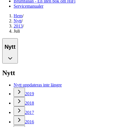
Brumfällan - En liten bok om HiFi
Servicemanualer
Hem
/
Nytt
/
2013
/
Juli
Nytt
Nytt
Nytt uppdateras inte längre
2019
2018
2017
2016