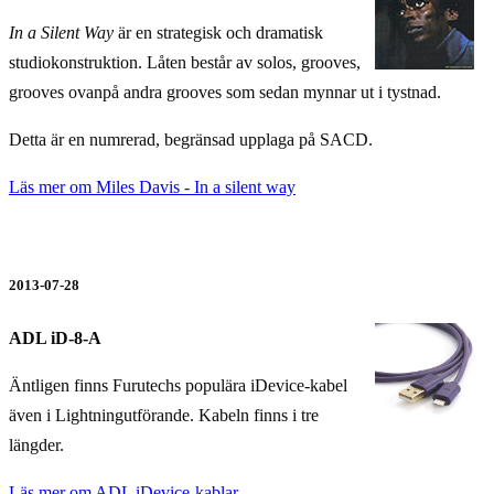
In a Silent Way
är en strategisk och dramatisk
studiokonstruktion. Låten består av solos, grooves,
grooves ovanpå andra grooves som sedan mynnar ut i tystnad.
Detta är en numrerad, begränsad upplaga på SACD.
Läs mer om Miles Davis - In a silent way
2013-07-28
ADL iD-8-A
Äntligen finns Furutechs populära iDevice-kabel
även i Lightningutförande. Kabeln finns i tre
längder.
Läs mer om ADL iDevice-kablar