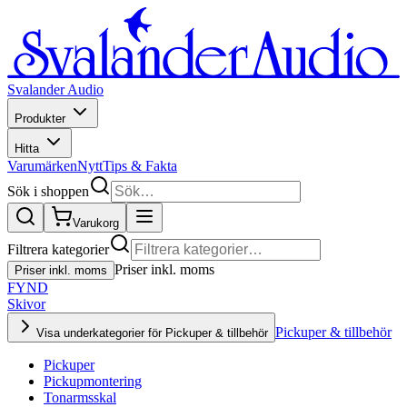
Svalander Audio
Produkter
Hitta
Varumärken
Nytt
Tips & Fakta
Sök i shoppen
Varukorg
Filtrera kategorier
Priser inkl. moms
Priser inkl. moms
FYND
Skivor
Pickuper & tillbehör
Visa underkategorier för Pickuper & tillbehör
Pickuper
Pickupmontering
Tonarmsskal