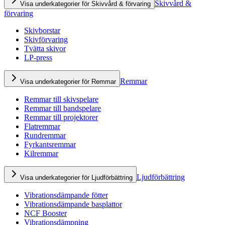
Skivvård &
Visa underkategorier för Skivvård & förvaring
förvaring
Skivborstar
Skivförvaring
Tvätta skivor
LP-press
Remmar
Visa underkategorier för Remmar
Remmar till skivspelare
Remmar till bandspelare
Remmar till projektorer
Flatremmar
Rundremmar
Fyrkantsremmar
Kilremmar
Ljudförbättring
Visa underkategorier för Ljudförbättring
Vibrationsdämpande fötter
Vibrationsdämpande basplattor
NCF Booster
Vibrationsdämpning