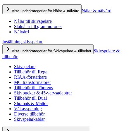
Nålar & nålvård
Visa underkategorier för Nålar & nålvård
Nålar till skivspelare
Stålnålar till grammofoner
Nålvård
Inställning skivspelare
Skivspelare &
Visa underkategorier för Skivspelare & tillbehör
tillbehör
Skivspelare
Tillbehör till Rega
RIAA-förstärkare
MC-transformatorer
Tillbehör till Thorens
Skivpuckar & 45-varvsadaptrar
Tillbehör till Dual
Slipmats & Mattor
Våt avspelning
Diverse tillbehör
Skivspelarkablar