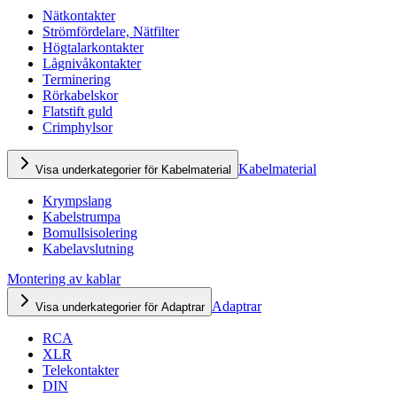
Nätkontakter
Strömfördelare, Nätfilter
Högtalarkontakter
Lågnivåkontakter
Terminering
Rörkabelskor
Flatstift guld
Crimphylsor
Kabelmaterial
Visa underkategorier för Kabelmaterial
Krympslang
Kabelstrumpa
Bomullsisolering
Kabelavslutning
Montering av kablar
Adaptrar
Visa underkategorier för Adaptrar
RCA
XLR
Telekontakter
DIN