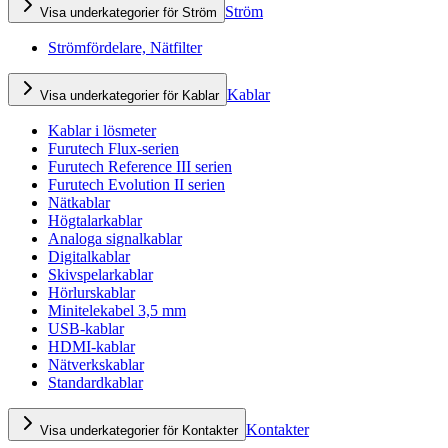
Ström
Visa underkategorier för Ström
Strömfördelare, Nätfilter
Kablar
Visa underkategorier för Kablar
Kablar i lösmeter
Furutech Flux-serien
Furutech Reference III serien
Furutech Evolution II serien
Nätkablar
Högtalarkablar
Analoga signalkablar
Digitalkablar
Skivspelarkablar
Hörlurskablar
Minitelekabel 3,5 mm
USB-kablar
HDMI-kablar
Nätverkskablar
Standardkablar
Kontakter
Visa underkategorier för Kontakter