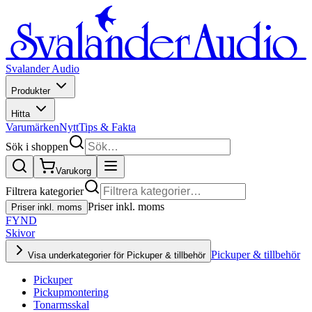
Svalander Audio
Produkter
Hitta
Varumärken
Nytt
Tips & Fakta
Sök i shoppen
Varukorg
Filtrera kategorier
Priser inkl. moms
Priser inkl. moms
FYND
Skivor
Pickuper & tillbehör
Visa underkategorier för Pickuper & tillbehör
Pickuper
Pickupmontering
Tonarmsskal