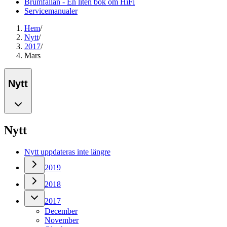
Brumfällan - En liten bok om HiFi
Servicemanualer
Hem
/
Nytt
/
2017
/
Mars
Nytt
Nytt
Nytt uppdateras inte längre
2019
2018
2017
December
November