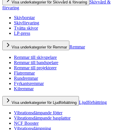
Skivvård &
Visa underkategorier för Skivvård & förvaring
förvaring
Skivborstar
Skivförvaring
Tvätta skivor
LP-press
Remmar
Visa underkategorier för Remmar
Remmar till skivspelare
Remmar till bandspelare
Remmar till projektorer
Flatremmar
Rundremmar
Fyrkantsremmar
Kilremmar
Ljudförbättring
Visa underkategorier för Ljudförbättring
Vibrationsdämpande fötter
Vibrationsdämpande basplattor
NCF Booster
Vibrationsdämpning