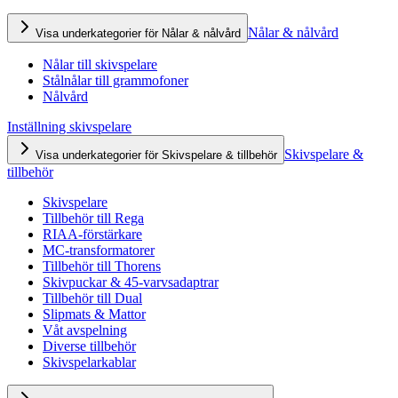
Nålar & nålvård
Visa underkategorier för Nålar & nålvård
Nålar till skivspelare
Stålnålar till grammofoner
Nålvård
Inställning skivspelare
Skivspelare &
Visa underkategorier för Skivspelare & tillbehör
tillbehör
Skivspelare
Tillbehör till Rega
RIAA-förstärkare
MC-transformatorer
Tillbehör till Thorens
Skivpuckar & 45-varvsadaptrar
Tillbehör till Dual
Slipmats & Mattor
Våt avspelning
Diverse tillbehör
Skivspelarkablar