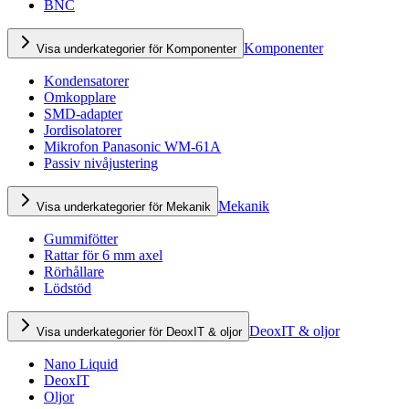
BNC
Komponenter
Visa underkategorier för Komponenter
Kondensatorer
Omkopplare
SMD-adapter
Jordisolatorer
Mikrofon Panasonic WM-61A
Passiv nivåjustering
Mekanik
Visa underkategorier för Mekanik
Gummifötter
Rattar för 6 mm axel
Rörhållare
Lödstöd
DeoxIT & oljor
Visa underkategorier för DeoxIT & oljor
Nano Liquid
DeoxIT
Oljor