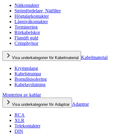
Nätkontakter
Strömfördelare, Nätfilter
Högtalarkontakter
Lågnivåkontakter
Terminering
Rörkabelskor
Flatstift guld
Crimphylsor
Kabelmaterial
Visa underkategorier för Kabelmaterial
Krympslang
Kabelstrumpa
Bomullsisolering
Kabelavslutning
Montering av kablar
Adaptrar
Visa underkategorier för Adaptrar
RCA
XLR
Telekontakter
DIN