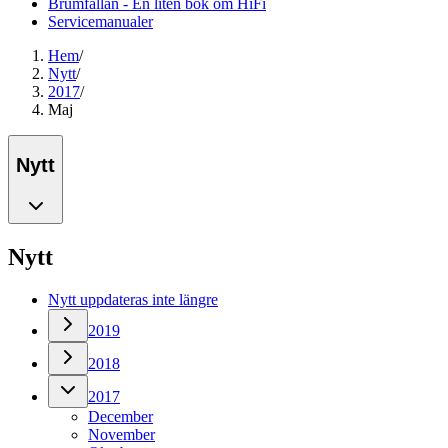
Brumfällan - En liten bok om HiFi
Servicemanualer
Hem
/
Nytt
/
2017
/
Maj
Nytt
Nytt
Nytt uppdateras inte längre
2019
2018
2017
December
November