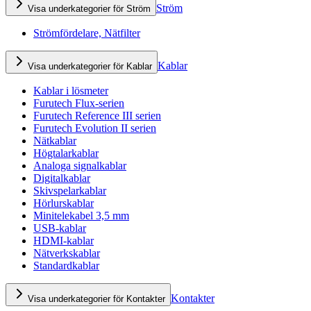
Ström
Visa underkategorier för Ström
Strömfördelare, Nätfilter
Kablar
Visa underkategorier för Kablar
Kablar i lösmeter
Furutech Flux-serien
Furutech Reference III serien
Furutech Evolution II serien
Nätkablar
Högtalarkablar
Analoga signalkablar
Digitalkablar
Skivspelarkablar
Hörlurskablar
Minitelekabel 3,5 mm
USB-kablar
HDMI-kablar
Nätverkskablar
Standardkablar
Kontakter
Visa underkategorier för Kontakter