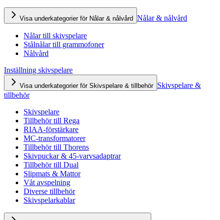
Nålar & nålvård
Visa underkategorier för Nålar & nålvård
Nålar till skivspelare
Stålnålar till grammofoner
Nålvård
Inställning skivspelare
Skivspelare &
Visa underkategorier för Skivspelare & tillbehör
tillbehör
Skivspelare
Tillbehör till Rega
RIAA-förstärkare
MC-transformatorer
Tillbehör till Thorens
Skivpuckar & 45-varvsadaptrar
Tillbehör till Dual
Slipmats & Mattor
Våt avspelning
Diverse tillbehör
Skivspelarkablar