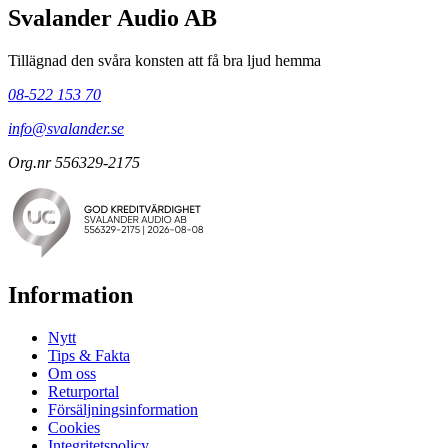
Svalander Audio AB
Tillägnad den svåra konsten att få bra ljud hemma
08-522 153 70
info@svalander.se
Org.nr 556329-2175
Information
Nytt
Tips & Fakta
Om oss
Returportal
Försäljningsinformation
Cookies
Integritetspolicy