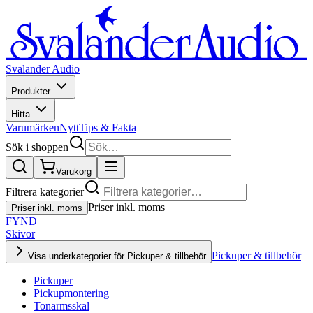
Svalander Audio
Produkter
Hitta
Varumärken
Nytt
Tips & Fakta
Sök i shoppen
Varukorg
Filtrera kategorier
Priser inkl. moms
Priser inkl. moms
FYND
Skivor
Pickuper & tillbehör
Visa underkategorier för Pickuper & tillbehör
Pickuper
Pickupmontering
Tonarmsskal