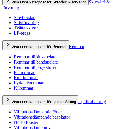
Skivvård &
Visa underkategorier för Skivvård & förvaring
förvaring
Skivborstar
Skivförvaring
Tvätta skivor
LP-press
Remmar
Visa underkategorier för Remmar
Remmar till skivspelare
Remmar till bandspelare
Remmar till projektorer
Flatremmar
Rundremmar
Fyrkantsremmar
Kilremmar
Ljudförbättring
Visa underkategorier för Ljudförbättring
Vibrationsdämpande fötter
Vibrationsdämpande basplattor
NCF Booster
Vibrationsdämpning