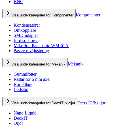
BNC
Komponenter
Visa underkategorier för Komponenter
Kondensatorer
Omkopplare
SMD-adapter
Jordisolatorer
Mikrofon Panasonic WM-61A
Passiv nivåjustering
Mekanik
Visa underkategorier för Mekanik
Gummifötter
Rattar för 6 mm axel
Rörhållare
Lödstöd
DeoxIT & oljor
Visa underkategorier för DeoxIT & oljor
Nano Liquid
DeoxIT
Oljor