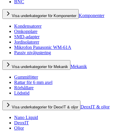
BNC
Komponenter
Visa underkategorier för Komponenter
Kondensatorer
Omkopplare
SMD-adapter
Jordisolatorer
Mikrofon Panasonic WM-61A
Passiv nivåjustering
Mekanik
Visa underkategorier för Mekanik
Gummifötter
Rattar för 6 mm axel
Rörhållare
Lödstöd
DeoxIT & oljor
Visa underkategorier för DeoxIT & oljor
Nano Liquid
DeoxIT
Oljor