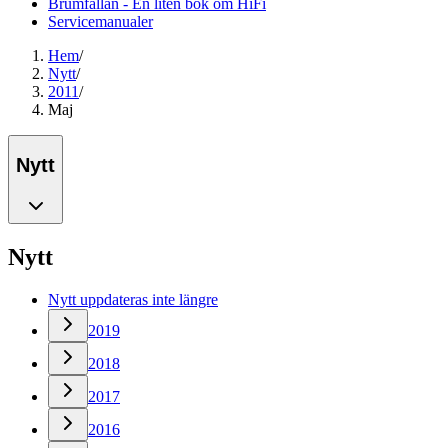
Brumfällan - En liten bok om HiFi
Servicemanualer
Hem
/
Nytt
/
2011
/
Maj
Nytt
Nytt
Nytt uppdateras inte längre
2019
2018
2017
2016