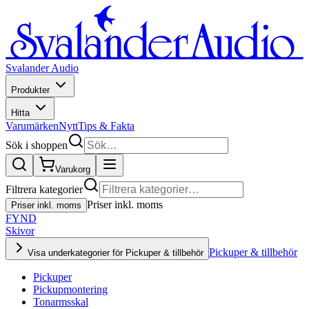
Svalander Audio
Produkter
Hitta
Varumärken
Nytt
Tips & Fakta
Sök i shoppen
Varukorg
Filtrera kategorier
Priser inkl. moms
Priser inkl. moms
FYND
Skivor
Pickuper & tillbehör
Visa underkategorier för Pickuper & tillbehör
Pickuper
Pickupmontering
Tonarmsskal