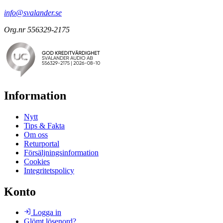
info@svalander.se
Org.nr 556329-2175
Information
Nytt
Tips & Fakta
Om oss
Returportal
Försäljningsinformation
Cookies
Integritetspolicy
Konto
Logga in
Glömt lösenord?