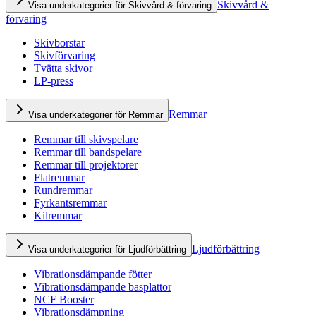
Skivvård &
Visa underkategorier för Skivvård & förvaring
förvaring
Skivborstar
Skivförvaring
Tvätta skivor
LP-press
Remmar
Visa underkategorier för Remmar
Remmar till skivspelare
Remmar till bandspelare
Remmar till projektorer
Flatremmar
Rundremmar
Fyrkantsremmar
Kilremmar
Ljudförbättring
Visa underkategorier för Ljudförbättring
Vibrationsdämpande fötter
Vibrationsdämpande basplattor
NCF Booster
Vibrationsdämpning