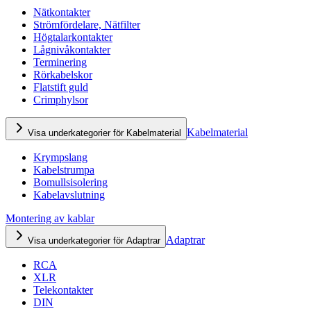
Nätkontakter
Strömfördelare, Nätfilter
Högtalarkontakter
Lågnivåkontakter
Terminering
Rörkabelskor
Flatstift guld
Crimphylsor
Kabelmaterial
Visa underkategorier för Kabelmaterial
Krympslang
Kabelstrumpa
Bomullsisolering
Kabelavslutning
Montering av kablar
Adaptrar
Visa underkategorier för Adaptrar
RCA
XLR
Telekontakter
DIN