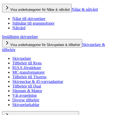
Nålar & nålvård
Visa underkategorier för Nålar & nålvård
Nålar till skivspelare
Stålnålar till grammofoner
Nålvård
Inställning skivspelare
Skivspelare &
Visa underkategorier för Skivspelare & tillbehör
tillbehör
Skivspelare
Tillbehör till Rega
RIAA-förstärkare
MC-transformatorer
Tillbehör till Thorens
Skivpuckar & 45-varvsadaptrar
Tillbehör till Dual
Slipmats & Mattor
Våt avspelning
Diverse tillbehör
Skivspelarkablar