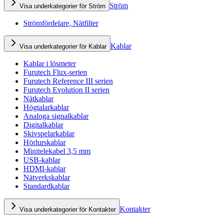
Ström
Visa underkategorier för Ström
Strömfördelare, Nätfilter
Kablar
Visa underkategorier för Kablar
Kablar i lösmeter
Furutech Flux-serien
Furutech Reference III serien
Furutech Evolution II serien
Nätkablar
Högtalarkablar
Analoga signalkablar
Digitalkablar
Skivspelarkablar
Hörlurskablar
Minitelekabel 3,5 mm
USB-kablar
HDMI-kablar
Nätverkskablar
Standardkablar
Kontakter
Visa underkategorier för Kontakter