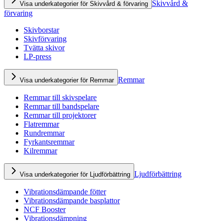
Skivvård &
Visa underkategorier för Skivvård & förvaring
förvaring
Skivborstar
Skivförvaring
Tvätta skivor
LP-press
Remmar
Visa underkategorier för Remmar
Remmar till skivspelare
Remmar till bandspelare
Remmar till projektorer
Flatremmar
Rundremmar
Fyrkantsremmar
Kilremmar
Ljudförbättring
Visa underkategorier för Ljudförbättring
Vibrationsdämpande fötter
Vibrationsdämpande basplattor
NCF Booster
Vibrationsdämpning