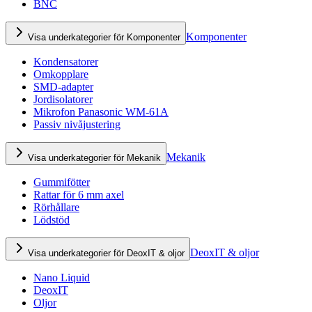
BNC
Komponenter
Visa underkategorier för Komponenter
Kondensatorer
Omkopplare
SMD-adapter
Jordisolatorer
Mikrofon Panasonic WM-61A
Passiv nivåjustering
Mekanik
Visa underkategorier för Mekanik
Gummifötter
Rattar för 6 mm axel
Rörhållare
Lödstöd
DeoxIT & oljor
Visa underkategorier för DeoxIT & oljor
Nano Liquid
DeoxIT
Oljor