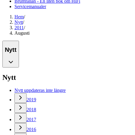
Brumfällan - En liten bok om HiFi
Servicemanualer
Hem
/
Nytt
/
2011
/
Augusti
Nytt
Nytt
Nytt uppdateras inte längre
2019
2018
2017
2016