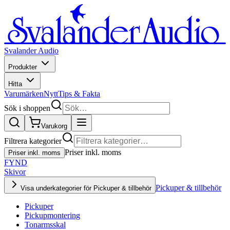
Svalander Audio
Produkter
Hitta
Varumärken
Nytt
Tips & Fakta
Sök i shoppen
Varukorg
Filtrera kategorier
Priser inkl. moms
Priser inkl. moms
FYND
Skivor
Pickuper & tillbehör
Visa underkategorier för Pickuper & tillbehör
Pickuper
Pickupmontering
Tonarmsskal