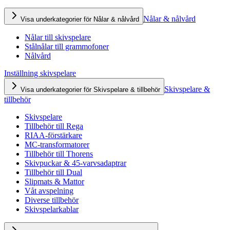
Nålar & nålvård
Visa underkategorier för Nålar & nålvård
Nålar till skivspelare
Stålnålar till grammofoner
Nålvård
Inställning skivspelare
Skivspelare &
Visa underkategorier för Skivspelare & tillbehör
tillbehör
Skivspelare
Tillbehör till Rega
RIAA-förstärkare
MC-transformatorer
Tillbehör till Thorens
Skivpuckar & 45-varvsadaptrar
Tillbehör till Dual
Slipmats & Mattor
Våt avspelning
Diverse tillbehör
Skivspelarkablar