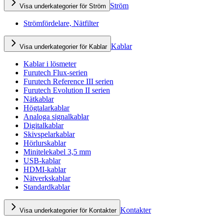
Ström
Visa underkategorier för Ström
Strömfördelare, Nätfilter
Kablar
Visa underkategorier för Kablar
Kablar i lösmeter
Furutech Flux-serien
Furutech Reference III serien
Furutech Evolution II serien
Nätkablar
Högtalarkablar
Analoga signalkablar
Digitalkablar
Skivspelarkablar
Hörlurskablar
Minitelekabel 3,5 mm
USB-kablar
HDMI-kablar
Nätverkskablar
Standardkablar
Kontakter
Visa underkategorier för Kontakter