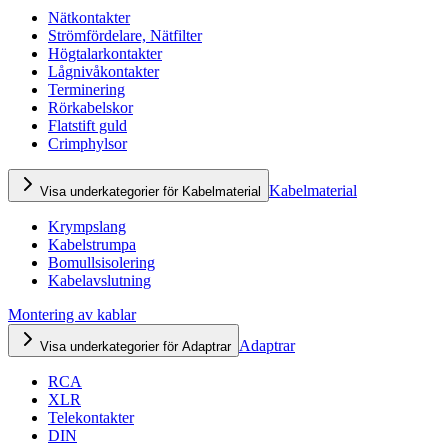
Nätkontakter
Strömfördelare, Nätfilter
Högtalarkontakter
Lågnivåkontakter
Terminering
Rörkabelskor
Flatstift guld
Crimphylsor
Kabelmaterial
Visa underkategorier för Kabelmaterial
Krympslang
Kabelstrumpa
Bomullsisolering
Kabelavslutning
Montering av kablar
Adaptrar
Visa underkategorier för Adaptrar
RCA
XLR
Telekontakter
DIN