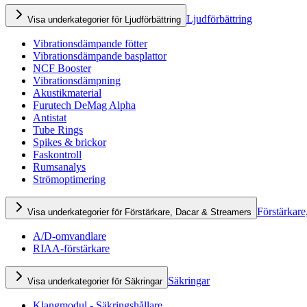
Ljudförbättring
Visa underkategorier för Ljudförbättring
Vibrationsdämpande fötter
Vibrationsdämpande basplattor
NCF Booster
Vibrationsdämpning
Akustikmaterial
Furutech DeMag Alpha
Antistat
Tube Rings
Spikes & brickor
Faskontroll
Rumsanalys
Strömoptimering
Förstärkare
Visa underkategorier för Förstärkare, Dacar & Streamers
A/D-omvandlare
RIAA-förstärkare
Säkringar
Visa underkategorier för Säkringar
Klangmodul - Säkringshållare