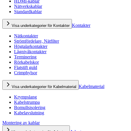
HDMI-kablar
Nätverkskablar
Standardkablar
Kontakter
Visa underkategorier för Kontakter
Nätkontakter
Strömfördelare, Nätfilter
Högtalarkontakter
Lågnivåkontakter
Terminering
Rörkabelskor
Flatstift guld
Crimphylsor
Kabelmaterial
Visa underkategorier för Kabelmaterial
Krympslang
Kabelstrumpa
Bomullsisolering
Kabelavslutning
Montering av kablar