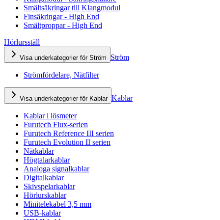
Smältsäkringar till Klangmodul
Finsäkringar - High End
Smältproppar - High End
Hörlursställ
Ström
Visa underkategorier för Ström
Strömfördelare, Nätfilter
Kablar
Visa underkategorier för Kablar
Kablar i lösmeter
Furutech Flux-serien
Furutech Reference III serien
Furutech Evolution II serien
Nätkablar
Högtalarkablar
Analoga signalkablar
Digitalkablar
Skivspelarkablar
Hörlurskablar
Minitelekabel 3,5 mm
USB-kablar