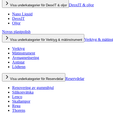
DeoxIT & oljor
Visa underkategorier för DeoxIT & oljor
Nano Liquid
DeoxIT
Oljor
Novus plastpolish
Verktyg & mätins
Visa underkategorier för Verktyg & mätinstrument
Verktyg
Mätinstrument
Avmagnetisering
Antistat
Lödtenn
Reservdelar
Visa underkategorier för Reservdelar
Renovering av gummihjul
Silikonvätska
Lenco
Skallampor
Rega
Thorens