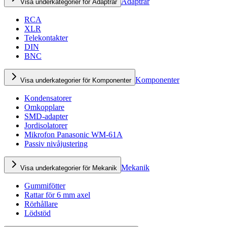
Adaptrar
Visa underkategorier för Adaptrar
RCA
XLR
Telekontakter
DIN
BNC
Komponenter
Visa underkategorier för Komponenter
Kondensatorer
Omkopplare
SMD-adapter
Jordisolatorer
Mikrofon Panasonic WM-61A
Passiv nivåjustering
Mekanik
Visa underkategorier för Mekanik
Gummifötter
Rattar för 6 mm axel
Rörhållare
Lödstöd