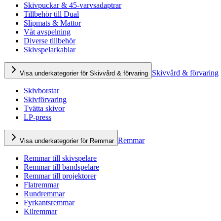
Skivpuckar & 45-varvsadaptrar
Tillbehör till Dual
Slipmats & Mattor
Våt avspelning
Diverse tillbehör
Skivspelarkablar
Skivvård & förvaring
Visa underkategorier för Skivvård & förvaring
Skivborstar
Skivförvaring
Tvätta skivor
LP-press
Remmar
Visa underkategorier för Remmar
Remmar till skivspelare
Remmar till bandspelare
Remmar till projektorer
Flatremmar
Rundremmar
Fyrkantsremmar
Kilremmar