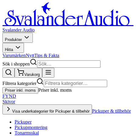
Svalander Audio
Produkter
Hitta
Varumärken
Nytt
Tips & Fakta
Sök i shoppen
Varukorg
Filtrera kategorier
Priser inkl. moms
Priser inkl. moms
FYND
Skivor
Pickuper & tillbehör
Visa underkategorier för Pickuper & tillbehör
Pickuper
Pickupmontering
Tonarmsskal