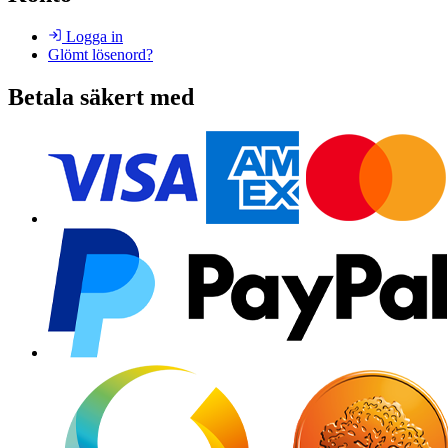
Logga in
Glömt lösenord?
Betala säkert med