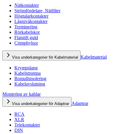
Nätkontakter
Strömfördelare, Nätfilter
Högtalarkontakter
Lågnivåkontakter
Terminering
Rörkabelskor
Flatstift guld
Crimphylsor
Kabelmaterial
Visa underkategorier för Kabelmaterial
Krympslang
Kabelstrumpa
Bomullsisolering
Kabelavslutning
Montering av kablar
Adaptrar
Visa underkategorier för Adaptrar
RCA
XLR
Telekontakter
DIN