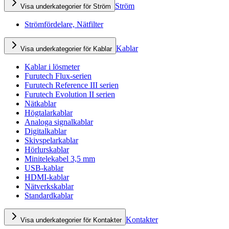
Ström
Visa underkategorier för Ström
Strömfördelare, Nätfilter
Kablar
Visa underkategorier för Kablar
Kablar i lösmeter
Furutech Flux-serien
Furutech Reference III serien
Furutech Evolution II serien
Nätkablar
Högtalarkablar
Analoga signalkablar
Digitalkablar
Skivspelarkablar
Hörlurskablar
Minitelekabel 3,5 mm
USB-kablar
HDMI-kablar
Nätverkskablar
Standardkablar
Kontakter
Visa underkategorier för Kontakter