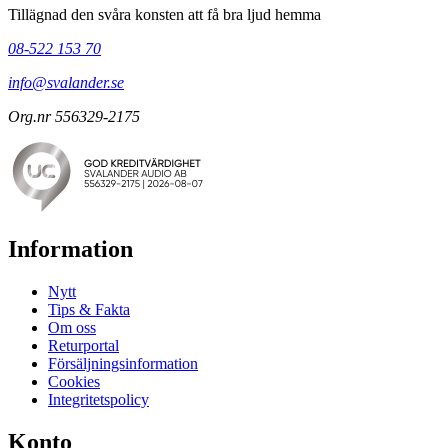
Tillägnad den svåra konsten att få bra ljud hemma
08-522 153 70
info@svalander.se
Org.nr 556329-2175
Information
Nytt
Tips & Fakta
Om oss
Returportal
Försäljningsinformation
Cookies
Integritetspolicy
Konto