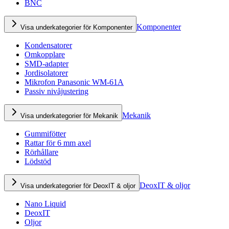
BNC
Komponenter
Visa underkategorier för Komponenter
Kondensatorer
Omkopplare
SMD-adapter
Jordisolatorer
Mikrofon Panasonic WM-61A
Passiv nivåjustering
Mekanik
Visa underkategorier för Mekanik
Gummifötter
Rattar för 6 mm axel
Rörhållare
Lödstöd
DeoxIT & oljor
Visa underkategorier för DeoxIT & oljor
Nano Liquid
DeoxIT
Oljor