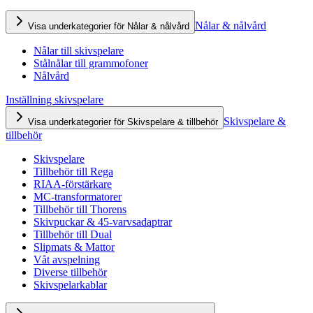
Nålar & nålvård
Visa underkategorier för Nålar & nålvård
Nålar till skivspelare
Stålnålar till grammofoner
Nålvård
Inställning skivspelare
Skivspelare &
Visa underkategorier för Skivspelare & tillbehör
tillbehör
Skivspelare
Tillbehör till Rega
RIAA-förstärkare
MC-transformatorer
Tillbehör till Thorens
Skivpuckar & 45-varvsadaptrar
Tillbehör till Dual
Slipmats & Mattor
Våt avspelning
Diverse tillbehör
Skivspelarkablar