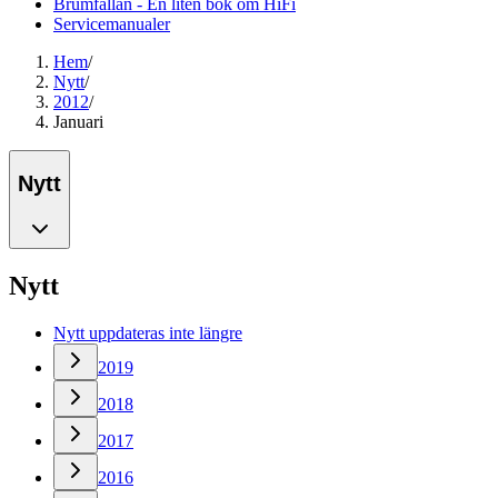
Brumfällan - En liten bok om HiFi
Servicemanualer
Hem
/
Nytt
/
2012
/
Januari
Nytt
Nytt
Nytt uppdateras inte längre
2019
2018
2017
2016