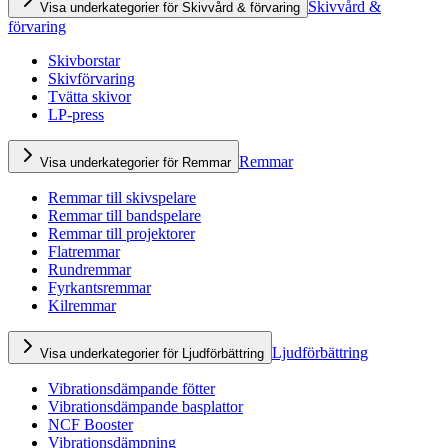
Skivvård &
Visa underkategorier för Skivvård & förvaring
förvaring
Skivborstar
Skivförvaring
Tvätta skivor
LP-press
Remmar
Visa underkategorier för Remmar
Remmar till skivspelare
Remmar till bandspelare
Remmar till projektorer
Flatremmar
Rundremmar
Fyrkantsremmar
Kilremmar
Ljudförbättring
Visa underkategorier för Ljudförbättring
Vibrationsdämpande fötter
Vibrationsdämpande basplattor
NCF Booster
Vibrationsdämpning